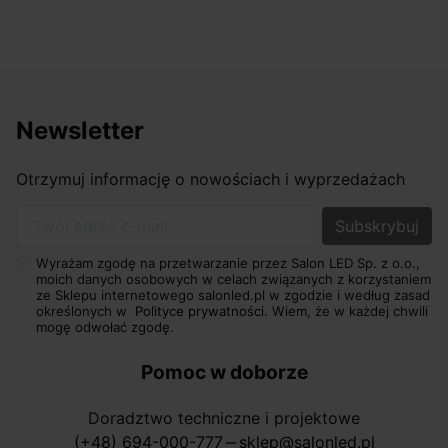
Newsletter
Otrzymuj informację o nowościach i wyprzedażach
Twój adres e-mail
Wyrażam zgodę na przetwarzanie przez Salon LED Sp. z o.o.,
moich danych osobowych w celach związanych z korzystaniem
ze Sklepu internetowego salonled.pl w zgodzie i według zasad
określonych w
Polityce prywatności.
Wiem, że w każdej chwili
mogę odwołać zgodę.
Pomoc w doborze
Doradztwo techniczne i projektowe
(+48) 694-000-777
sklep@salonled.pl
horizontal_rule