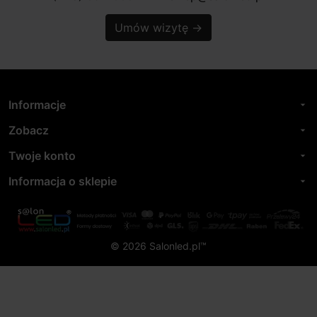
Umów wizytę
→
Informacje
arrow_drop_down
Zobacz
arrow_drop_down
Twoje konto
arrow_drop_down
Informacja o sklepie
arrow_drop_down
© 2026 Salonled.pl™