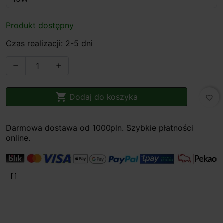
Produkt dostępny
Czas realizacji: 2-5 dni



Dodaj do koszyka
favorite_border
Darmowa dostawa od 1000pln. Szybkie płatności
online.