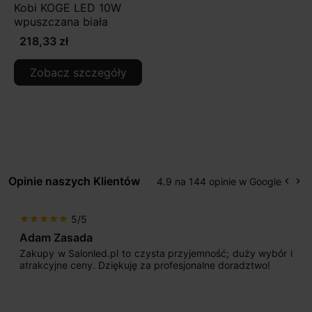
Kobi KOGE LED 10W
wpuszczana biała
218,33 zł
Zobacz szczegóły
Opinie naszych Klientów
4.9 na 144 opinie w Google
keyboard_arrow_left
keyboard_arrow_right
Popr
Na
5/5
star
star
star
star
star
Adam Zasada
Zakupy w Salonled.pl to czysta przyjemność; duży wybór i
atrakcyjne ceny. Dziękuję za profesjonalne doradztwo!