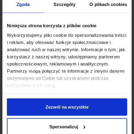
Zgoda
Szczegóły
O plikach cookies
Zapytaj o produkt
Niniejsza strona korzysta z plików cookie
Wykorzystujemy pliki cookie do spersonalizowania treści
i reklam, aby oferować funkcje społecznościowe i
Opis
analizować ruch w naszej witrynie. Informacje o tym, jak
korzystasz z naszej witryny, udostępniamy partnerom
społecznościowym, reklamowym i analitycznym.
Kobi OSLO LED
to oprawa podtynkowa z możliwością
Partnerzy mogą połączyć te informacje z innymi danymi
wychylenia reflektora w zakresie 0-90°. Lampa posiada
otrzymanymi od Ciebie lub uzyskanymi podczas
możliwość wychylenia, bez możliwości obracania
korzystania z ich usług.
wokół własnej osi. Wbudowana dioda LED o mocy 10W
lub 14W zapewnia białą ciepłą barwę 3000K i szeroki
60° kąt padania światła. Wykonana z aluminium w
Zezwól na wszystkie
kolorze białym, jej elegancka forma sprawia, że ta
oprawa świetnie sprawdzi się w salonie, sypialni,
kuchni, gabinecie, przedpokoju czy korytarzu.
Spersonalizuj
Doskonała również do oświetlenia w hotelach,