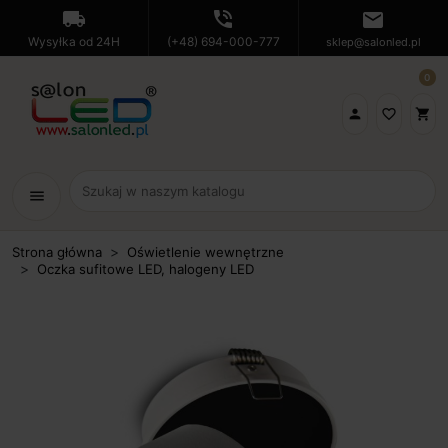
local_shipping
phone_in_talk
mail
Wysyłka od 24H
(+48) 694-000-777
sklep@salonled.pl
0

favorite_border
shopping_cart
menu
Strona główna
Oświetlenie wewnętrzne
Oczka sufitowe LED, halogeny LED