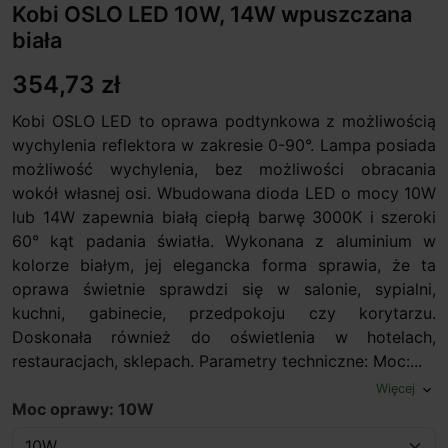
Kobi OSLO LED 10W, 14W wpuszczana
biała
354,73 zł
Kobi OSLO LED to oprawa podtynkowa z możliwością
wychylenia reflektora w zakresie 0-90°. Lampa posiada
możliwość wychylenia, bez możliwości obracania
wokół własnej osi. Wbudowana dioda LED o mocy 10W
lub 14W zapewnia białą ciepłą barwę 3000K i szeroki
60° kąt padania światła. Wykonana z aluminium w
kolorze białym, jej elegancka forma sprawia, że ta
oprawa świetnie sprawdzi się w salonie, sypialni,
kuchni, gabinecie, przedpokoju czy korytarzu.
Doskonała również do oświetlenia w hotelach,
restauracjach, sklepach. Parametry techniczne: Moc:...
Więcej
expand_more
Moc oprawy: 10W