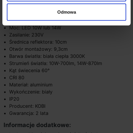
restauracjach, sklepach.
Odmowa
Parametry techniczne:
Moc: LED 10W lub 14W
Zasilanie: 230V
Średnica reflektora: 10cm
Otwór montażowy: 9,3cm
Barwa światła: biała ciepła 3000K
Strumień światła: 10W-700lm, 14W-870lm
Kąt świecenia 60°
CRI 80
Materiał: aluminium
Wykończenie: biały
IP20
Producent: KOBI
Gwarancja: 2 lata
Informacje dodatkowe: