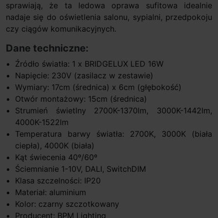
sprawiają, że ta ledowa oprawa sufitowa idealnie
nadaje się do oświetlenia salonu, sypialni, przedpokoju
czy ciągów komunikacyjnych.
Dane techniczne:
Źródło światła: 1 x BRIDGELUX LED 16W
Napięcie: 230V (zasilacz w zestawie)
Wymiary: 17cm (średnica) x 6cm (głębokość)
Otwór montażowy: 15cm (średnica)
Strumień świetlny 2700K-1370lm, 3000K-1442lm,
4000K-1522lm
Temperatura barwy światła: 2700K, 3000K (biała
ciepła), 4000K (biała)
Kąt świecenia 40º/60º
Ściemnianie 1-10V, DALI, SwitchDIM
Klasa szczelności: IP20
Materiał: aluminium
Kolor: czarny szczotkowany
Producent: BPM Lighting