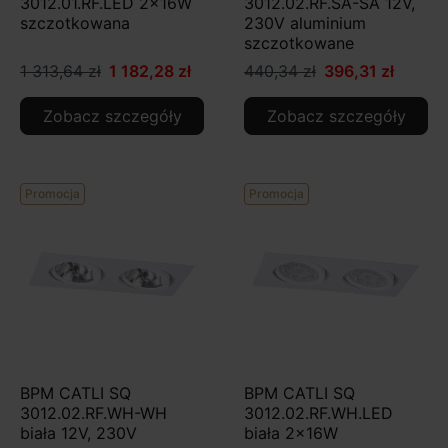
3012.01.RF.LED 2x16W
3012.02.RF.SA-SA 12V,
szczotkowana
230V aluminium
szczotkowane
1 313,64 zł
1 182,28 zł
440,34 zł
396,31 zł
Zobacz szczegóły
Zobacz szczegóły
Promocja
Promocja
BPM CATLI SQ
BPM CATLI SQ
3012.02.RF.WH-WH
3012.02.RF.WH.LED
biała 12V, 230V
biała 2x16W