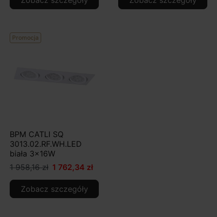
Promocja
BPM CATLI SQ
3013.02.RF.WH.LED
biała 3x16W
1 958,16 zł
1 762,34 zł
Zobacz szczegóły