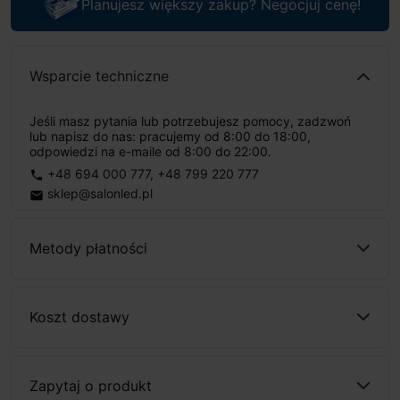
Planujesz większy zakup? Negocjuj cenę!
Wsparcie techniczne
Jeśli masz pytania lub potrzebujesz pomocy, zadzwoń
lub napisz do nas: pracujemy od 8:00 do 18:00,
odpowiedzi na e-maile od 8:00 do 22:00.
+48 694 000 777
,
+48 799 220 777
phone
sklep@salonled.pl
email
Metody płatności
Koszt dostawy
Zapytaj o produkt