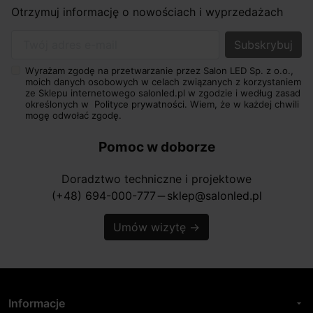
Otrzymuj informację o nowościach i wyprzedażach
Twój adres e-mail
Wyrażam zgodę na przetwarzanie przez Salon LED Sp. z o.o.,
moich danych osobowych w celach związanych z korzystaniem
ze Sklepu internetowego salonled.pl w zgodzie i według zasad
określonych w
Polityce prywatności.
Wiem, że w każdej chwili
mogę odwołać zgodę.
Pomoc w doborze
Doradztwo techniczne i projektowe
(+48) 694-000-777
sklep@salonled.pl
horizontal_rule
Umów wizytę
→
Informacje
arrow_drop_down