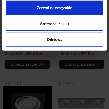
Zezwól na wszystkie
Spersonalizuj
BPM CATLI
BPM CATLI
3010.02.RF.WH-WH 12V,
3010.02.RF.WH.LED
Odmowa
230V biała
16W biała 3000K,
4000K
255,84 zł
230,26 zł
667,89 zł
601,10 zł
Zobacz szczegóły
Zobacz szczegóły
Promocja
Promocja