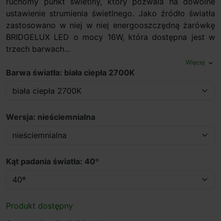
ruchomy punkt świetlny, który pozwala na dowolne
ustawienie strumienia świetlnego. Jako źródło światła
zastosowano w niej w niej energooszczędną żarówkę
BRIDGELUX LED o mocy 16W, która dostępna jest w
trzech barwach...
Więcej
expand_more
Barwa światła: biała ciepła 2700K
Wersja: nieściemnialna
Kąt padania światła: 40º
Produkt dostępny