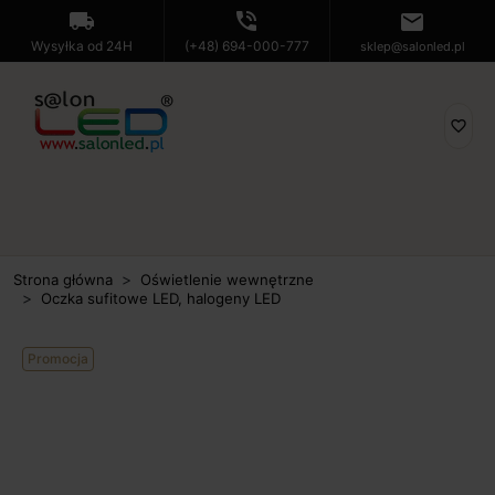
local_shipping
phone_in_talk
mail
Wysyłka od 24H
(+48) 694-000-777
sklep@salonled.pl
favorite_border
Strona główna
Oświetlenie wewnętrzne
Oczka sufitowe LED, halogeny LED
Promocja