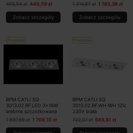
489,54 zł
440,59 zł
1 314,87 zł
1 183,38 zł
Zobacz szczegóły
Zobacz szczegóły
Promocja
Promocja
BPM CATLI SQ
BPM CATLI SQ
3013.02.RF.LED 3x16W
3013.02.RF.WH-WH 12V,
srebrna szczotkowana
230V biała
1 897,89 zł
1 708,10 zł
722,01 zł
649,81 zł
Zobacz szczegóły
Zobacz szczegóły