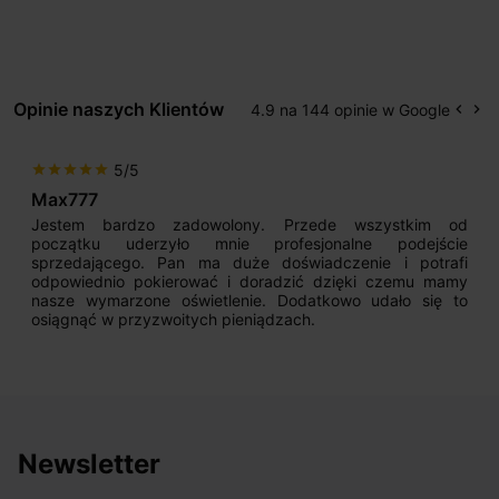
Opinie naszych Klientów
4.9 na 144 opinie w Google
keyboard_arrow_left
keyboard_arrow_right
Popr
Na
5/5
star
star
star
star
star
Max777
Jestem bardzo zadowolony. Przede wszystkim od
początku uderzyło mnie profesjonalne podejście
sprzedającego. Pan ma duże doświadczenie i potrafi
odpowiednio pokierować i doradzić dzięki czemu mamy
nasze wymarzone oświetlenie. Dodatkowo udało się to
osiągnąć w przyzwoitych pieniądzach.
Newsletter