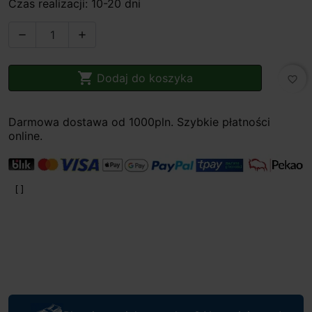
Czas realizacji: 10-20 dni



Dodaj do koszyka
favorite_border
Darmowa dostawa od 1000pln. Szybkie płatności
online.