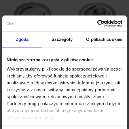
Zgoda
Szczegóły
O plikach cookies
BPM CATLI
BPM CATLI
3010.01.RF.SA.LED 16W
3010.02.RF.SA-SA 12V,
szczotkowana
230V aluminium
Niniejsza strona korzysta z plików cookie
szczotkowane
Wykorzystujemy pliki cookie do spersonalizowania treści
667,89 zł
601,10 zł
255,84 zł
230,26 zł
i reklam, aby oferować funkcje społecznościowe i
analizować ruch w naszej witrynie. Informacje o tym, jak
Zobacz szczegóły
Zobacz szczegóły
korzystasz z naszej witryny, udostępniamy partnerom
społecznościowym, reklamowym i analitycznym.
Partnerzy mogą połączyć te informacje z innymi danymi
Promocja
Promocja
otrzymanymi od Ciebie lub uzyskanymi podczas
korzystania z ich usług.