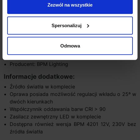
Strumień świetlny 10W: 2700K-2x686lm, 3000K-
Zezwól na wszystkie
2x734lm, 4000K-2x810lm
Temperatura barwy światła: 2700K, 3000K (biała
Spersonalizuj
ciepła), 4000K (biała)
Kąt świecenia 40º/60º
Ściemnianie 1-10V, DALI, SwitchDIM
Odmowa
Materiał: aluminium
Kolor: biały mat
Producent: BPM Lighting
Informacje dodatkowe:
Źródło światła w komplecie
Oprawa posiada możliwość regulacji wkładu o 25º w
dwóch kierunkach
Współczynnik oddawania barw CRI > 90
Zasilacz zewnętrzny LED w komplecie
Dostępna również wersja BPM 4201 12V, 230V bez
źródła światła