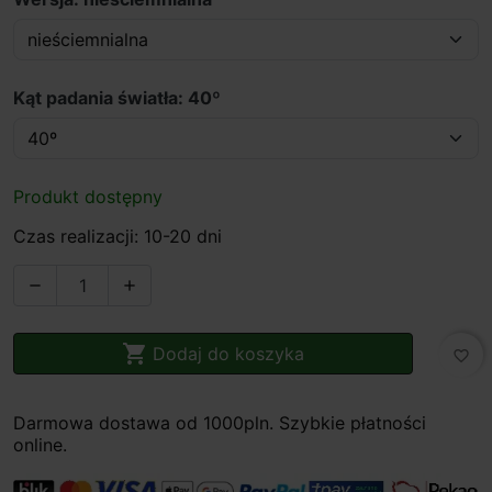
Kąt padania światła: 40º
Produkt dostępny
Czas realizacji: 10-20 dni



Dodaj do koszyka
favorite_border
Darmowa dostawa od 1000pln. Szybkie płatności
online.