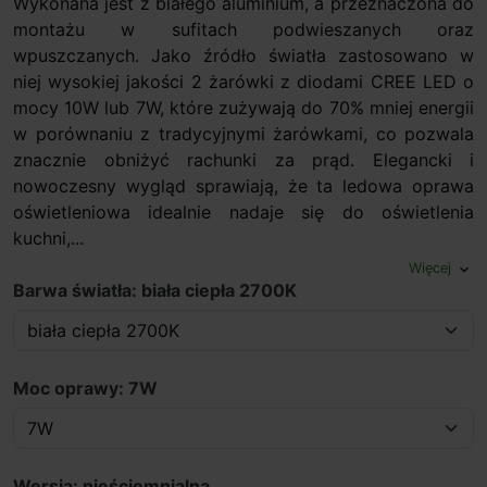
Wykonana jest z białego aluminium, a przeznaczona do
montażu w sufitach podwieszanych oraz
wpuszczanych. Jako źródło światła zastosowano w
niej wysokiej jakości 2 żarówki z diodami CREE LED o
mocy 10W lub 7W, które zużywają do 70% mniej energii
w porównaniu z tradycyjnymi żarówkami, co pozwala
znacznie obniżyć rachunki za prąd. Elegancki i
nowoczesny wygląd sprawiają, że ta ledowa oprawa
oświetleniowa idealnie nadaje się do oświetlenia
kuchni,...
Więcej
expand_more
Barwa światła: biała ciepła 2700K
Moc oprawy: 7W
Wersja: nieściemnialna