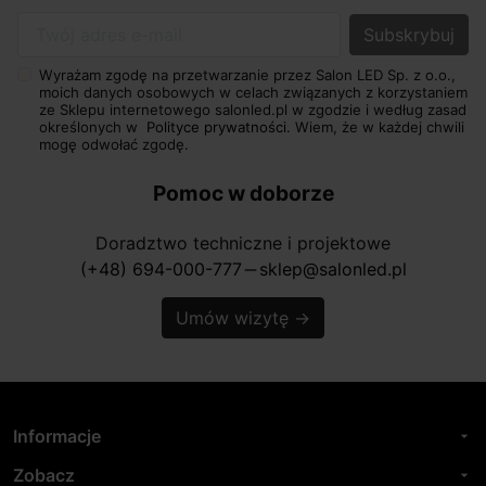
Twój adres e-mail
Wyrażam zgodę na przetwarzanie przez Salon LED Sp. z o.o.,
moich danych osobowych w celach związanych z korzystaniem
ze Sklepu internetowego salonled.pl w zgodzie i według zasad
określonych w
Polityce prywatności.
Wiem, że w każdej chwili
mogę odwołać zgodę.
Pomoc w doborze
Doradztwo techniczne i projektowe
(+48) 694-000-777
sklep@salonled.pl
horizontal_rule
Umów wizytę
→
Informacje
arrow_drop_down
Zobacz
arrow_drop_down