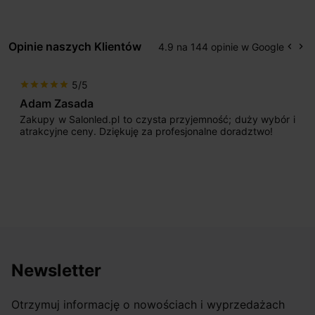
Opinie naszych Klientów
4.9 na 144 opinie w Google
keyboard_arrow_left
keyboard_arrow_right
Popr
Na
5/5
star
star
star
star
star
Adam Zasada
Zakupy w Salonled.pl to czysta przyjemność; duży wybór i
atrakcyjne ceny. Dziękuję za profesjonalne doradztwo!
Newsletter
Otrzymuj informację o nowościach i wyprzedażach