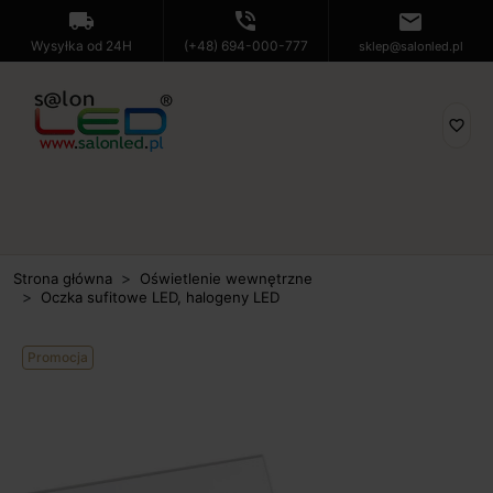
local_shipping
phone_in_talk
mail
Wysyłka od 24H
(+48) 694-000-777
sklep@salonled.pl
favorite_border
Strona główna
Oświetlenie wewnętrzne
Oczka sufitowe LED, halogeny LED
Promocja