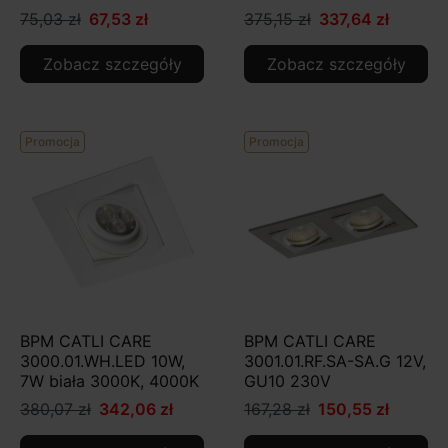
75,03 zł
67,53 zł
375,15 zł
337,64 zł
Zobacz szczegóły
Zobacz szczegóły
Promocja
Promocja
BPM CATLI CARE
BPM CATLI CARE
3000.01.WH.LED 10W,
3001.01.RF.SA-SA.G 12V,
7W biała 3000K, 4000K
GU10 230V
380,07 zł
342,06 zł
167,28 zł
150,55 zł