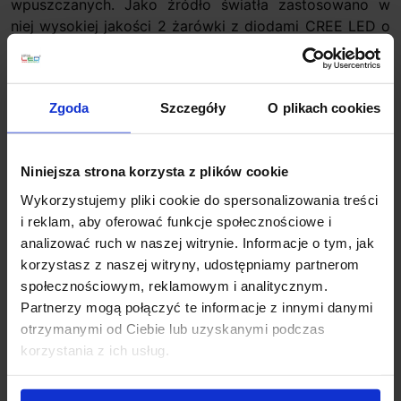
wpuszczanych. Jako źródło światła zastosowano w
niej wysokiej jakości 2 żarówki z diodami CREE LED o
mocy 10W lub 7W, które zużywają do 70% mniej energii
w porównaniu z tradycyjnymi żarówkami, co pozwala
znacznie obniżyć rachunki za prąd. Elegancki i
Zgoda
Szczegóły
O plikach cookies
nowoczesny wygląd sprawiają, że ta ledowa oprawa
oświetleniowa idealnie nadaje się do oświetlenia
kuchni, salonu, sypialni, przedpokoju czy ciągów
Niniejsza strona korzysta z plików cookie
komunikacyjnych.
Wykorzystujemy pliki cookie do spersonalizowania treści
Dane techniczne:
i reklam, aby oferować funkcje społecznościowe i
Źródło światła: 2 x CREE LED 10W lub 2x7W
analizować ruch w naszej witrynie. Informacje o tym, jak
Zasilanie: 230V
korzystasz z naszej witryny, udostępniamy partnerom
Wymiary: 9cm (szerokość) x 18cm (długość) x 6cm
społecznościowym, reklamowym i analitycznym.
(głębokość)
Partnerzy mogą połączyć te informacje z innymi danymi
Otwór montażowy: 16,5cm (długość), 7cm
otrzymanymi od Ciebie lub uzyskanymi podczas
(szerokość)
korzystania z ich usług.
Strumień świetlny 7W: 2700K-2x480lm, 3000K-
2z514lm, 4000K-2x565lm