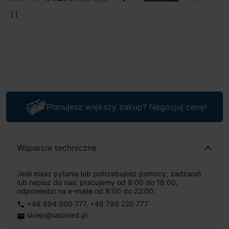
Planujesz większy zakup? Negocjuj cenę!
Wsparcie techniczne
Jeśli masz pytania lub potrzebujesz pomocy, zadzwoń
lub napisz do nas: pracujemy od 8:00 do 18:00,
odpowiedzi na e-maile od 8:00 do 22:00.
+48 694 000 777
,
+48 799 220 777
phone
sklep@salonled.pl
email