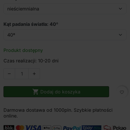
Kąt padania światła: 40º
Produkt dostępny
Czas realizacji: 10-20 dni



Dodaj do koszyka
favorite_border
Darmowa dostawa od 1000pln. Szybkie płatności
online.