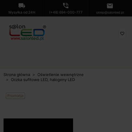
local_shipping
phone_in_talk
mail
Wysyłka od 24H
(+48) 694-000-777
sklep@salonled.pl
favorite_border
Strona główna
Oświetlenie wewnętrzne
Oczka sufitowe LED, halogeny LED
Promocja