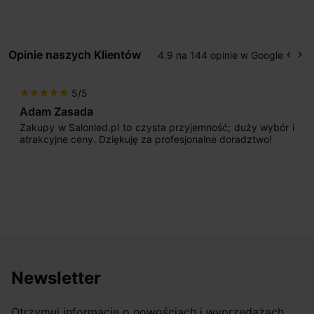
Opinie naszych Klientów
4.9 na 144 opinie w Google
keyboard_arrow_left
keyboard_arrow_right
Popr
Na
5/5
star
star
star
star
star
Adam Zasada
Zakupy w Salonled.pl to czysta przyjemność; duży wybór i
atrakcyjne ceny. Dziękuję za profesjonalne doradztwo!
Newsletter
Otrzymuj informację o nowościach i wyprzedażach