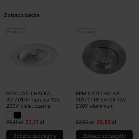
Zobacz także
Promocja
Promocja
BPM CATLI HALKA
BPM CATLI HALKA
3017.01.RF oprawa 12V,
3017.01.RF.SA-SA 12V,
230V biała, czarna
230V aluminium
70,11 zł
63,10 zł
67,65 zł
60,89 zł
Zobacz szczegóły
Zobacz szczegóły