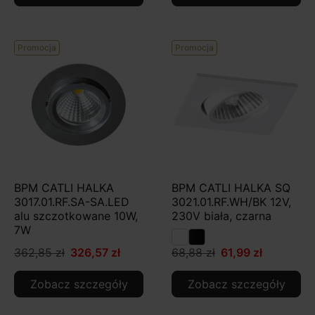
Promocja
Promocja
BPM CATLI HALKA
BPM CATLI HALKA SQ
3017.01.RF.SA-SA.LED
3021.01.RF.WH/BK 12V,
alu szczotkowane 10W,
230V biała, czarna
7W
362,85 zł
326,57 zł
68,88 zł
61,99 zł
Zobacz szczegóły
Zobacz szczegóły