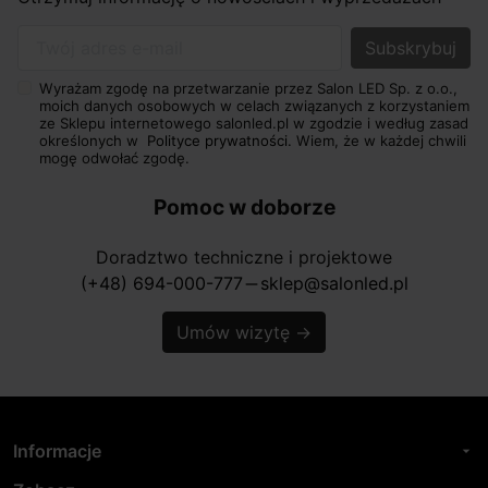
Twój adres e-mail
Wyrażam zgodę na przetwarzanie przez Salon LED Sp. z o.o.,
moich danych osobowych w celach związanych z korzystaniem
ze Sklepu internetowego salonled.pl w zgodzie i według zasad
określonych w
Polityce prywatności.
Wiem, że w każdej chwili
mogę odwołać zgodę.
Pomoc w doborze
Doradztwo techniczne i projektowe
(+48) 694-000-777
sklep@salonled.pl
horizontal_rule
Umów wizytę
→
Informacje
arrow_drop_down