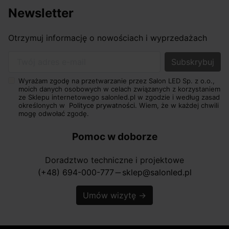
Newsletter
Otrzymuj informację o nowościach i wyprzedażach
Twój adres e-mail
Wyrażam zgodę na przetwarzanie przez Salon LED Sp. z o.o.,
moich danych osobowych w celach związanych z korzystaniem
ze Sklepu internetowego salonled.pl w zgodzie i według zasad
określonych w
Polityce prywatności.
Wiem, że w każdej chwili
mogę odwołać zgodę.
Pomoc w doborze
Doradztwo techniczne i projektowe
(+48) 694-000-777
sklep@salonled.pl
horizontal_rule
Umów wizytę
→