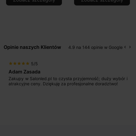
Opinie naszych Klientów
4.9 na 144 opinie w Google
keyboard_arrow_left
keyboard_arrow_right
Popr
Na
5/5
star
star
star
star
star
Adam Zasada
Zakupy w Salonled.pl to czysta przyjemność; duży wybór i
atrakcyjne ceny. Dziękuję za profesjonalne doradztwo!