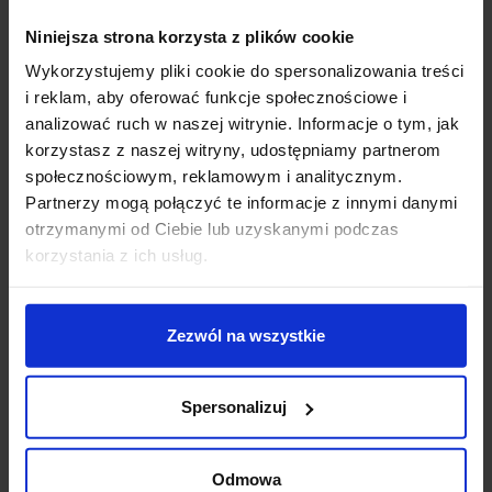
Niniejsza strona korzysta z plików cookie
Koszt dostawy
Wykorzystujemy pliki cookie do spersonalizowania treści
i reklam, aby oferować funkcje społecznościowe i
Zapytaj o produkt
analizować ruch w naszej witrynie. Informacje o tym, jak
korzystasz z naszej witryny, udostępniamy partnerom
społecznościowym, reklamowym i analitycznym.
Partnerzy mogą połączyć te informacje z innymi danymi
Opis
otrzymanymi od Ciebie lub uzyskanymi podczas
korzystania z ich usług.
SLV Small Plot 1006173/4
to metalowa osłona z 2
szczelinami wykonana z aluminium w kolorze
Zezwól na wszystkie
antracytowym lub stali nierdzewnej 316. Pozwala
uzyskać ciekawy efekt świetlny, przeznaczona jest do
stosowania z wkładami LED Small Plot 1006171,
Spersonalizuj
1006172 i dopiero wtedy tworzy gotową lampę
zewnętrzną. Przystosowana do montażu na ścianie,
Odmowa
suficie i podłodze.