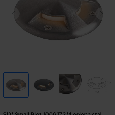
Previous
Next
SLV Small Plot 1006173/4 osłona stal