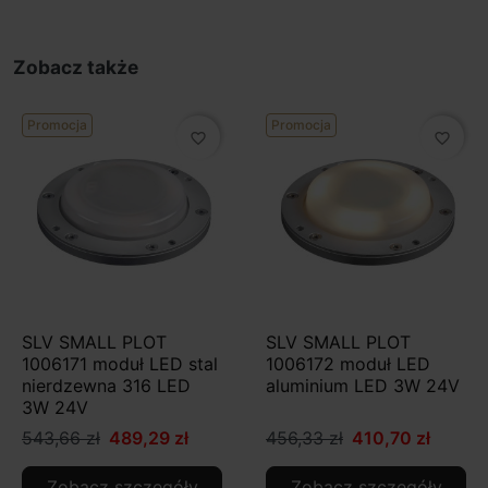
Zobacz także
Promocja
Promocja
favorite_border
favorite_border
SLV SMALL PLOT
SLV SMALL PLOT
1006171 moduł LED stal
1006172 moduł LED
nierdzewna 316 LED
aluminium LED 3W 24V
3W 24V
543,66 zł
489,29 zł
456,33 zł
410,70 zł
Zobacz szczegóły
Zobacz szczegóły