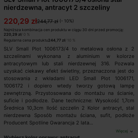
nierdzewna, antracyt 2 szczeliny
220,29 zł
244,77 zł
(- 10%)
Najniższa kombinacja cen produktu w ciągu 30 dni przed promocją:
220,29 zł
/ 0 %
Regularna cena produktu
244,77 zł
/ 10 %
SLV Small Plot 1006173/4 to metalowa osłona z 2
szczelinami wykonana z aluminium w kolorze
antracytowym lub stali nierdzewnej 316. Pozwala
uzyskać ciekawy efekt świetlny, przeznaczona jest do
stosowania z wkładami LED Small Plot 1006171,
1006172 i dopiero wtedy tworzy gotową lampę
zewnętrzną. Przystosowana do montażu na ścianie,
suficie i podłodze. Dane techniczne: Wysokość 1,7cm
Średnica 10,3cm Ilość szczelin 2 Kolor antracyt, stal
nierdzewna Sposób montażu ściana, sufit, podłoże
Producent Spotline Gwarancja 2 lata...
Więcej
expand_more
Wybierz kolor oprawy: antracyt