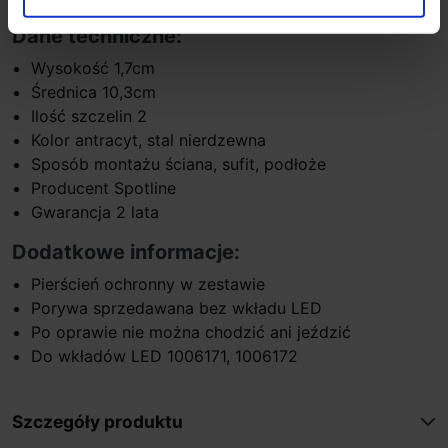
Dane techniczne:
Wysokość 1,7cm
Średnica 10,3cm
Ilość szczelin 2
Kolor antracyt, stal nierdzewna
Sposób montażu ściana, sufit, podłoże
Producent Spotline
Gwarancja 2 lata
Dodatkowe informacje:
Pierścień ochronny w zestawie
Porywa sprzedawana bez wkładu LED
Po oprawie nie można chodzić ani jeździć
Do wkładów LED 1006171, 1006172
Szczegóły produktu