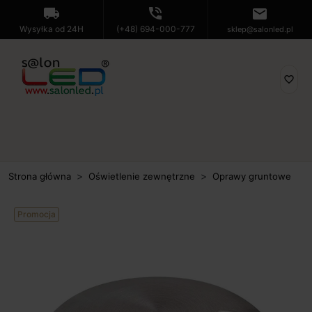
local_shipping
phone_in_talk
mail
Wysyłka od 24H
(+48) 694-000-777
sklep@salonled.pl
favorite_border
Strona główna
Oświetlenie zewnętrzne
Oprawy gruntowe
Promocja