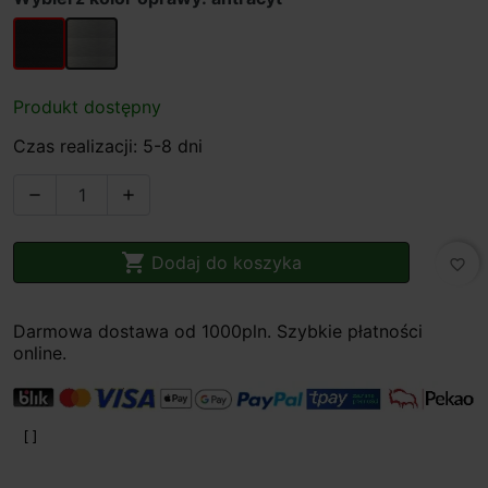
antracyt
stal nierdzewna
Produkt dostępny
Czas realizacji: 5-8 dni



Dodaj do koszyka
favorite_border
Darmowa dostawa od 1000pln. Szybkie płatności
online.