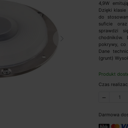
4,9W emitują
Dzięki klasi
do stosowan
suficie ora
sprawdzi si
chodników.
Next
pokrywy, co 
Dane techni
(grunt) Wysok
Produkt dost
Czas realizacj

Darmowa dost