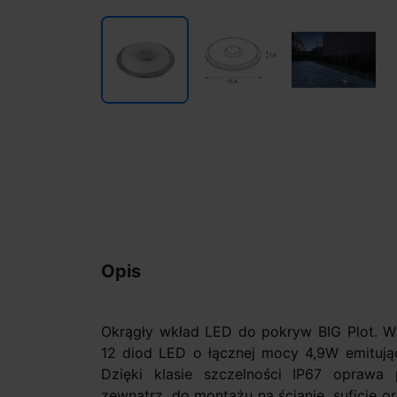
Opis
Okrągły wkład LED do pokryw BIG Plot. Wy
12 diod LED o łącznej mocy 4,9W emitując 
Dzięki klasie szczelności IP67 oprawa
zewnątrz, do montażu na ścianie, suficie 