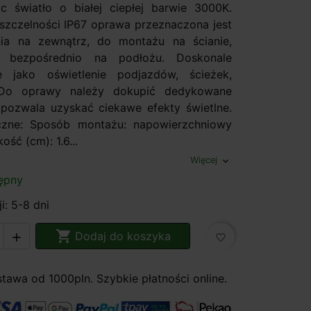
c światło o białej ciepłej barwie 3000K.
e szczelności IP67 oprawa przeznaczona jest
ia na zewnątrz, do montażu na ścianie,
z bezpośrednio na podłożu. Doskonale
ę jako oświetlenie podjazdów, ścieżek,
 Do oprawy należy dokupić dedykowane
pozwala uzyskać ciekawe efekty świetlne.
czne: Sposób montażu: napowierzchniowy
ość (cm): 1.6...
Więcej
expand_more
ępny
i: 5-8 dni

Dodaj do koszyka

favorite_border
awa od 1000pln. Szybkie płatności online.