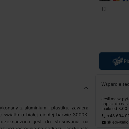
Pl
Wsparcie te
Jeśli masz py
napisz do nas
konany z aluminium i plastiku, zawiera
maile od 8:00 
światło o białej ciepłej barwie 3000K.
+48 694 0
phone
 przeznaczona jest do stosowania na
sklep@salo
email
oraz bezpośrednio na podłożu. Doskonale