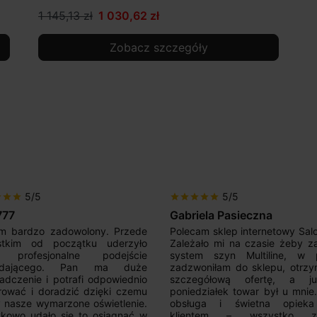
1 145,13 zł
1 030,62 zł
Zobacz szczegóły
5/5
5/5
r
star
star
star
star
star
star
star
777
Gabriela Pasieczna
m bardzo zadowolony. Przede
Polecam sklep internetowy Sal
stkim od początku uderzyło
Zależało mi na czasie żeby z
 profesjonalne podejście
system szyn Multiline, w p
edającego. Pan ma duże
zadzwoniłam do sklepu, otrz
adczenie i potrafi odpowiednio
szczegółową ofertę, a 
rować i doradzić dzięki czemu
poniedziałek towar był u mnie
nasze wymarzone oświetlenie.
obsługa i świetna opiek
kowo udało się to osiągnąć w
klientem – wszystko zo