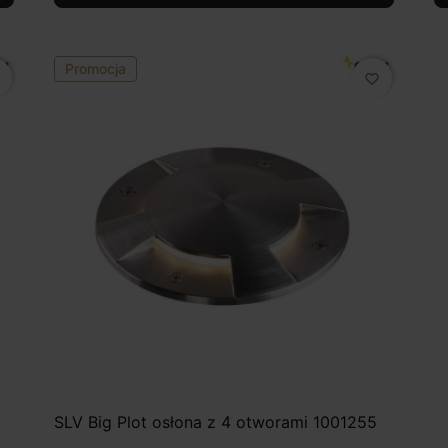
Promocja
favorite_border
SLV Big Plot osłona z 4 otworami 1001255