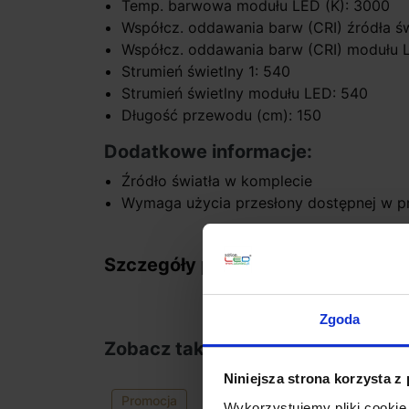
Temp. barwowa modułu LED (K): 3000
Współcz. oddawania barw (CRI) źródła świ
Współcz. oddawania barw (CRI) modułu 
Strumień świetlny 1: 540
Strumień świetlny modułu LED: 540
Długość przewodu (cm): 150
Dodatkowe informacje:
Źródło światła w komplecie
Wymaga użycia przesłony dostępnej w p
Szczegóły produktu
Zgoda
Zobacz także
Niniejsza strona korzysta z
Promocja
Wykorzystujemy pliki cookie 