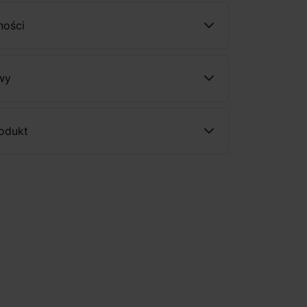
ności
wy
rodukt