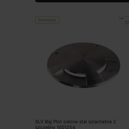
Promocja
favorite_border
SLV Big Plot osłona stal szlachetna 2
szczeliny 1001254