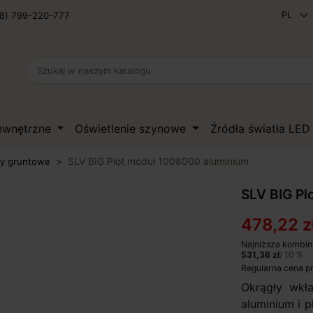
8) 799-220-777
zewnętrzne
Oświetlenie szynowe
Źródła światła LE
SLV BIG Plot moduł 1008000 aluminium
y gruntowe
SLV BIG Pl
478,22 z
Najniższa kombin
531,36 zł
/ 10 %
Regularna cena p
Okrągły wkł
aluminium i p