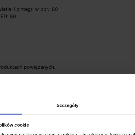
atła 1 zintegr. w opr.: 80
LED: 80
roduktach powiązanych.
Szczegóły
 plików cookie
Promocja
do spersonalizowania treści i reklam, aby oferować funkcje sp