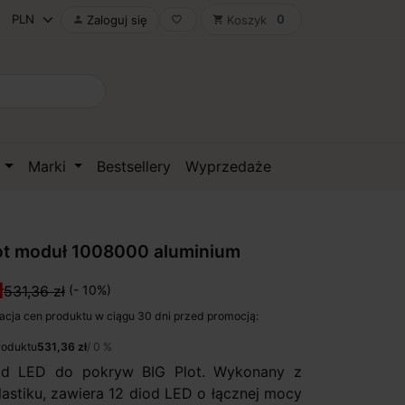
0
Zaloguj się
Koszyk

favorite_border
shopping_cart
D
Marki
Bestsellery
Wyprzedaże
ot moduł 1008000 aluminium
ł
531,36 zł
(- 10%)
acja cen produktu w ciągu 30 dni przed promocją:
roduktu
531,36 zł
/ 0 %
ad LED do pokryw BIG Plot. Wykonany z
lastiku, zawiera 12 diod LED o łącznej mocy