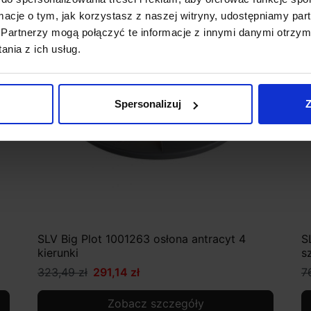
favorite_border
ormacje o tym, jak korzystasz z naszej witryny, udostępniamy p
Partnerzy mogą połączyć te informacje z innymi danymi otrzym
nia z ich usług.
Spersonalizuj
Z
SLV Big Plot 1001263 osłona antracyt 4
S
kierunki
s
323,49 zł
291,14 zł
7
Zobacz szczegóły