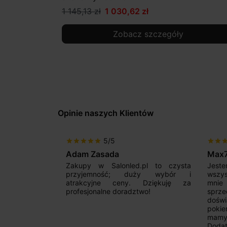
1 145,13 zł
1 030,62 zł
Zobacz szczegóły
Opinie naszych Klientów
5/5
star
star
star
star
star
star
star
sta
Adam Zasada
Max
alny sklep,
Zakupy w Salonled.pl to czysta
Jeste
niam fachową
przyjemność; duży wybór i
wszy
 wyborze
atrakcyjne ceny. Dziękuję za
mnie
Zdecydowanie
profesjonalne doradztwo!
sprz
doświ
pokie
mamy 
Dodat