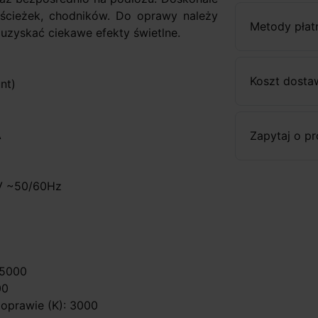
 ścieżek, chodników. Do oprawy należy
Metody płat
zyskać ciekawe efekty świetlne.
Koszt dosta
nt)
A
Zapytaj o p
0V ~50/60Hz
35000
00
 oprawie (K): 3000