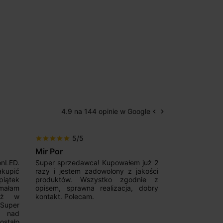
4.9 na 144 opinie w Google
keyboard_arrow_left
keyboard_arrow_right
Poprzedni
Następny
5/5
5/5
star
star
star
star
star
star
star
star
star
star
Mir Por
Patryk123
onLED.
Super sprzedawca! Kupowałem już 2
Szybka real
akupić
razy i jestem zadowolony z jakości
konkurencyjn
iątek
produktów. Wszystko zgodnie z
pomoc w 
ymałam
opisem, sprawna realizacja, dobry
magnetycznyc
już w
kontakt. Polecam.
wyboru. Z p
.Super
ponownie.
a nad
stało