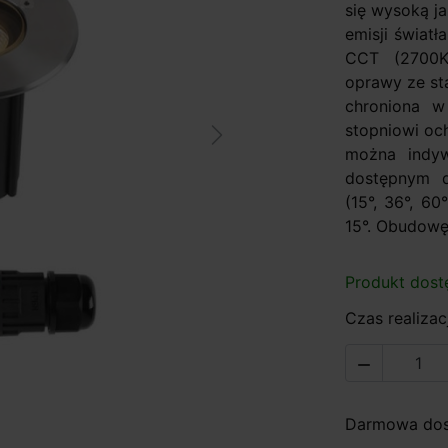
się wysoką j
emisji świat
CCT (2700K
oprawy ze st
chroniona w
stopniowi oc
Next
można indyw
dostępnym d
(15°, 36°, 60
15°. Obudowę
Produkt dost
Czas realizacj

Darmowa dost