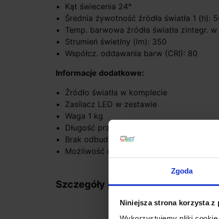
Kąt świecenia 24°
Średnia żywotność źródła światła 1 (h): 
Temp. barwowa źródła światła zintegr. w
Strumień świetlny (lm): 350
Współcz. oddawania barw (CRI): 80
Informacje dodatkowe:
Źródło światła w komplecie
Zasilacz LED w zestawie
Waga 1 kg
Długość przewodu zasilającego (cm): 50
Brak odbudowy montażowej w zestawie
Możliwość dokupienia wymiennych odbł
Zgoda
Szczegóły produktu
Niniejsza strona korzysta z
Wykorzystujemy pliki cookie 