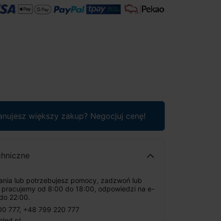
anujesz większy zakup? Negocjuj cenę!
chniczne
tania lub potrzebujesz pomocy, zadzwoń lub
: pracujemy od 8:00 do 18:00, odpowiedzi na e-
do 22:00.
00 777
,
+48 799 220 777
nled.pl