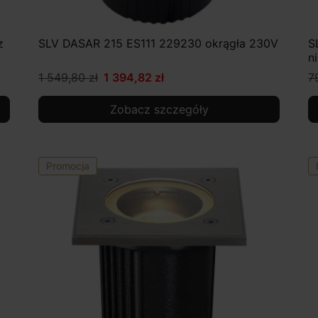
z
SLV DASAR 215 ES111 229230 okrągła 230V
S
n
1 549,80 zł
1 394,82 zł
7
Zobacz szczegóły
Promocja