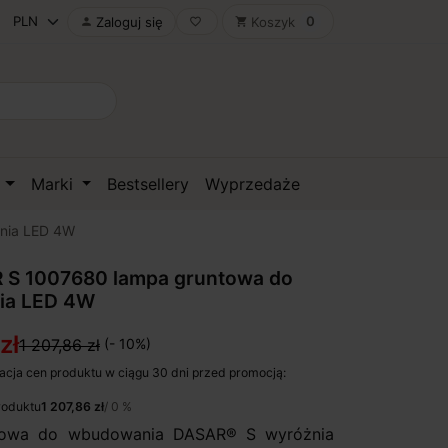
0
Zaloguj się
Koszyk

favorite_border
shopping_cart
D
Marki
Bestsellery
Wyprzedaże
nia LED 4W
 S 1007680 lampa gruntowa do
ia LED 4W
zł
1 207,86 zł
(- 10%)
acja cen produktu w ciągu 30 dni przed promocją:
roduktu
1 207,86 zł
/ 0 %
towa do wbudowania DASAR® S wyróżnia