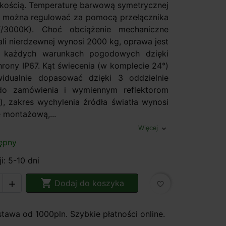
akością. Temperaturę barwową symetrycznej
ła można regulować za pomocą przełącznika
/3000K). Choć obciążenie mechaniczne
ali nierdzewnej wynosi 2000 kg, oprawa jest
 każdych warunkach pogodowych dzięki
hrony IP67. Kąt świecenia (w komplecie 24°)
idualnie dopasować dzięki 3 oddzielnie
o zamówienia i wymiennym reflektorom
°), zakres wychylenia źródła światła wynosi
 montażową,...
Więcej
expand_more
ępny
i: 5-10 dni

Dodaj do koszyka

favorite_border
awa od 1000pln. Szybkie płatności online.