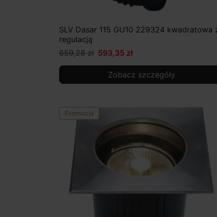
SLV Dasar 115 GU10 229324 kwadratowa 
regulacją
659,28 zł
593,35 zł
Zobacz szczegóły
Promocja