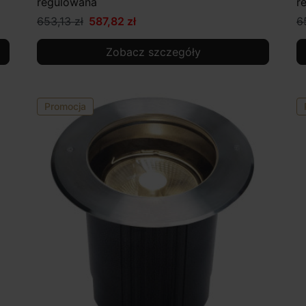
regulowana
r
653,13 zł
587,82 zł
6
Zobacz szczegóły
Promocja