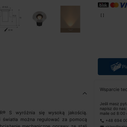
Pl
Wsparcie te
Jeśli masz py
napisz do nas
® S wyróżnia się wysoką jakością.
maile od 8:00 
i światła można regulować za pomocą
+48 694 0
phone
ciążenie mechaniczne oprawy ze stali
sklep@salo