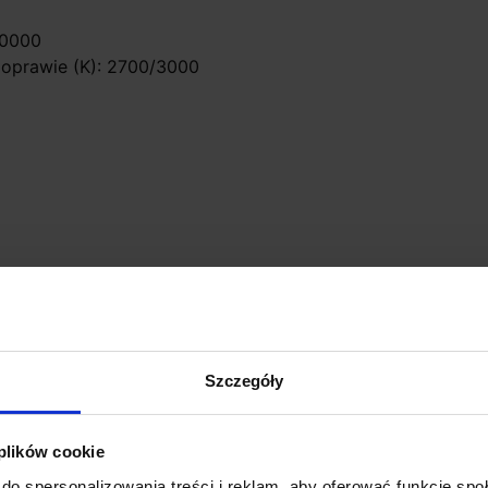
50000
 oprawie (K): 2700/3000
yśników
Szczegóły
 plików cookie
do spersonalizowania treści i reklam, aby oferować funkcje sp