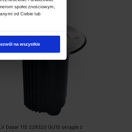
artnerom społecznościowym,
anymi od Ciebie lub
Promocja
ezwól na wszystkie
LV Dasar 115 229320 GU10 okrągła z