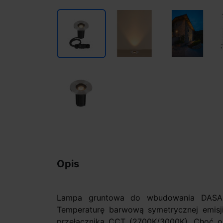
Opis
Lampa gruntowa do wbudowania DASAR
Temperaturę barwową symetrycznej emisj
przełącznika CCT (2700K/3000K). Choć ob