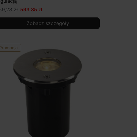
egulacją
59,28 zł
593,35 zł
Zobacz szczegóły
Promocja