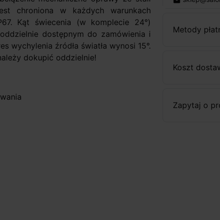
email
jest chroniona w każdych warunkach
67. Kąt świecenia (w komplecie 24°)
Metody płat
oddzielnie dostępnym do zamówienia i
es wychylenia źródła światła wynosi 15°.
leży dokupić oddzielnie!
Koszt dosta
owania
Zapytaj o p