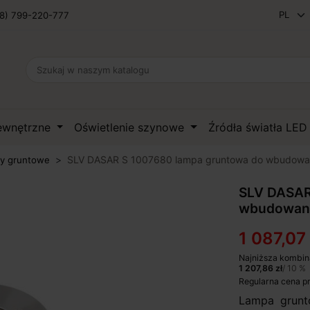
8) 799-220-777
zewnętrzne
Oświetlenie szynowe
Źródła światła LE
SLV DASAR S 1007680 lampa gruntowa do wbudowa
y gruntowe
SLV DASAR
wbudowan
1 087,07 
Najniższa kombin
1 207,86 zł
/ 10 %
Regularna cena p
Lampa grun