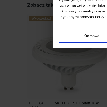
Zobacz także
ruch w naszej witrynie. Inf
reklamowym i analitycznym. 
uzyskanymi podczas korzysta
Wyprzedaż!
Promocja
Odmowa
LEDECCO DOMO LED ES111 biała 10W