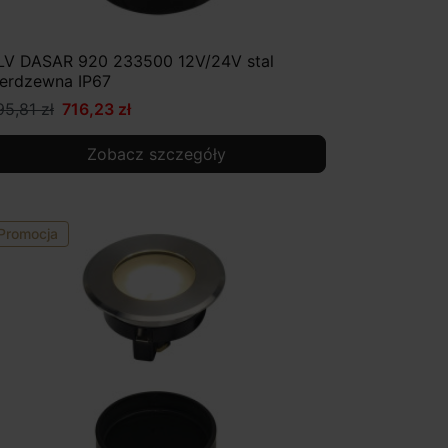
LV DASAR 920 233500 12V/24V stal
ierdzewna IP67
95,81 zł
716,23 zł
Zobacz szczegóły
Promocja