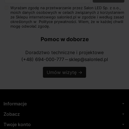
Wyrażam zgodę na przetwarzanie przez Salon LED Sp. z o.o.,
moich danych osobowych w celach związanych z korzystaniem
ze Sklepu internetowego salonled.pl w zgodzie i według zasad
określonych w
Polityce prywatności.
Wiem, że w każdej chwili
mogę odwołać zgodę.
Pomoc w doborze
Doradztwo techniczne i projektowe
(+48) 694-000-777
sklep@salonled.pl
horizontal_rule
Umów wizytę
→
Informacje
arrow_drop_down
Zobacz
arrow_drop_down
Twoje konto
arrow_drop_down