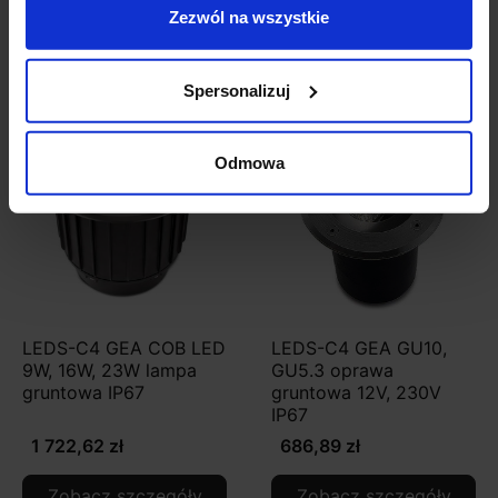
Zezwól na wszystkie
Zobacz także
Spersonalizuj
Odmowa
LEDS-C4 GEA COB LED
LEDS-C4 GEA GU10,
9W, 16W, 23W lampa
GU5.3 oprawa
gruntowa IP67
gruntowa 12V, 230V
IP67
1 722,62 zł
686,89 zł
Zobacz szczegóły
Zobacz szczegóły