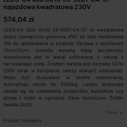
najazdowa kwadratowa 230V
574,04 zł
LEDS-C4 GEA GU10 55-9281-CA-37 to kwadratowa
lampa zewnętrzna gruntowa IP67 ze stali nierdzewnej
316 do wbudowania w podłoże. Oprawa o wymiarach
12cmx12cm, posiada wysoką klasę szczelności,
wykończona jest w wersji szlifowanej z osłoną z
hartowanego szkła. Źródłem światła jest żarówka GU10
230V (brak w komplecie, należy dokupić oddzielnie).
Może być stosowana w strefie nadmorskiej,
wytrzymuje nacisk do 2000kg. Lampa doskonale
nadaje się do oświetlenia podjazdów, budynków czy
drzew i roślin w ogrodzie. Dane techniczne: Źródło
światła GU10...
Więcej
expand_more
Produkt dostępny