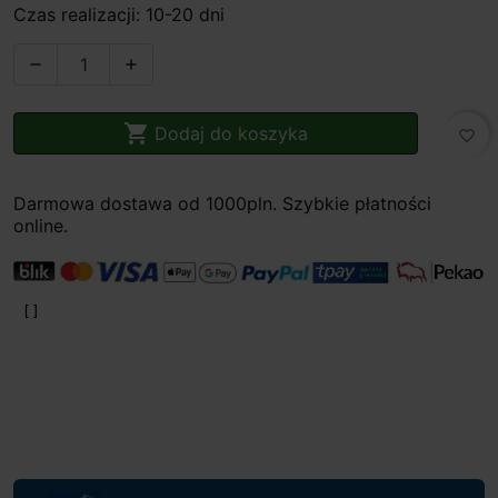
Czas realizacji: 10-20 dni



Dodaj do koszyka
favorite_border
Darmowa dostawa od 1000pln. Szybkie płatności
online.