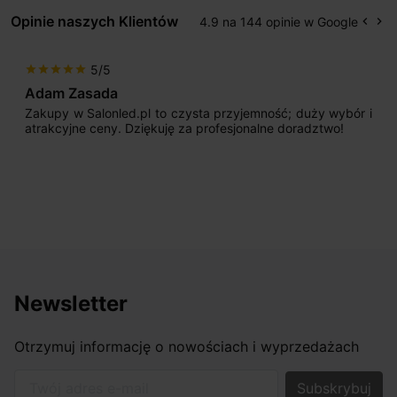
Opinie naszych Klientów
4.9 na 144 opinie w Google
keyboard_arrow_left
keyboard_arrow_right
Popr
Na
5/5
star
star
star
star
star
Adam Zasada
Zakupy w Salonled.pl to czysta przyjemność; duży wybór i
atrakcyjne ceny. Dziękuję za profesjonalne doradztwo!
Newsletter
Otrzymuj informację o nowościach i wyprzedażach
Twój adres e-mail