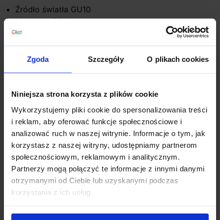
Źródło światła GU10
Moc max 50W
Napięcie 230V
Wymiary 12cm x 12cm
Głębokość 17cm
Zgoda
Szczegóły
O plikach cookies
Otwór montażowy wg puszki montażowej
Klasa szczelności IP67
Materiał stal nierdzewna 316, szkło
Niniejsza strona korzysta z plików cookie
Kolor szlifowany
Wykorzystujemy pliki cookie do spersonalizowania treści
Sposób montażu podłoże do zabudowy
i reklam, aby oferować funkcje społecznościowe i
Producent LEDS-C4
analizować ruch w naszej witrynie. Informacje o tym, jak
Gwarancja 24 miesiące
korzystasz z naszej witryny, udostępniamy partnerom
społecznościowym, reklamowym i analitycznym.
Dodatkowe informacje:
Partnerzy mogą połączyć te informacje z innymi danymi
Brak żarówki w komplecie
otrzymanymi od Ciebie lub uzyskanymi podczas
korzystania z ich usług.
Szczegóły produktu