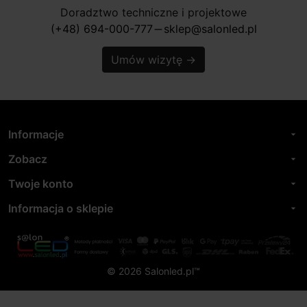
Doradztwo techniczne i projektowe
(+48) 694-000-777
sklep@salonled.pl
horizontal_rule
Umów wizytę
→
Informacje
arrow_drop_down
Zobacz
arrow_drop_down
Twoje konto
arrow_drop_down
Informacja o sklepie
arrow_drop_down
© 2026 Salonled.pl™