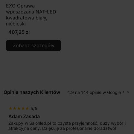
EXO Oprawa
wpuszczana NAT-LED
kwadratowa biały,
niebieski
407,25 zł
Zobacz szczegóły
Opinie naszych Klientów
4.9 na 144 opinie w Google
keyboard_arrow_left
keyboard_arrow_right
Popr
Na
5/5
star
star
star
star
star
Adam Zasada
Zakupy w Salonled.pl to czysta przyjemność; duży wybór i
atrakcyjne ceny. Dziękuję za profesjonalne doradztwo!