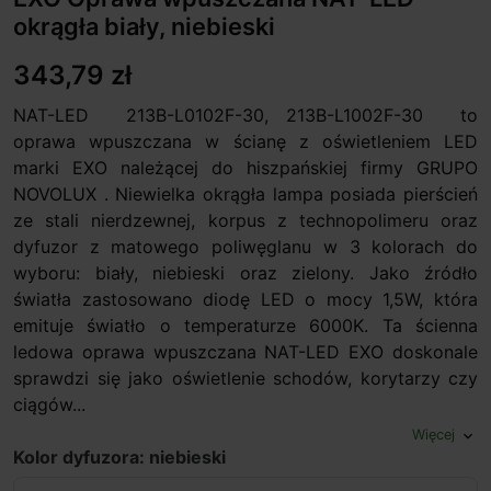
okrągła biały, niebieski
343,79 zł
NAT-LED 213B-L0102F-30, 213B-L1002F-30 to
oprawa wpuszczana w ścianę z oświetleniem LED
marki EXO należącej do hiszpańskiej firmy GRUPO
NOVOLUX . Niewielka okrągła lampa posiada pierścień
ze stali nierdzewnej, korpus z technopolimeru oraz
dyfuzor z matowego poliwęglanu w 3 kolorach do
wyboru: biały, niebieski oraz zielony. Jako źródło
światła zastosowano diodę LED o mocy 1,5W, która
emituje światło o temperaturze 6000K. Ta ścienna
ledowa oprawa wpuszczana NAT-LED EXO doskonale
sprawdzi się jako oświetlenie schodów, korytarzy czy
ciągów...
Więcej
expand_more
Kolor dyfuzora: niebieski