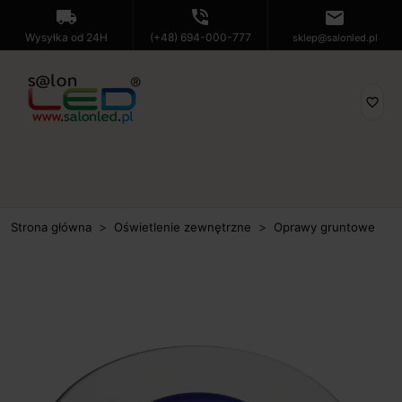
local_shipping
phone_in_talk
mail
Wysyłka od 24H
(+48) 694-000-777
sklep@salonled.pl
favorite_border
Strona główna
Oświetlenie zewnętrzne
Oprawy gruntowe