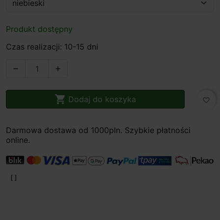
Produkt dostępny
Czas realizacji: 10-15 dni



Dodaj do koszyka
favorite_border
Darmowa dostawa od 1000pln. Szybkie płatności
online.