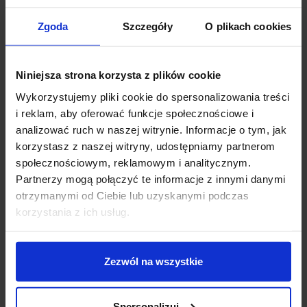
Zgoda
Szczegóły
O plikach cookies
Zapytaj o produkt
Niniejsza strona korzysta z plików cookie
Wykorzystujemy pliki cookie do spersonalizowania treści
i reklam, aby oferować funkcje społecznościowe i
Opis
analizować ruch w naszej witrynie. Informacje o tym, jak
korzystasz z naszej witryny, udostępniamy partnerom
NAT-LED
213B-L0102F-30, 213B-L1002F-30
to
społecznościowym, reklamowym i analitycznym.
oprawa wpuszczana w ścianę z oświetleniem LED
Partnerzy mogą połączyć te informacje z innymi danymi
marki
EXO
należącej do hiszpańskiej firmy
GRUPO
otrzymanymi od Ciebie lub uzyskanymi podczas
NOVOLUX
. Niewielka okrągła lampa posiada pierścień
korzystania z ich usług.
ze stali nierdzewnej, korpus z technopolimeru oraz
dyfuzor z matowego poliwęglanu w 3 kolorach do
wyboru: biały, niebieski oraz zielony. Jako źródło
Zezwól na wszystkie
światła zastosowano diodę LED o mocy 1,5W, która
emituje światło o temperaturze 6000K. Ta ścienna
Spersonalizuj