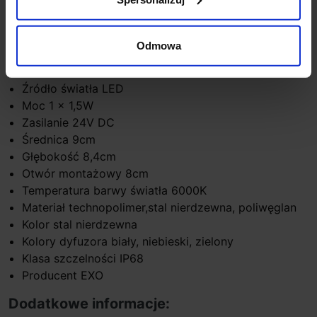
ledowa oprawa wpuszczana
NAT-LED EXO
doskonale
sprawdzi się jako oświetlenie schodów, korytarzy czy
ciągów komunikacyjnych.
Odmowa
Dane techniczne:
Źródło światła LED
Moc 1 x 1,5W
Zasilanie 24V DC
Średnica 9cm
Głębokość 8,4cm
Otwór montażowy 8cm
Temperatura barwy światła 6000K
Materiał technopolimer,stal nierdzewna, poliwęglan
Kolor stal nierdzewna
Kolory dyfuzora biały, niebieski, zielony
Klasa szczelności IP68
Producent EXO
Dodatkowe informacje: