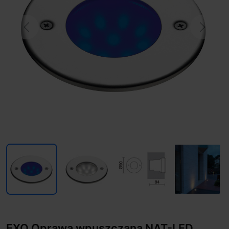
Previous
Next
EXO Oprawa wpuszczana NAT-LED