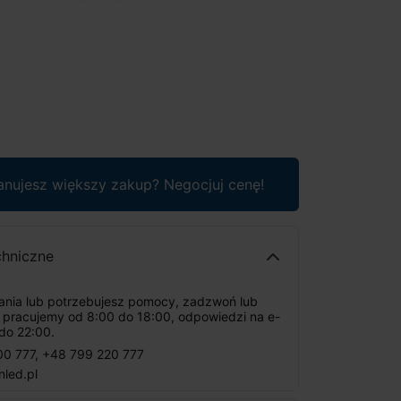
anujesz większy zakup? Negocjuj cenę!
chniczne
tania lub potrzebujesz pomocy, zadzwoń lub
: pracujemy od 8:00 do 18:00, odpowiedzi na e-
do 22:00.
00 777
,
+48 799 220 777
nled.pl