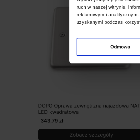
ruch w naszej witrynie. Inf
reklamowym i analitycznym. 
uzyskanymi podczas korzysta
Odmowa
DOPO Oprawa zewnętrzna najazdowa NAT
LED kwadratowa
343,79 zł
Zobacz szczegóły