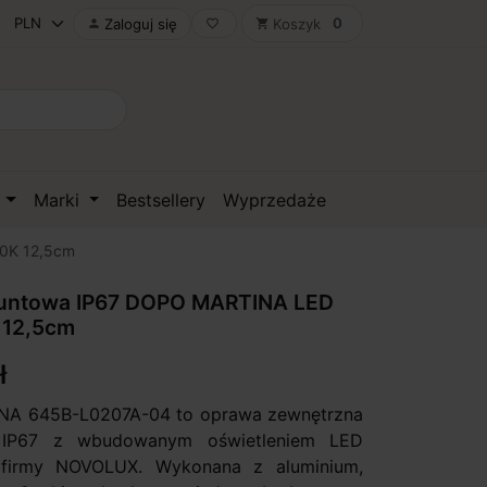
0
Zaloguj się
Koszyk

favorite_border
shopping_cart
D
Marki
Bestsellery
Wyprzedaże
0K 12,5cm
untowa IP67 DOPO MARTINA LED
 12,5cm
ł
A 645B-L0207A-04 to oprawa zewnętrzna
 IP67 z wbudowanym oświetleniem LED
j firmy NOVOLUX. Wykonana z aluminium,