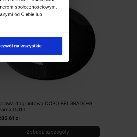
artnerom społecznościowym,
anymi od Ciebie lub
ezwól na wszystkie
prawa dogruntowa DOPO BELGRADO-9
zarna GU10
285,61 zł
Zobacz szczegóły