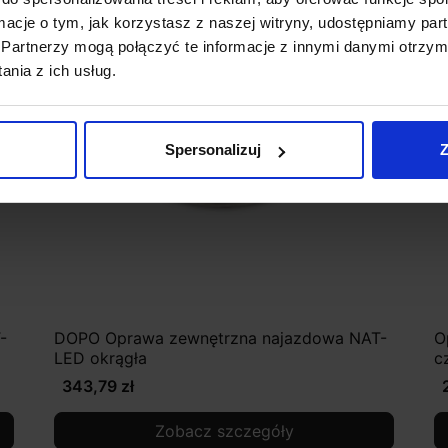
ormacje o tym, jak korzystasz z naszej witryny, udostępniamy p
Partnerzy mogą połączyć te informacje z innymi danymi otrzym
nia z ich usług.
Spersonalizuj
Z
-
DOPO Oprawa zewnętrzna najazdowa NAT-
O
LED okrągła
c
343,79 zł
Zobacz szczegóły