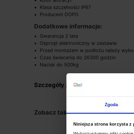
Kolor antracyt
Klasa szczelności IP67
Producent DOPO
Dodatkowe informacje:
Gwarancja 2 lata
Osprzęt elektroniczny w zestawie
Przed montażem w podłożu należy wyko
Czas świecenia do 26300 godzin
Nacisk do 500kg
Szczegóły produktu
Zgoda
Zobacz także
Niniejsza strona korzysta z
Wykorzystujemy pliki cookie 