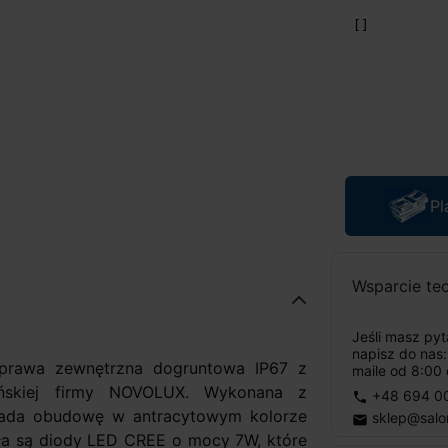
Pl
Wsparcie te
Jeśli masz py
napisz do nas
rawa zewnętrzna dogruntowa IP67 z
maile od 8:00 
ńskiej firmy NOVOLUX. Wykonana z
+48 694 0
phone
siada obudowę w antracytowym kolorze
sklep@salo
email
tła są diody LED CREE o mocy 7W, które