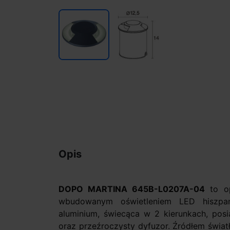
Opis
DOPO MARTINA 645B-L0207A-04
to op
wbudowanym oświetleniem LED hiszpa
aluminium, świecąca w 2 kierunkach, po
oraz przeźroczysty dyfuzor. Źródłem świa