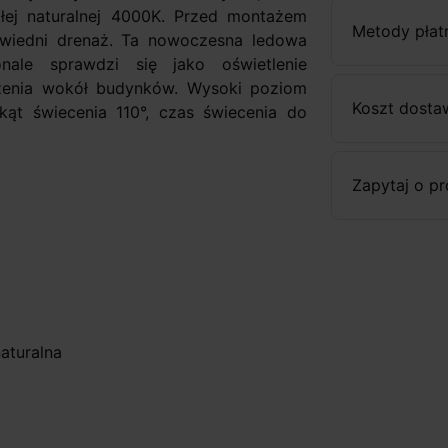
ałej naturalnej 4000K. Przed montażem
Metody płat
wiedni drenaż. Ta nowoczesna ledowa
ale sprawdzi się jako oświetlenie
zenia wokół budynków. Wysoki poziom
Koszt dosta
ąt świecenia 110°, czas świecenia do
Zapytaj o p
aturalna