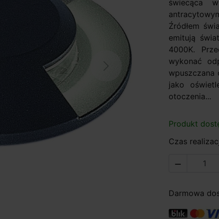
świecąca 
antracytowy
Źródłem świ
emitują świa
4000K. Prz
wykonać odp
Next
wpuszczana o
jako oświet
otoczenia...
Produkt dost
Czas realizacj

Darmowa dost