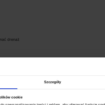
nać drenaż
Szczegóły
 plików cookie
do spersonalizowania treści i reklam, aby oferować funkcje sp