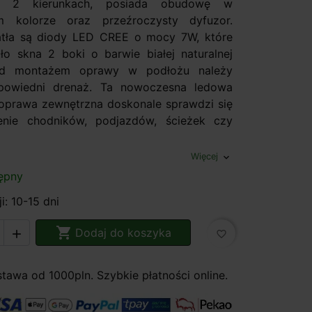
w 2 kierunkach, posiada obudowę w
m kolorze oraz przeźroczysty dyfuzor.
atła są diody LED CREE o mocy 7W, które
tło skna 2 boki o barwie białej naturalnej
ed montażem oprawy w podłożu należy
owiedni drenaż. Ta nowoczesna ledowa
prawa zewnętrzna doskonale sprawdzi się
lenie chodników, podjazdów, ścieżek czy
Więcej
expand_more
ępny
i: 10-15 dni

Dodaj do koszyka

favorite_border
awa od 1000pln. Szybkie płatności online.