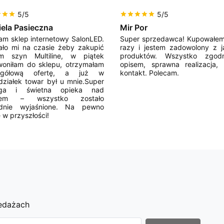
5/5
5/5
r
star
star
star
star
star
star
star
iela Pasieczna
Mir Por
am sklep internetowy SalonLED.
Super sprzedawca! Kupowałem
ało mi na czasie żeby zakupić
razy i jestem zadowolony z j
em szyn Multiline, w piątek
produktów. Wszystko zgod
oniłam do sklepu, otrzymałam
opisem, sprawna realizacja,
egółową ofertę, a już w
kontakt. Polecam.
działek towar był u mnie.Super
uga i świetna opieka nad
ntem – wszystko zostało
adnie wyjaśnione. Na pewno
 w przyszłości!
zedażach