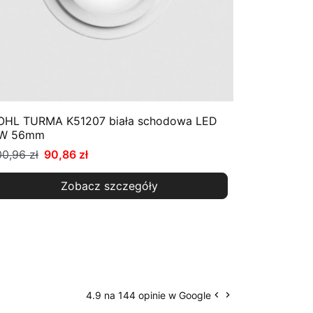
OHL TURMA K51207 biała schodowa LED
W 56mm
00,96 zł
90,86 zł
Zobacz szczegóły
4.9 na 144 opinie w Google
keyboard_arrow_left
keyboard_arrow_right
Poprzedni
Następny