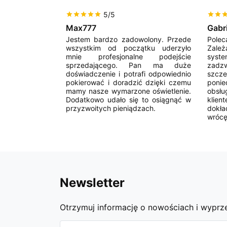
5/5
star
star
star
star
star
star
star
sta
Max777
Gabr
pl to czysta
Jestem bardzo zadowolony. Przede
Polec
ży wybór i
wszystkim od początku uderzyło
Zależ
 Dziękuję za
mnie profesjonalne podejście
syst
wo!
sprzedającego. Pan ma duże
zadzw
doświadczenie i potrafi odpowiednio
szcz
pokierować i doradzić dzięki czemu
ponie
mamy nasze wymarzone oświetlenie.
obsł
Dodatkowo udało się to osiągnąć w
klie
przyzwoitych pieniądzach.
dokł
wrócę
Newsletter
Otrzymuj informację o nowościach i wypr