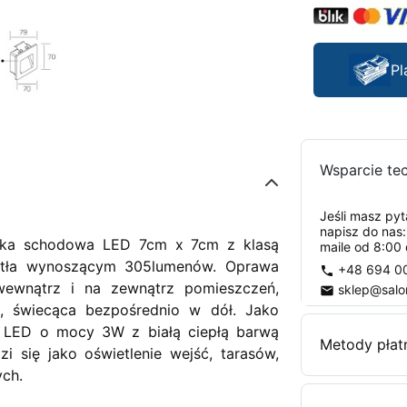
Pl
Wsparcie te
Jeśli masz py
napisz do nas
ka schodowa LED 7cm x 7cm z klasą
maile od 8:00 
wiatła wynoszącym 305lumenów. Oprawa
+48 694 0
phone
ewnątrz i na zewnątrz pomieszczeń,
sklep@salo
email
, świecąca bezpośrednio w dół. Jako
ł LED o mocy 3W z białą ciepłą barwą
Metody płat
 się jako oświetlenie wejść, tarasów,
ych.