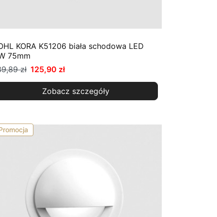
OHL KORA K51206 biała schodowa LED
W 75mm
39,89 zł
125,90 zł
Zobacz szczegóły
Promocja