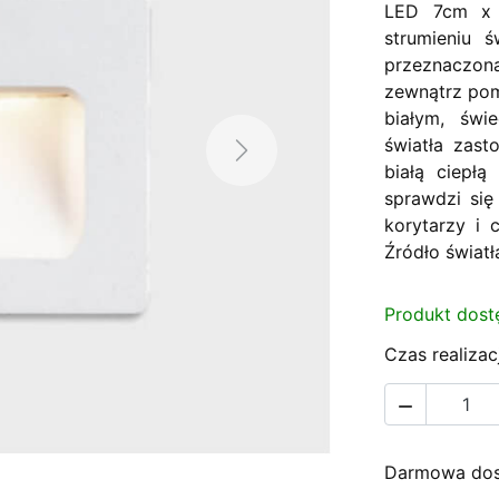
LED 7cm x 7
strumieniu 
przeznaczon
zewnątrz pom
białym, świ
światła zas
Next
białą ciepł
sprawdzi się
korytarzy i 
Źródło świat
Produkt dost
Czas realizacj

Darmowa dost