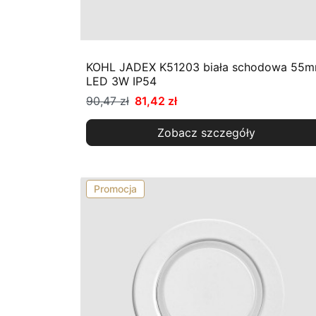
KOHL JADEX K51203 biała schodowa 55
LED 3W IP54
90,47 zł
81,42 zł
Zobacz szczegóły
Promocja