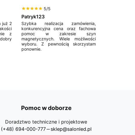
5/5
5/5
star
star
star
star
star
star
star
star
star
star
Patryk123
Adrianas
 już 2
Szybka realizacja zamówienia,
Good magnetic
akości
konkurencyjna cena oraz fachowa
Fast deliver
nie z
pomoc w zakresie szyn
communicative
 dobry
magnetycznych. Wiele możliwości
from them
wyboru. Z pewnością skorzystam
Recommend!!!
ponownie.
Pomoc w doborze
Doradztwo techniczne i projektowe
(+48) 694-000-777
sklep@salonled.pl
horizontal_rule