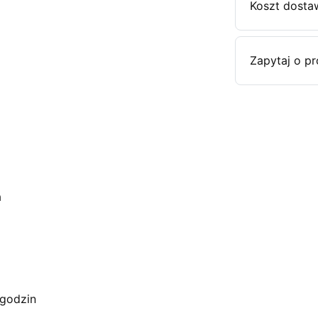
Koszt dosta
Zapytaj o p
a
 godzin