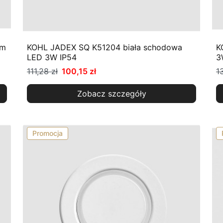
mm
KOHL JADEX SQ K51204 biała schodowa
K
LED 3W IP54
3
111,28 zł
100,15 zł
1
Zobacz szczegóły
Promocja