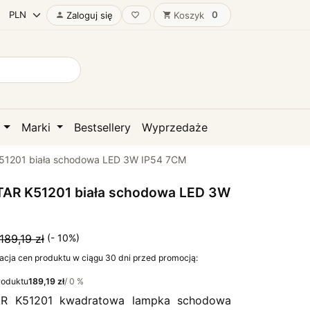
0
Zaloguj się
Koszyk

favorite_border
shopping_cart
D
Marki
Bestsellery
Wyprzedaże
1201 biała schodowa LED 3W IP54 7CM
AR K51201 biała schodowa LED 3W
189,19 zł
(- 10%)
acja cen produktu w ciągu 30 dni przed promocją:
roduktu
189,19 zł
/ 0 %
R K51201 kwadratowa lampka schodowa