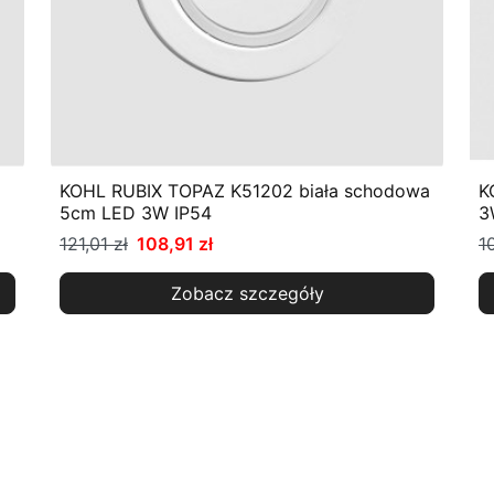
KOHL RUBIX TOPAZ K51202 biała schodowa
K
5cm LED 3W IP54
3
121,01 zł
108,91 zł
1
Zobacz szczegóły