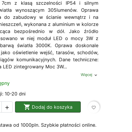
cm z klasą szczelności IP54 i silnym
światła wynoszącym 305lumenów. Oprawa
a do zabudowy w ścianie wewnątrz i na
ieszczeń, wykonana z aluminium w kolorze
ecąca bezpośrednio w dół. Jako źródło
tosowano w niej moduł LED o mocy 3W z
ą barwą światła 3000K. Oprawa doskonale
 jako oświetlenie wejść, tarasów, schodów,
ciągów komunikacyjnych. Dane techniczne:
ła LED zintegrowany Moc 3W...
Więcej
expand_more
ępny
i: 10-20 dni

Dodaj do koszyka

favorite_border
awa od 1000pln. Szybkie płatności online.