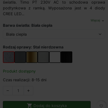
światła. Timo PT 230V AC to schodowa oprawa
podtynkowa z ramką. Wyposażona jest w 4 diody
CREE LED...
Więcej
expand_more
Barwa światła: Biała ciepła
Rodzaj oprawy: Stal nierdzewna
Stal nierdzewna
Grafit
Stare złoto
Aluminium
Biały
Czarny
Produkt dostępny
Czas realizacji: 8-15 dni



Dodaj do koszyka
favorite_border