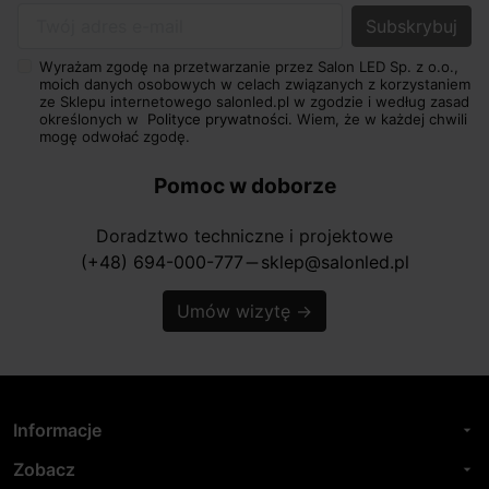
Twój adres e-mail
Wyrażam zgodę na przetwarzanie przez Salon LED Sp. z o.o.,
moich danych osobowych w celach związanych z korzystaniem
ze Sklepu internetowego salonled.pl w zgodzie i według zasad
określonych w
Polityce prywatności.
Wiem, że w każdej chwili
mogę odwołać zgodę.
Pomoc w doborze
Doradztwo techniczne i projektowe
(+48) 694-000-777
sklep@salonled.pl
horizontal_rule
Umów wizytę
→
Informacje
arrow_drop_down
Zobacz
arrow_drop_down