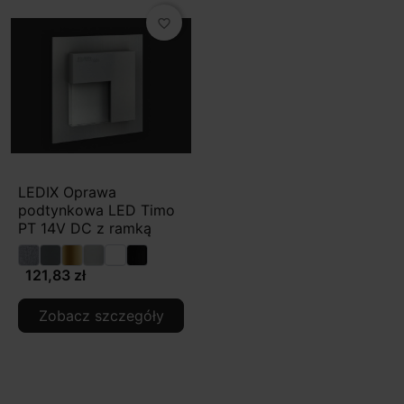
favorite_border
LEDIX Oprawa
podtynkowa LED Timo
PT 14V DC z ramką
121,83 zł
Zobacz szczegóły