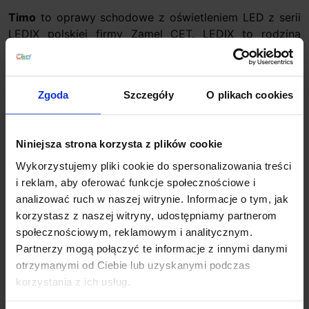
Timo
to oprawy schodowe z oświetleniem LED z serii
LEDIX polskiej firmy Zamel CET. LEDIX to rodzina
opraw LED, uzupełniona o urządzenia sterujące i
zasilacze, wyróżniająca się szlachetną formą oraz
bogatą kolorystyką. Oprawy z tej serii stwarzają
Zgoda
Szczegóły
O plikach cookies
ogromne możliwości aranżacji zarówno wewnątrz jak i
na zewnątrz budynków. Mogą być montowane
natynkowo jak i podtynkowo. Występują w wielu
Niniejsza strona korzysta z plików cookie
wariantach kolorystycznych oraz z kilkoma barwami
światła.
Wykorzystujemy pliki cookie do spersonalizowania treści
i reklam, aby oferować funkcje społecznościowe i
Timo PT 230V AC
to schodowa oprawa podtynkowa z
analizować ruch w naszej witrynie. Informacje o tym, jak
ramką. Wyposażona jest w 4 diody CREE LED
korzystasz z naszej witryny, udostępniamy partnerom
pozwalające uzyskać doskonałe parametry świetlne.
społecznościowym, reklamowym i analitycznym.
Oprawa emituje strumień świetlny przez element
Partnerzy mogą połączyć te informacje z innymi danymi
światłowodu. Oprawa dostępna jest z następującymi
otrzymanymi od Ciebie lub uzyskanymi podczas
barwami swiatła do wyboru: białą zimną, białą ciepłą,
korzystania z ich usług.
czerwoną, zieloną i niebieską oraz w 6 wersjach