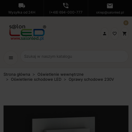
local_shipping
phone_in_talk
mail
Wysyłka od 24H
(+48) 694-000-777
sklep@salonled.pl
0

favorite_border
shopping_cart
menu
Strona główna
Oświetlenie wewnętrzne
Oświetlenie schodowe LED
Oprawy schodowe 230V