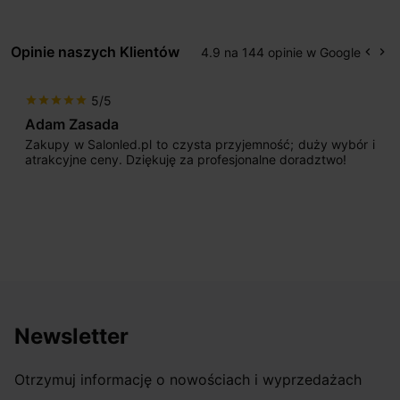
Opinie naszych Klientów
4.9 na 144 opinie w Google
keyboard_arrow_left
keyboard_arrow_right
Popr
Na
5/5
star
star
star
star
star
s
Adam Zasada
Zakupy w Salonled.pl to czysta przyjemność; duży wybór i
atrakcyjne ceny. Dziękuję za profesjonalne doradztwo!
Newsletter
Otrzymuj informację o nowościach i wyprzedażach