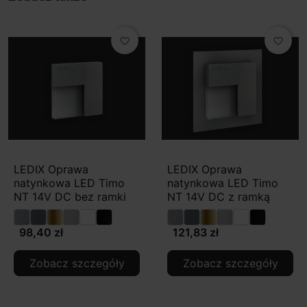
favorite_border
favorite_border
LEDIX Oprawa
LEDIX Oprawa
natynkowa LED Timo
natynkowa LED Timo
NT 14V DC bez ramki
NT 14V DC z ramką
98,40 zł
121,83 zł
Zobacz szczegóły
Zobacz szczegóły