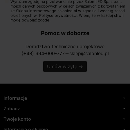
Wyrażam zgodę na przetwarzanie przez Salon LED Sp. z o.o.,
moich danych osobowych w celach związanych z korzystaniem
ze Sklepu internetowego salonled.pl w zgodzie i według zasad
określonych w
Polityce prywatności.
Wiem, że w każdej chwili
mogę odwołać zgodę.
Pomoc w doborze
Doradztwo techniczne i projektowe
(+48) 694-000-777
sklep@salonled.pl
horizontal_rule
Umów wizytę
→
Informacje
arrow_drop_down
Zobacz
arrow_drop_down
Twoje konto
arrow_drop_down
Informacja o sklepie
arrow_drop_down