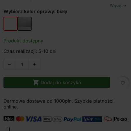
Więcej
expand_more
Wybierz kolor oprawy: biały
biały
szary
Produkt dostępny
Czas realizacji: 5-10 dni



Dodaj do koszyka
favorite_border
Darmowa dostawa od 1000pln. Szybkie płatności
online.