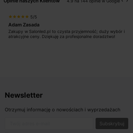
Opinie naszych Klientów
4.9 na 144 opinie w Google
keyboard_arrow_left
keyboard_arrow_right
Popr
Na
5/5
star
star
star
star
star
Adam Zasada
Zakupy w Salonled.pl to czysta przyjemność; duży wybór i
atrakcyjne ceny. Dziękuję za profesjonalne doradztwo!
Newsletter
Otrzymuj informację o nowościach i wyprzedażach
Twój adres e-mail