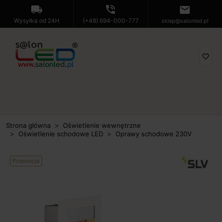
local_shipping
phone_in_talk
mail
Wysyłka od 24H
(+48) 694-000-777
sklep@salonled.pl
favorite_border
Strona główna
Oświetlenie wewnętrzne
Oświetlenie schodowe LED
Oprawy schodowe 230V
Promocja