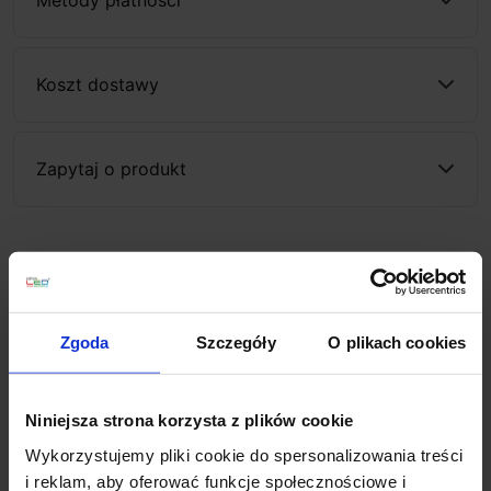
Koszt dostawy
Zapytaj o produkt
Opis
Zgoda
Szczegóły
O plikach cookies
SLV Frame Curve 2700K LED 1000574, 1000575 to
nowoczesna kwadratowa oprawa ścienna do
zabudowy w ścianach
. Wykonana z aluminium w
Niniejsza strona korzysta z plików cookie
kolorze białym lub szarym, posiada wbudowane diody
LED o mocy 3,1W z ciepłą barwą światła 2700K.
Wykorzystujemy pliki cookie do spersonalizowania treści
Doskonale sprawdzi się jako oświetlenie schodów i
i reklam, aby oferować funkcje społecznościowe i