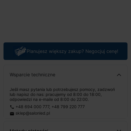
Planujesz większy zakup? Negocjuj cenę!
Wsparcie techniczne
Jeśli masz pytania lub potrzebujesz pomocy, zadzwoń
lub napisz do nas: pracujemy od 8:00 do 18:00,
odpowiedzi na e-maile od 8:00 do 22:00.
+48 694 000 777
,
+48 799 220 777
phone
sklep@salonled.pl
email
Metody płatności