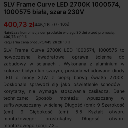
SLV Frame Curve LED 2700K 1000574,
1000575 biała, szara 230V
400,73 zł
445,26 zł
(- 10%)
Najniższa kombinacja cen produktu w ciągu 30 dni przed promocją:
400,73 zł
/ 0 %
Regularna cena produktu
445,26 zł
/ 10 %
SLV Frame Curve 2700K LED 1000574, 1000575 to
nowoczesna kwadratowa oprawa ścienna do
zabudowy w ścianach . Wykonana z aluminium w
kolorze białym lub szarym, posiada wbudowane diody
LED o mocy 3,1W z ciepłą barwą światła 2700K.
Doskonale sprawdzi się jako oświetlenie schodów i
korytarzy, nie wymaga stosowania zasilacza. Dane
techniczne: Sposób montażu: wpuszczany w
sufit/wpuszczany w ścianę Długość (cm): 9 Szerokość
(cm): 9 Głębokość (cm): 5.5 Kształt otworu
montażowego: prostokątny Długość otworu
montażowego (cm): 7.2...