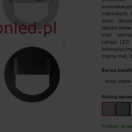
komunikacy
meblowych, 
ścian. Obud
jakości mater
oraz tworzy
Lampa LED R
Next
kolorystyczn
czarny mat, b
Barwa światł
Rodzaj opra
Aluminium
Stal sz
Produkt dost