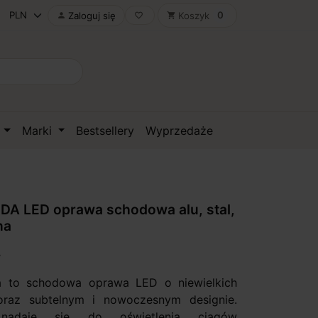
0
Zaloguj się
Koszyk

favorite_border
shopping_cart
D
Marki
Bestsellery
Wyprzedaże
DA LED oprawa schodowa alu, stal,
na
 to schodowa oprawa LED o niewielkich
oraz subtelnym i nowoczesnym designie.
 nadaje się do oświetlenia ciągów