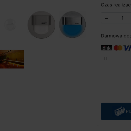
Czas realizacj

Darmowa dost
Pl