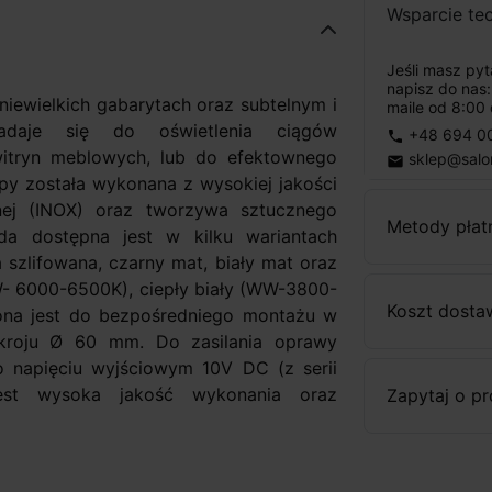
Wsparcie te
Jeśli masz py
napisz do nas
ewielkich gabarytach oraz subtelnym i
maile od 8:00 
adaje się do oświetlenia ciągów
+48 694 0
phone
witryn meblowych, lub do efektownego
sklep@salo
email
y została wykonana z wysokiej jakości
tnej (INOX) oraz tworzywa sztucznego
Metody płat
da dostępna jest w kilku wariantach
a szlifowana, czarny mat, biały mat oraz
W- 6000-6500K), ciepły biały (WW-3800-
Koszt dosta
zona jest do bezpośredniego montażu w
ekroju Ø 60 mm. Do zasilania oprawy
 napięciu wyjściowym 10V DC (z serii
est wysoka jakość wykonania oraz
Zapytaj o p