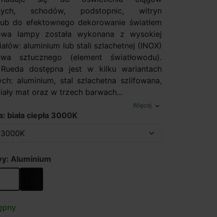
jnych, schodów, podstopnic, witryn
lub do efektownego dekorowanie światłem
owa lampy została wykonana z wysokiej
iałów: aluminium lub stali szlachetnej (INOX)
wa sztucznego (element światłowodu).
ueda dostępna jest w kilku wariantach
ych: aluminium, stal szlachetna szlifowana,
iały mat oraz w trzech barwach...
Więcej
expand_more
a: biała ciepła 3000K
wy: Aluminium
lachetna
Biały
Czarny
ępny