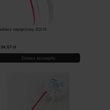
asilacz napięciowy ZOL15
134,07 zł
Zobacz szczegóły