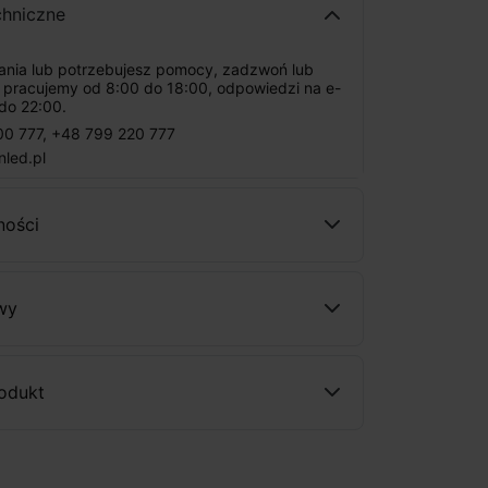
chniczne
tania lub potrzebujesz pomocy, zadzwoń lub
: pracujemy od 8:00 do 18:00, odpowiedzi na e-
do 22:00.
00 777
,
+48 799 220 777
nled.pl
ności
wy
rodukt