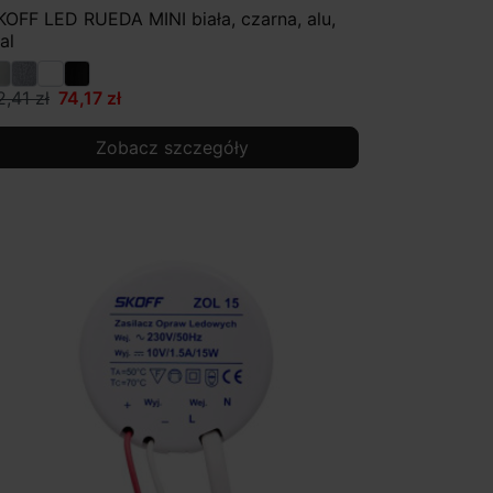
KOFF LED RUEDA MINI biała, czarna, alu,
al
2,41 zł
74,17 zł
Zobacz szczegóły