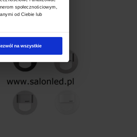
artnerom społecznościowym,
anymi od Ciebie lub
Wyprzedaż!
Promocja
ezwól na wszystkie