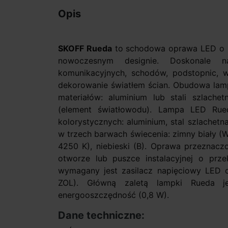
Opis
SKOFF Rueda
to schodowa oprawa LED o ni
nowoczesnym designie. Doskonale n
komunikacyjnych, schodów, podstopnic, 
dekorowanie światłem ścian. Obudowa lamp
materiałów: aluminium lub stali szlache
(element światłowodu). Lampa LED Rue
kolorystycznych: aluminium, stal szlachetn
w trzech barwach świecenia: zimny biały (
4250 K), niebieski (B). Oprawa przeznac
otworze lub puszce instalacyjnej o prz
wymagany jest zasilacz napięciowy LED o
ZOL). Główną zaletą lampki Rueda j
energooszczędność (0,8 W).
Dane techniczne: