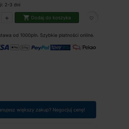
i: 2-3 dni

Dodaj do koszyka

favorite_border
awa od 1000pln. Szybkie płatności online.
anujesz większy zakup? Negocjuj cenę!