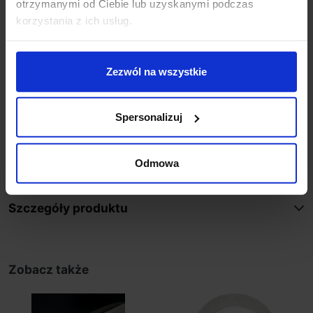
otrzymanymi od Ciebie lub uzyskanymi podczas
Materiał aluminium lub stal szlachetna
korzystania z ich usług.
Kolor aluminium, bialy, czarny, stal nierdzewna
Sposób montażu w puszce elektro-instalacyjnej Ø50
lub w otworze Ø50
Zezwól na wszystkie
Producent: Skoff
Gwarancja: 24 miesiące
Spersonalizuj
Dodatkowe informacje:
zalecane zasilacze ZOL6, ZOL7, ZOL15, ZOL16 -
dobierać do łącznej mocy opraw
Odmowa
Szczegóły produktu
Zobacz także