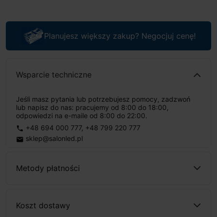
Planujesz większy zakup? Negocjuj cenę!
Wsparcie techniczne
Jeśli masz pytania lub potrzebujesz pomocy, zadzwoń
lub napisz do nas: pracujemy od 8:00 do 18:00,
odpowiedzi na e-maile od 8:00 do 22:00.
+48 694 000 777
,
+48 799 220 777
phone
sklep@salonled.pl
email
Metody płatności
Koszt dostawy