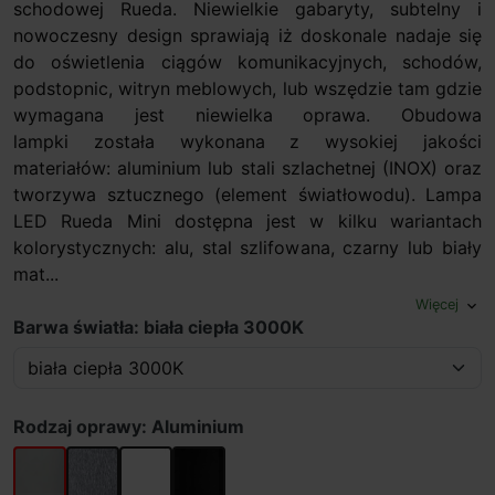
schodowej Rueda. Niewielkie gabaryty, subtelny i
nowoczesny design sprawiają iż doskonale nadaje się
do oświetlenia ciągów komunikacyjnych, schodów,
podstopnic, witryn meblowych, lub wszędzie tam gdzie
wymagana jest niewielka oprawa. Obudowa
lampki została wykonana z wysokiej jakości
materiałów: aluminium lub stali szlachetnej (INOX) oraz
tworzywa sztucznego (element światłowodu). Lampa
LED Rueda Mini dostępna jest w kilku wariantach
kolorystycznych: alu, stal szlifowana, czarny lub biały
mat...
Więcej
expand_more
Barwa światła: biała ciepła 3000K
Rodzaj oprawy: Aluminium
Aluminium
Stal szlachetna
Biały
Czarny