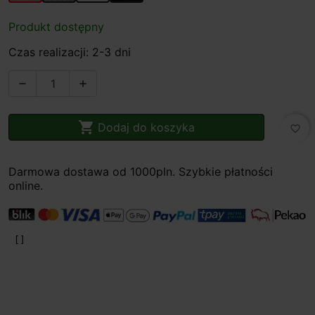
Produkt dostępny
Czas realizacji: 2-3 dni



Dodaj do koszyka
favorite_border
Darmowa dostawa od 1000pln. Szybkie płatności
online.