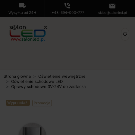
local_shipping
phone_in_talk
mail
Wysyłka od 24H
(+48) 694-000-777
sklep@salonled.pl
favorite_border
Strona główna
Oświetlenie wewnętrzne
Oświetlenie schodowe LED
Oprawy schodowe 3V-24V do zasilacza
Wyprzedaż!
Promocja