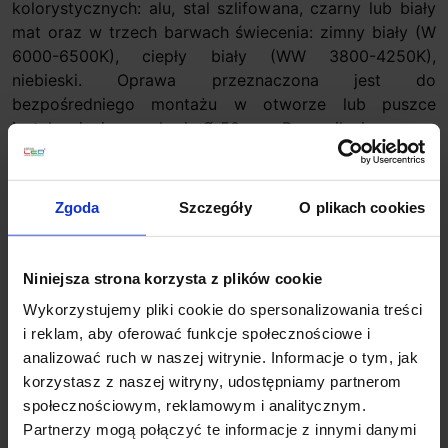
kolorystycznych: alu, stal szlifowana, czarny lub biały
mat oraz w trzech barwach świecenia: zimny biały (W
6000-6500K), ciepły biały (WW 3800-4250K),
niebieski. Oprawa przeznaczona jest do
bezpośredniego montażu w otworze lub puszce
instalacyjnej o przekroju Ø 50 mm. Do zasilania oprawy
wymagany jest zasilacz napięciowy LED o napięciu
wyjściowym 10V DC (seria ZOL). Główną zaletą lampy
Rueda Mini jest wysoka jakość wykonania oraz
Zgoda
Szczegóły
O plikach cookies
energooszczędność (0,4 W).
Dane techniczne:
Niniejsza strona korzysta z plików cookie
Źródło światła LED
Wykorzystujemy pliki cookie do spersonalizowania treści
Napięcie zasilania 10 V DC
i reklam, aby oferować funkcje społecznościowe i
Wymiary oprawy Ø60 mm
analizować ruch w naszej witrynie. Informacje o tym, jak
Stopień ochrony IP20
korzystasz z naszej witryny, udostępniamy partnerom
Kolor światła biały zimny, biały ciepły, biały neutralny
społecznościowym, reklamowym i analitycznym.
Moc obciążenia 0,4W (biały, biały ciepły, zimny)
Partnerzy mogą połączyć te informacje z innymi danymi
Rodzaj podłączenia równoległy