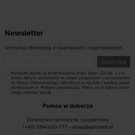
Newsletter
Otrzymuj informację o nowościach i wyprzedażach
Twój adres e-mail
Wyrażam zgodę na przetwarzanie przez Salon LED Sp. z o.o.,
moich danych osobowych w celach związanych z korzystaniem
ze Sklepu internetowego salonled.pl w zgodzie i według zasad
określonych w
Polityce prywatności.
Wiem, że w każdej chwili
mogę odwołać zgodę.
Pomoc w doborze
Doradztwo techniczne i projektowe
(+48) 694-000-777
sklep@salonled.pl
horizontal_rule