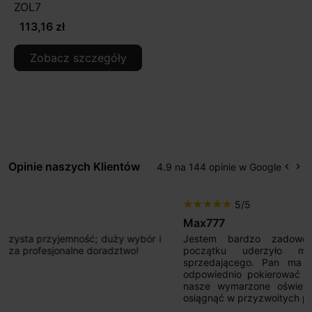
ZOL7
113,16 zł
Zobacz szczegóły
Opinie naszych Klientów
4.9 na 144 opinie w Google
keyboard_arrow_left
keyboard_arrow_right
Popr
Na
5/5
star
star
star
star
star
Max777
Jestem bardzo zadowolony. Przede wszystkim od
początku uderzyło mnie profesjonalne podejście
sprzedającego. Pan ma duże doświadczenie i potrafi
odpowiednio pokierować i doradzić dzięki czemu mamy
nasze wymarzone oświetlenie. Dodatkowo udało się to
osiągnąć w przyzwoitych pieniądzach.