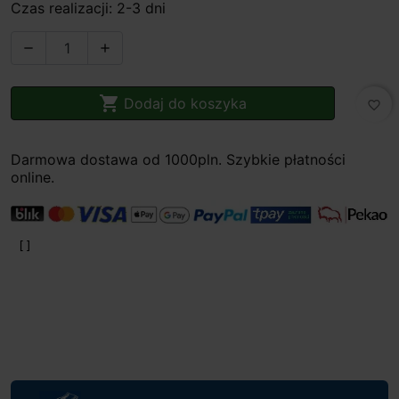
Czas realizacji: 2-3 dni



Dodaj do koszyka
favorite_border
Darmowa dostawa od 1000pln. Szybkie płatności
online.