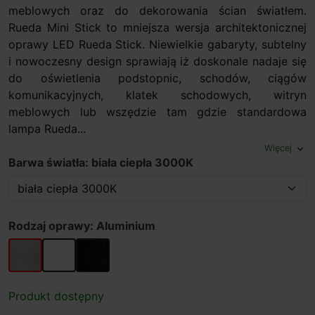
meblowych oraz do dekorowania ścian światłem.
Rueda Mini Stick to mniejsza wersja architektonicznej
oprawy LED Rueda Stick. Niewielkie gabaryty, subtelny
i nowoczesny design sprawiają iż doskonale nadaje się
do oświetlenia podstopnic, schodów, ciągów
komunikacyjnych, klatek schodowych, witryn
meblowych lub wszędzie tam gdzie standardowa
lampa Rueda...
Więcej
expand_more
Barwa światła: biała ciepła 3000K
Rodzaj oprawy: Aluminium
Aluminium
Biały
Czarny
Produkt dostępny