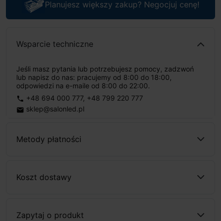
Planujesz większy zakup? Negocjuj cenę!
Wsparcie techniczne
Jeśli masz pytania lub potrzebujesz pomocy, zadzwoń
lub napisz do nas: pracujemy od 8:00 do 18:00,
odpowiedzi na e-maile od 8:00 do 22:00.
+48 694 000 777
,
+48 799 220 777
phone
sklep@salonled.pl
email
Metody płatności
Koszt dostawy
Zapytaj o produkt