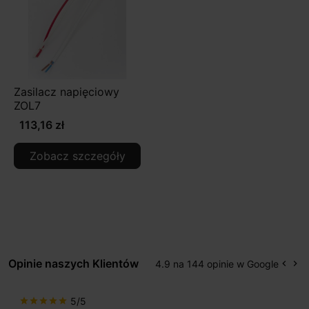
Zasilacz napięciowy
ZOL7
113,16 zł
Zobacz szczegóły
Opinie naszych Klientów
4.9 na 144 opinie w Google
keyboard_arrow_left
keyboard_arrow_right
Popr
Na
5/5
star
star
star
star
star