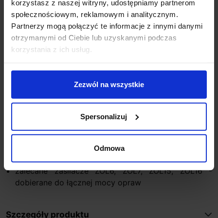
korzystasz z naszej witryny, udostępniamy partnerom
Napięcie zasilania 10 V DC
społecznościowym, reklamowym i analitycznym.
Wymiary oprawy Ø60 mm
Partnerzy mogą połączyć te informacje z innymi danymi
Stopień ochrony IP20
otrzymanymi od Ciebie lub uzyskanymi podczas
Kolor światła biały zimny, biały ciepły, niebieski
korzystania z ich usług.
Moc obciążenia 0,4W (biały, biały ciepły, niebieski)
Rodzaj podłączenia równoległy
Materiał aluminium
Zezwól na wszystkie
Kolor aluminium, stal, czarny, biały
Sposób montażu za pomocą taśmy samoprzylepnej
lub kleju
Spersonalizuj
Producent: Skoff
Gwarancja: 24 miesiące
Odmowa
Dodatkowe informacje:
zalecane zasilacze ZOL6, ZOL7, ZOL15, ZOL16 -
dobierane do łącznej mocy opraw
Szczegóły produktu