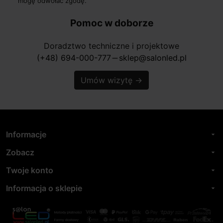
mogę odwołać zgodę.
Pomoc w doborze
Doradztwo techniczne i projektowe
(+48) 694-000-777
sklep@salonled.pl
horizontal_rule
Umów wizytę
→
Informacje
arrow_drop_down
Zobacz
arrow_drop_down
Twoje konto
arrow_drop_down
Informacja o sklepie
arrow_drop_down