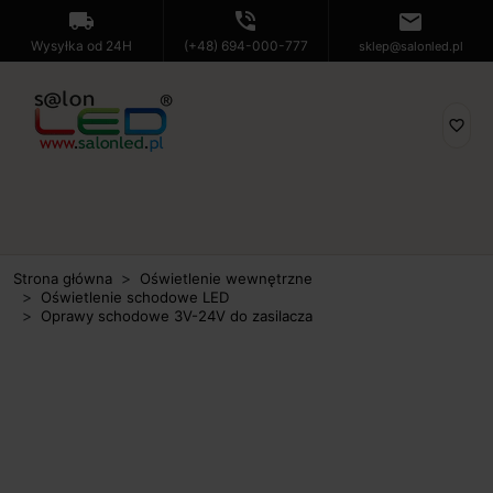
local_shipping
phone_in_talk
mail
Wysyłka od 24H
(+48) 694-000-777
sklep@salonled.pl
favorite_border
Strona główna
Oświetlenie wewnętrzne
Oświetlenie schodowe LED
Oprawy schodowe 3V-24V do zasilacza