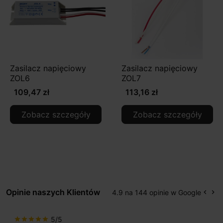
Zasilacz napięciowy
Zasilacz napięciowy
ZOL6
ZOL7
109,47 zł
113,16 zł
Zobacz szczegóły
Zobacz szczegóły
Opinie naszych Klientów
4.9 na 144 opinie w Google
keyboard_arrow_left
keyboard_arrow_right
Popr
Na
5/5
star
star
star
star
star