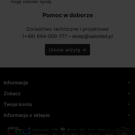
mogę odwołać zgodę.
Pomoc w doborze
Doradztwo techniczne i projektowe
(+48) 694-000-777
sklep@salonled.pl
horizontal_rule
Umów wizytę
→
Informacje
arrow_drop_down
Zobacz
arrow_drop_down
Twoje konto
arrow_drop_down
Informacja o sklepie
arrow_drop_down