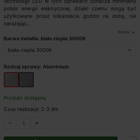
technologii LED w tych oprawach oznacza minimalny
pobór energii elektrycznej, dzięki czemu mogą być
użytkowane przez kilkanaście godzin na dobę, nie
narażając...
Więcej
expand_more
Barwa światła: biała ciepła 3000K
Rodzaj oprawy: Aluminium
Aluminium
Stal szlachetna
Produkt dostępny
Czas realizacji: 2-3 dni

