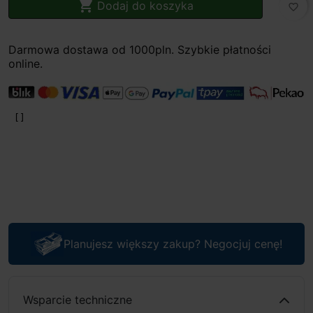

Dodaj do koszyka
favorite_border
Darmowa dostawa od 1000pln. Szybkie płatności
online.
Planujesz większy zakup? Negocjuj cenę!
Wsparcie techniczne