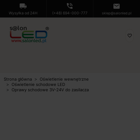
local_shipping
phone_in_talk
mail
Wysyłka od 24H
(+48) 694-000-777
sklep@salonled.pl
favorite_border
Strona główna
Oświetlenie wewnętrzne
Oświetlenie schodowe LED
Oprawy schodowe 3V-24V do zasilacza