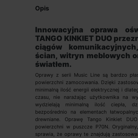
Opis
Innowacyjna oprawa oś
TANGO KINKIET DUO
przezn
ciągów komunikacyjnych
ścian, witryn meblowych o
światłem.
Oprawy z serii Music Line są bardzo płas
powierzchni zamocowania. Dzięki zastosow
minimalną ilość energii elektrycznej i dla
czasu, nie narażając użytkownika na wy
wydzielają minimalną ilość ciepła,
bezpośrednio na elementach łatwopalny
drewniane. Oprawę Tango Kinkiet DU
powierzchni w puszcze P70N. Oryginalny
sprawia, że oprawy te znajdują zastosow