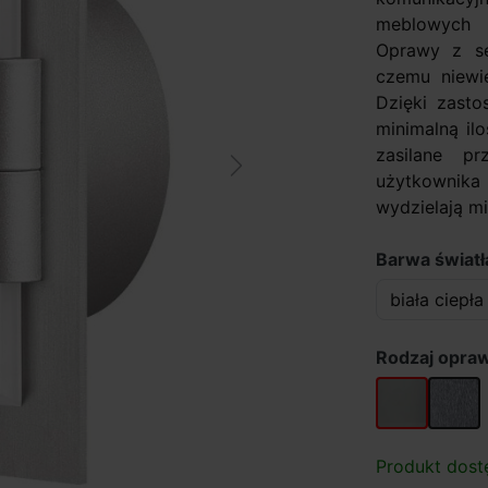
meblowych 
Oprawy z ser
czemu niewi
Dzięki zasto
minimalną il
zasilane pr
Next
użytkownika 
wydzielają min
Barwa światł
Rodzaj opra
Aluminium
Stal sz
Produkt dost