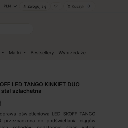
0
Zaloguj się
Koszyk

favorite_border
shopping_cart
D
Marki
Bestsellery
Wyprzedaże
OFF LED TANGO KINKIET DUO
 stal szlachetna
ł
 oprawa oświetleniowa LED SKOFF TANGO
 przeznaczona do podświetlania ciągów
ych, schodów, podstopnic, ścian, witryn