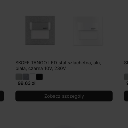
SKOFF TANGO LED stal szlachetna, alu,
S
biała, czarna 10V, 230V
99,63 zł
Zobacz szczegóły