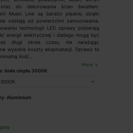
oraz do dekorowania ścian światłem.
ii Music Line są bardzo płaskie, dzięki
ele odstają od powierzchni zamocowania.
sowaniu technologii LED oprawy pobierają
ość energii elektrycznej i dlatego mogą być
zez długi okres czasu, nie narażając
na wysokie koszty eksploatacji. Oprawy te
imalną ilość...
Więcej
expand_more
a: biała ciepła 3000K
wy: Aluminium
lachetna
ępny