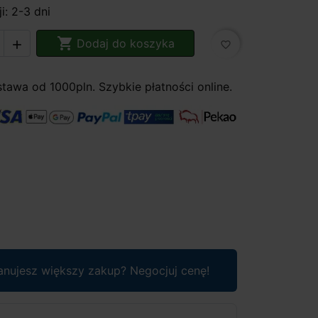
i: 2-3 dni

Dodaj do koszyka

favorite_border
awa od 1000pln. Szybkie płatności online.
anujesz większy zakup? Negocjuj cenę!