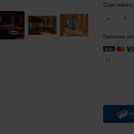
Czas realizacj

Darmowa dost
Pl