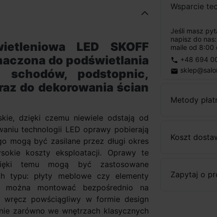
Wsparcie te
Jeśli masz py
napisz do nas
wietleniowa
LED SKOFF
maile od 8:00 
aczona do podświetlania
+48 694 0
phone
sklep@salo
, schodów, podstopnic,
email
raz do dekorowania ścian
Metody płat
kie, dzięki czemu niewiele odstają od
aniu technologii LED oprawy pobierają
Koszt dosta
tego mogą być zasilane przez długi okres
sokie koszty eksploatacji. Oprawy te
 dzięki temu mogą być zastosowane
Zapytaj o p
ch typu: płyty meblowe czy elementy
O można montować bezpośrednio na
, wręcz powściągliwy w formie design
anie zarówno we wnętrzach klasycznych