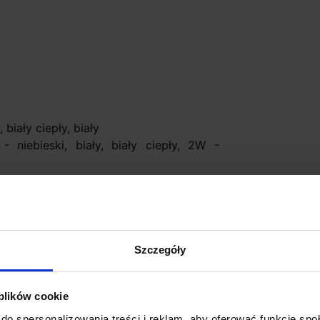
 biały ciepły, biały
 niebieski, biały, biały ciepły, 2W -
rzchni w puszce P70N
Szczegóły
 plików cookie
ZOL16 - dobieramy do mocy opraw
do spersonalizowania treści i reklam, aby oferować funkcje sp