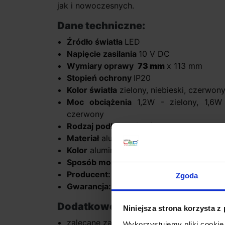
jak i nowoczesnych.
Dane techniczne:
Źródło światła
LED
Napięcie zasilania
10 V DC
Wymiary oprawy
73 mm
x 113 mm
Stopień ochrony
IP20
Kolor światła
zielony, niebieski, czerwony,
Moc obciążenia
1,2W - zielony, 1,6W -
czerwony
Rodzaj podłączenia
równoległy
Materiał
aluminium lub stal szlachetna
Kolor
aluminium lub inox
Sposób montażu
bezpośrednio na powie
Producent:
Skoff
Zgoda
Gwarancja:
24 miesiące
Dodatkowe informacje:
Niniejsza strona korzysta z
zalecane zasilacze ZOL6, ZOL7, ZOL15, 
Wykorzystujemy pliki cookie 