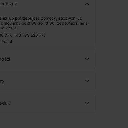
chniczne
tania lub potrzebujesz pomocy, zadzwoń lub
: pracujemy od 8:00 do 18:00, odpowiedzi na e-
do 22:00.
00 777
,
+48 799 220 777
nled.pl
ności
wy
rodukt