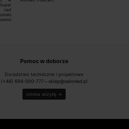
.Super
ponownie.
a nad
stało
pewno
Pomoc w doborze
Doradztwo techniczne i projektowe
(+48) 694-000-777
sklep@salonled.pl
horizontal_rule
Umów wizytę
→