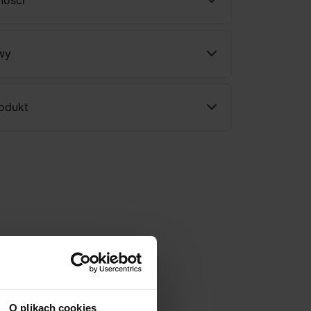
wy
rodukt
O plikach cookies