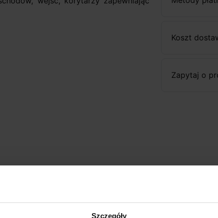
schodów, wejść, korytarzy zapewniając
Koszt dosta
Zapytaj o p
Szczegóły