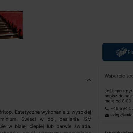
Pl
Wsparcie te
Jeśli masz py
napisz do nas
maile od 8:00 
+48 694 0
phone
itop. Estetyczne wykonanie z wysokiej
sklep@salo
email
minium. Świeci w dół, zasilania 12V
 w białej ciepłej lub barwie światła.
Metody płat