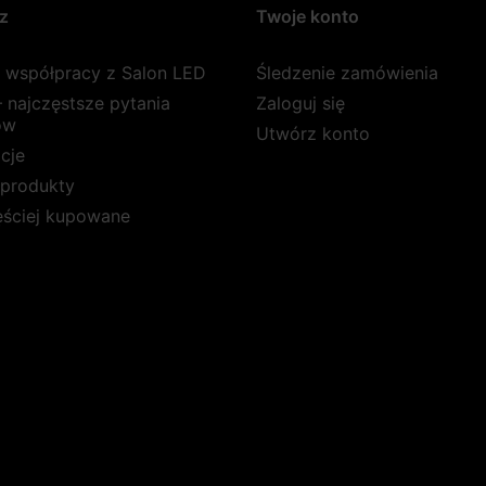
z
Twoje konto
a współpracy z Salon LED
Śledzenie zamówienia
 najczęstsze pytania
Zaloguj się
ów
Utwórz konto
cje
produkty
ęściej kupowane