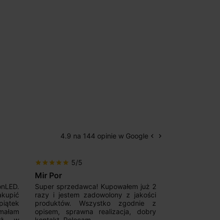
4.9 na 144 opinie w Google
keyboard_arrow_left
keyboard_arrow_right
Poprzedni
Następny
5/5
5/5
star
star
star
star
star
star
star
star
star
star
Mir Por
Patryk123
onLED.
Super sprzedawca! Kupowałem już 2
Szybka real
akupić
razy i jestem zadowolony z jakości
konkurencyjn
iątek
produktów. Wszystko zgodnie z
pomoc w 
ymałam
opisem, sprawna realizacja, dobry
magnetycznyc
już w
kontakt. Polecam.
wyboru. Z p