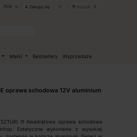
0
Zaloguj się
Koszyk

favorite_border
shopping_cart
D
Marki
Bestsellery
Wyprzedaże
VE oprawa schodowa 12V aluminium
SZTUKI !!! Kwadratowa oprawa schodowa
ritop. Estetyczne wykonanie z wysokiej
lu, dostępna w kolorze aluminium. Świeci w