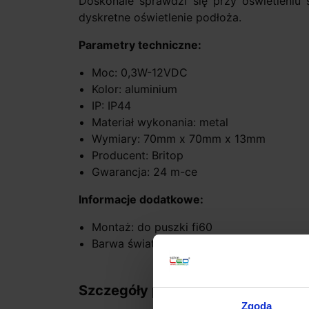
Doskonale sprawdzi się przy oświetleniu 
dyskretne oświetlenie podłoża.
Parametry techniczne:
Moc: 0,3W-12VDC
Kolor: aluminium
IP: IP44
Materiał wykonania: metal
Wymiary: 70mm x 70mm x 13mm
Producent: Britop
Gwarancja: 24 m-ce
Informacje dodatkowe:
Montaż: do puszki fi60
Barwa światła: biała ciepła 3000K
Szczegóły produktu
Zgoda