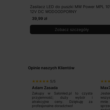
Zasilacz LED do puszki MW Power MPL 1
12V DC WODOODPORNY
39,99 zł
Zobacz szczegóły
Opinie naszych Klientów
5/5
star
star
star
star
star
star
star
sta
Adam Zasada
Max
alny sklep,
Zakupy w Salonled.pl to czysta
Jeste
niam fachową
przyjemność; duży wybór i
wszy
 wyborze
atrakcyjne ceny. Dziękuję za
mnie
Zdecydowanie
profesjonalne doradztwo!
sprz
doświ