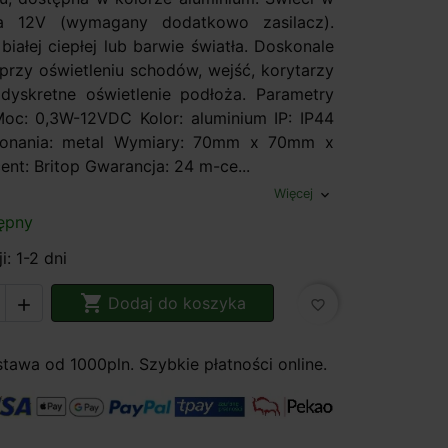
nia 12V (wymagany dodatkowo zasilacz).
iałej ciepłej lub barwie światła. Doskonale
 przy oświetleniu schodów, wejść, korytarzy
dyskretne oświetlenie podłoża. Parametry
Moc: 0,3W-12VDC Kolor: aluminium IP: IP44
konania: metal Wymiary: 70mm x 70mm x
nt: Britop Gwarancja: 24 m-ce...
Więcej
expand_more
ępny
i: 1-2 dni

Dodaj do koszyka

favorite_border
awa od 1000pln. Szybkie płatności online.