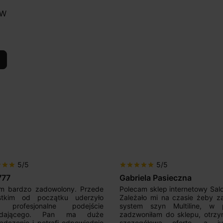
0W
5/5
5/5
r
star
star
star
star
star
star
star
777
Gabriela Pasieczna
m bardzo zadowolony. Przede
Polecam sklep internetowy Sal
stkim od początku uderzyło
Zależało mi na czasie żeby z
 profesjonalne podejście
system szyn Multiline, w p
edającego. Pan ma duże
zadzwoniłam do sklepu, otrz
adczenie i potrafi odpowiednio
szczegółową ofertę, a 