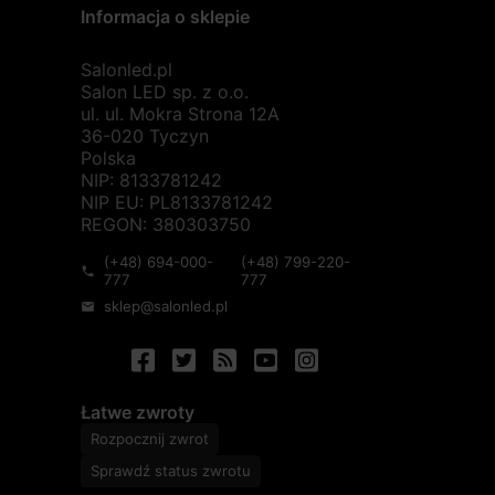
Informacja o sklepie
Salonled.pl
Salon LED sp. z o.o.
ul. ul. Mokra Strona 12A
36-020 Tyczyn
Polska
NIP: 8133781242
NIP EU: PL8133781242
REGON: 380303750
(+48) 694-000-
(+48) 799-220-
phone
777
777
sklep@salonled.pl
mail
Łatwe zwroty
Rozpocznij zwrot
Sprawdź status zwrotu