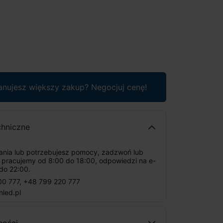
anujesz większy zakup? Negocjuj cenę!
chniczne
tania lub potrzebujesz pomocy, zadzwoń lub
: pracujemy od 8:00 do 18:00, odpowiedzi na e-
do 22:00.
00 777
,
+48 799 220 777
nled.pl
ności