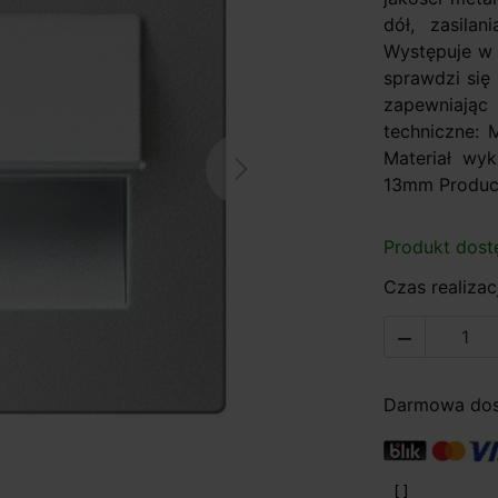
dół, zasila
Występuje w b
sprawdzi się
zapewniając 
techniczne: 
Materiał wy
Next
13mm Produce
Produkt dost
Czas realizacj

Darmowa dost