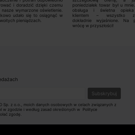
rować i doradzić dzięki czemu
poniedziałek towar był u mnie
nasze wymarzone oświetlenie.
obsługa i świetna opiek
kowo udało się to osiągnąć w
klientem – wszystko zo
woitych pieniądzach.
dokładnie wyjaśnione. Na 
wrócę w przyszłości!
zedażach
D Sp. z o.o., moich danych osobowych w celach związanych z
pl w zgodzie i według zasad określonych w
Polityce
ołać zgodę.