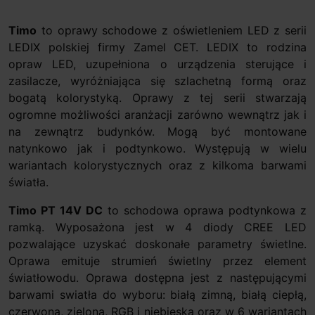
Timo
to oprawy schodowe z oświetleniem LED z serii
LEDIX polskiej firmy Zamel CET. LEDIX to rodzina
opraw LED, uzupełniona o urządzenia sterujące i
zasilacze, wyróżniająca się szlachetną formą oraz
bogatą kolorystyką. Oprawy z tej serii stwarzają
ogromne możliwości aranżacji zarówno wewnątrz jak i
na zewnątrz budynków. Mogą być montowane
natynkowo jak i podtynkowo. Występują w wielu
wariantach kolorystycznych oraz z kilkoma barwami
światła.
Timo PT 14V DC
to schodowa oprawa podtynkowa z
ramką. Wyposażona jest w 4 diody CREE LED
pozwalające uzyskać doskonałe parametry świetlne.
Oprawa emituje strumień świetlny przez element
światłowodu. Oprawa dostępna jest z następującymi
barwami swiatła do wyboru: białą zimną, białą ciepłą,
czerwoną, zieloną, RGB i niebieską oraz w 6 wariantach