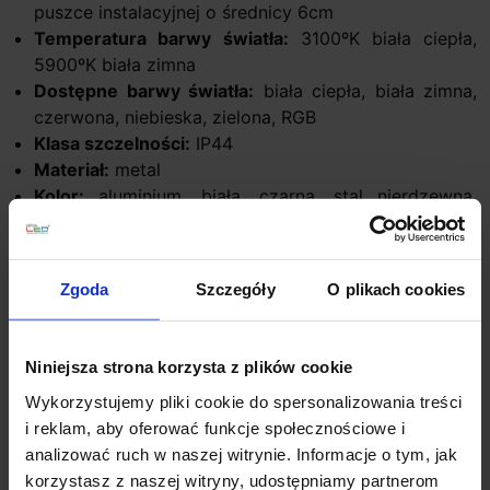
puszce instalacyjnej o średnicy 6cm
Temperatura barwy światła:
3100ºK biała ciepła,
5900ºK biała zimna
Dostępne barwy światła:
biała ciepła, biała zimna,
czerwona, niebieska, zielona, RGB
Klasa szczelności:
IP44
Materiał:
metal
Kolor:
aluminium, biała, czarna, stal nierdzewna,
grafit, stare złoto
Producent:
Zamel CET
Gwarancja:
2 lata
Zgoda
Szczegóły
O plikach cookies
Informacje dodatkowe:
Źródło światła w komplecie
Niniejsza strona korzysta z plików cookie
Oprawa współpracuje z ogniwami fotowoltaicznymi
Wykorzystujemy pliki cookie do spersonalizowania treści
Wbudowany układ stabilizujący prąd diod
i reklam, aby oferować funkcje społecznościowe i
Wersja RGB wymaga zastosowania sterownika i
analizować ruch w naszej witrynie. Informacje o tym, jak
pilota
korzystasz z naszej witryny, udostępniamy partnerom