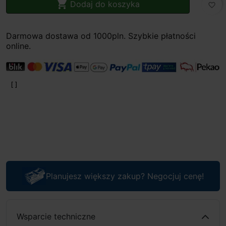

Dodaj do koszyka
favorite_border
Darmowa dostawa od 1000pln. Szybkie płatności
online.
Planujesz większy zakup? Negocjuj cenę!
Wsparcie techniczne