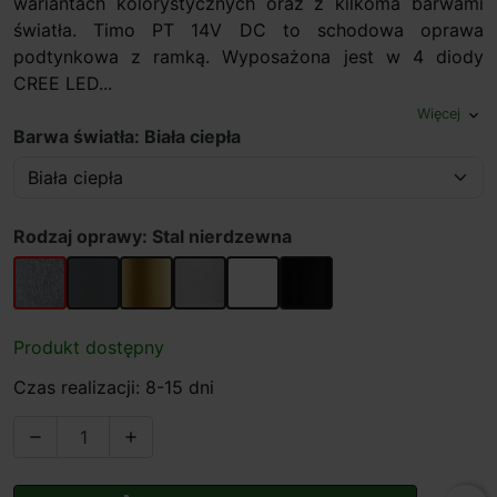
wariantach kolorystycznych oraz z kilkoma barwami
światła. Timo PT 14V DC to schodowa oprawa
podtynkowa z ramką. Wyposażona jest w 4 diody
CREE LED...
Więcej
expand_more
Barwa światła: Biała ciepła
Rodzaj oprawy: Stal nierdzewna
Stal nierdzewna
Grafit
Stare złoto
Aluminium
Biały
Czarny
Produkt dostępny
Czas realizacji: 8-15 dni

