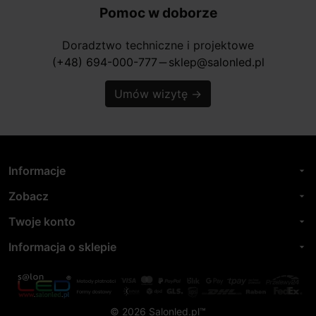
Pomoc w doborze
Doradztwo techniczne i projektowe
(+48) 694-000-777
sklep@salonled.pl
horizontal_rule
Umów wizytę
→
Informacje
arrow_drop_down
Zobacz
arrow_drop_down
Twoje konto
arrow_drop_down
Informacja o sklepie
arrow_drop_down
© 2026 Salonled.pl™