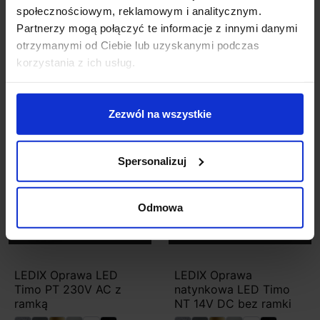
społecznościowym, reklamowym i analitycznym.
Partnerzy mogą połączyć te informacje z innymi danymi
Szczegóły produktu
otrzymanymi od Ciebie lub uzyskanymi podczas
korzystania z ich usług.
Zobacz także
Zezwól na wszystkie
Spersonalizuj
Odmowa
LEDIX Oprawa LED
LEDIX Oprawa
Timo PT 230V AC z
natynkowa LED Timo
ramką
NT 14V DC bez ramki