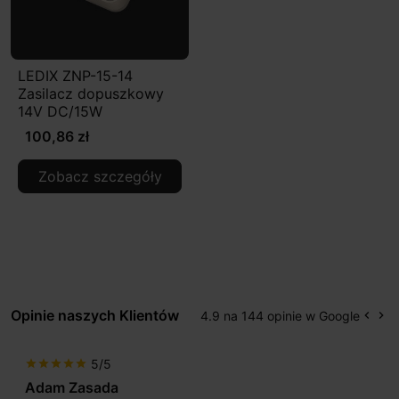
LEDIX ZNP-15-14
Zasilacz dopuszkowy
14V DC/15W
100,86 zł
Zobacz szczegóły
Opinie naszych Klientów
4.9 na 144 opinie w Google
keyboard_arrow_left
keyboard_arrow_right
Popr
Na
5/5
star
star
star
star
star
Adam Zasada