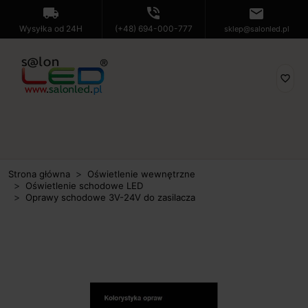
local_shipping
phone_in_talk
mail
Wysyłka od 24H
(+48) 694-000-777
sklep@salonled.pl
favorite_border
Strona główna
Oświetlenie wewnętrzne
Oświetlenie schodowe LED
Oprawy schodowe 3V-24V do zasilacza