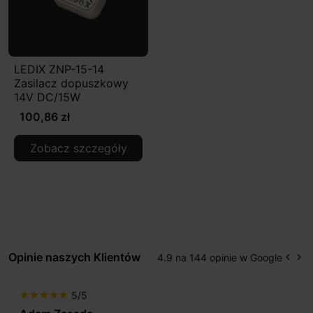
LEDIX ZNP-15-14
Zasilacz dopuszkowy
14V DC/15W
100,86 zł
Zobacz szczegóły
Opinie naszych Klientów
4.9 na 144 opinie w Google
keyboard_arrow_left
keyboard_arrow_right
Popr
Na
5/5
star
star
star
star
star