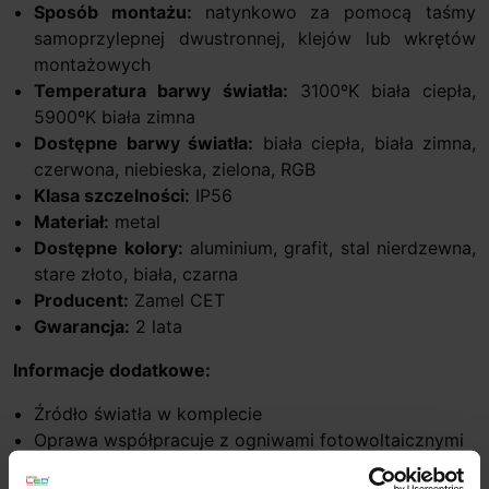
Sposób montażu:
natynkowo za pomocą taśmy
samoprzylepnej dwustronnej, klejów lub wkrętów
montażowych
Temperatura barwy światła:
3100ºK biała ciepła,
5900ºK biała zimna
Dostępne barwy światła:
biała ciepła, biała zimna,
czerwona, niebieska, zielona, RGB
Klasa szczelności:
IP56
Materiał:
metal
Dostępne kolory:
aluminium, grafit, stal nierdzewna,
stare złoto, biała, czarna
Producent:
Zamel CET
Gwarancja:
2 lata
Informacje dodatkowe:
Źródło światła w komplecie
Oprawa współpracuje z ogniwami fotowoltaicznymi
Wbudowany układ stabilizujący prąd diod