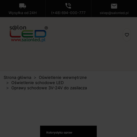
local_shipping
phone_in_talk
mail
Wysyłka od 24H
(+48) 694-000-777
sklep@salonled.pl
favorite_border
Strona główna
Oświetlenie wewnętrzne
Oświetlenie schodowe LED
Oprawy schodowe 3V-24V do zasilacza