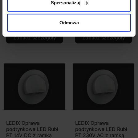
PT 230V AC czujnik z
natynkowa LED Rubi NT
Spersonalizuj
ramką
14V DC z ramką
Odmowa
326,55 zł
121,83 zł
Zobacz szczegóły
Zobacz szczegóły
LEDIX Oprawa
LEDIX Oprawa
podtynkowa LED Rubi
podtynkowa LED Rubi
PT 14V DC z ramką
PT 230V AC z ramką