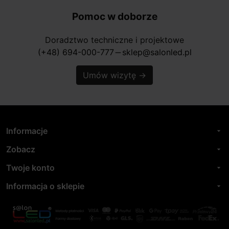
Pomoc w doborze
Doradztwo techniczne i projektowe
(+48) 694-000-777
sklep@salonled.pl
horizontal_rule
Umów wizytę
→
Informacje
arrow_drop_down
Zobacz
arrow_drop_down
Twoje konto
arrow_drop_down
Informacja o sklepie
arrow_drop_down