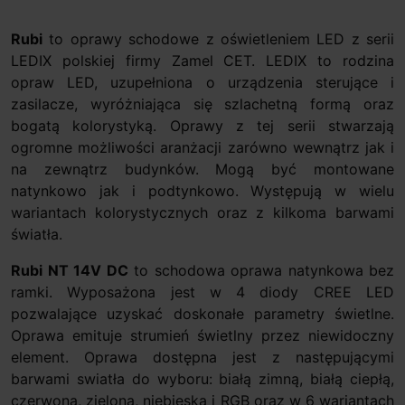
Rubi
to oprawy schodowe z oświetleniem LED z serii
LEDIX polskiej firmy Zamel CET. LEDIX to rodzina
opraw LED, uzupełniona o urządzenia sterujące i
zasilacze, wyróżniająca się szlachetną formą oraz
bogatą kolorystyką. Oprawy z tej serii stwarzają
ogromne możliwości aranżacji zarówno wewnątrz jak i
na zewnątrz budynków. Mogą być montowane
natynkowo jak i podtynkowo. Występują w wielu
wariantach kolorystycznych oraz z kilkoma barwami
światła.
Rubi NT 14V DC
to schodowa oprawa natynkowa bez
ramki. Wyposażona jest w 4 diody CREE LED
pozwalające uzyskać doskonałe parametry świetlne.
Oprawa emituje strumień świetlny przez niewidoczny
element. Oprawa dostępna jest z następującymi
barwami swiatła do wyboru: białą zimną, białą ciepłą,
czerwoną, zieloną, niebieską i RGB oraz w 6 wariantach