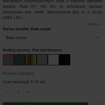
wariantach kolorystycznych oraz z kilkoma barwami
światła. Rubi NT 14V DC to schodowa oprawa
natynkowa bez ramki. Wyposażona jest w 4 diody
CREE LED...
Więcej
expand_more
Barwa światła: Biała ciepła
Rodzaj oprawy: Stal nierdzewna
Stal nierdzewna
Grafit
Stare złoto
Aluminium
Biały
Czarny
Produkt dostępny
Czas realizacji: 8-15 dni

