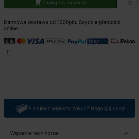

Dodaj do koszyka
favorite_border
Darmowa dostawa od 1000pln. Szybkie płatności
online.
Planujesz większy zakup? Negocjuj cenę!
Wsparcie techniczne