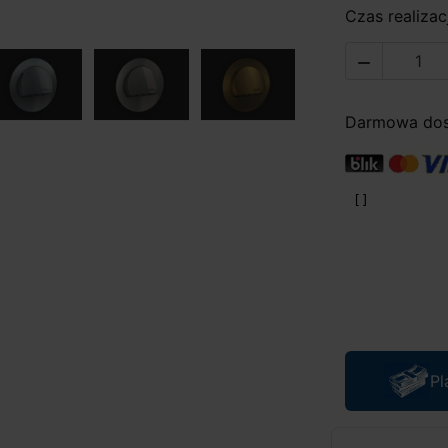
Czas realizacj

Darmowa dost
Pl