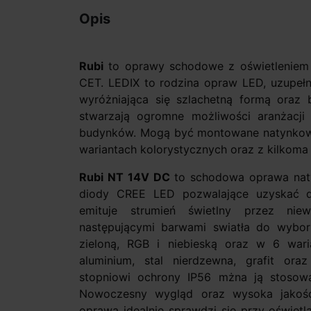
Opis
Rubi
to oprawy schodowe z oświetleniem L
CET. LEDIX to rodzina opraw LED, uzupełni
wyróżniająca się szlachetną formą oraz b
stwarzają ogromne możliwości aranżacji
budynków. Mogą być montowane natynkowo
wariantach kolorystycznych oraz z kilkoma
Rubi NT 14V DC
to schodowa oprawa nat
diody CREE LED pozwalające uzyskać d
emituje strumień świetlny przez nie
następującymi barwami swiatła do wyboru:
zieloną, RGB i niebieską oraz w 6 waria
aluminium, stal nierdzewna, grafit ora
stopniowi ochrony IP56 mżna ją stosow
Nowoczesny wygląd oraz wysoka jakość
oprawa idealnie sprawdzi się przy oświet