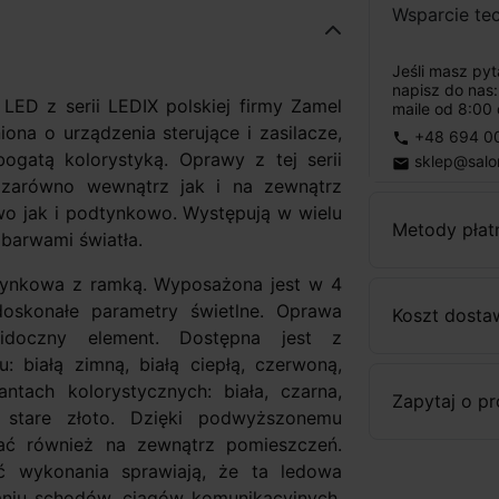
Wsparcie te
Jeśli masz py
napisz do nas
ED z serii LEDIX polskiej firmy Zamel
maile od 8:00 
ona o urządzenia sterujące i zasilacze,
+48 694 0
phone
ogatą kolorystyką. Oprawy z tej serii
sklep@salo
email
 zarówno wewnątrz jak i na zewnątrz
 jak i podtynkowo. Występują w wielu
Metody płat
 barwami światła.
ynkowa z ramką. Wyposażona jest w 4
oskonałe parametry świetlne. Oprawa
Koszt dosta
widoczny element. Dostępna jest z
 białą zimną, białą ciepłą, czerwoną,
ntach kolorystycznych: biała, czarna,
Zapytaj o p
z stare złoto. Dzięki podwyższonemu
ać również na zewnątrz pomieszczeń.
 wykonania sprawiają, że ta ledowa
laniu schodów, ciągów komunikacyjnych,