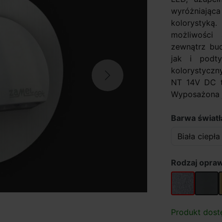
wyróżniają
kolorystyką
możliwości
zewnątrz bu
jak i podt
kolorystyczn
Next
NT 14V DC t
Wyposażona j
Barwa światła
Rodzaj opraw
Stal nierdze
Grafit
Produkt dost