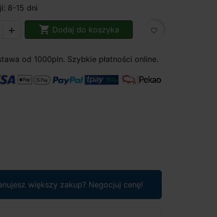
i: 8-15 dni

Dodaj do koszyka

favorite_border
awa od 1000pln. Szybkie płatności online.
anujesz większy zakup? Negocjuj cenę!