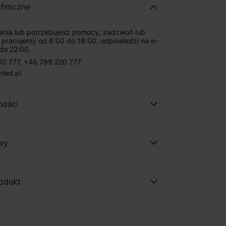
chniczne
tania lub potrzebujesz pomocy, zadzwoń lub
: pracujemy od 8:00 do 18:00, odpowiedzi na e-
do 22:00.
00 777
,
+48 799 220 777
nled.pl
ności
wy
rodukt