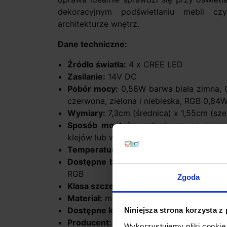
dekoracyjnym podświetlaniu mebli cz
architekturze wnętrz.
Dane techniczne:
Źródło światła:
4 x CREE LED
Zasilanie:
14V DC
Pobór mocy:
0,56W barwa biała zimna, 
czerwona, zielona i niebieska, RGB 0,84
Wymiary:
7,3cm (średnica) x 1,55cm (sz
Sposób montażu:
natynkowo za pomoc
klejów lub wkrętów montażowych
Temperatura barwy światła:
3100ºK biała
Dostępne barwy swiatła:
biała ciepła, b
RGB
Zgoda
Klasa szczelności:
IP56
Materiał:
metal
Dostępne kolory:
biała, czarna, aluminium
Niniejsza strona korzysta z
Producent:
Zamel CET
Wykorzystujemy pliki cookie 