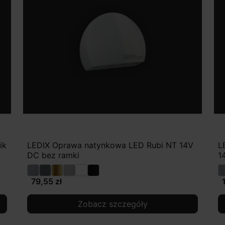
ik
LEDIX Oprawa natynkowa LED Rubi NT 14V
L
DC bez ramki
1
79,55 zł
Zobacz szczegóły