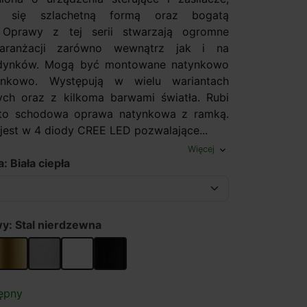
ca się szlachetną formą oraz bogatą
. Oprawy z tej serii stwarzają ogromne
 aranżacji zarówno wewnątrz jak i na
dynków. Mogą być montowane natynkowo
ynkowo. Występują w wielu wariantach
ych oraz z kilkoma barwami światła. Rubi
o schodowa oprawa natynkowa z ramką.
est w 4 diody CREE LED pozwalające...
Więcej
expand_more
: Biała ciepła
y: Stal nierdzewna
wna
Stare złoto
Aluminium
Biały
Czarny
ępny