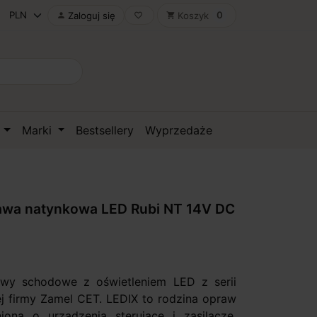
0
Zaloguj się
Koszyk

favorite_border
shopping_cart
D
Marki
Bestsellery
Wyprzedaże
awa natynkowa LED Rubi NT 14V DC
awy schodowe z oświetleniem LED z serii
ej firmy Zamel CET. LEDIX to rodzina opraw
iona o urządzenia sterujące i zasilacze,