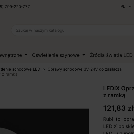
8) 799-220-777
zewnętrzne
Oświetlenie szynowe
Źródła światła LE
tlenie schodowe LED
Oprawy schodowe 3V-24V do zasilacza
 z ramką
LEDIX Opr
z ramką
121,83 zł
Rubi to opr
LEDIX polski
LED, uzupełn