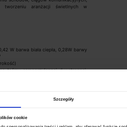
y tworzeniu aranżacji świetlnych w
0,42 W barwa biała ciepła, 0,28W barwy
W
erokość)
ą taśmy samoprzylepnej dwustronnej,
 ciepła, 5900ºK biała zimna
iała zimna, czerwona, niebieska, zielona,
Szczegóły
, grafit, stal nierdzewna, stare złoto
 plików cookie
do spersonalizowania treści i reklam, aby oferować funkcje sp