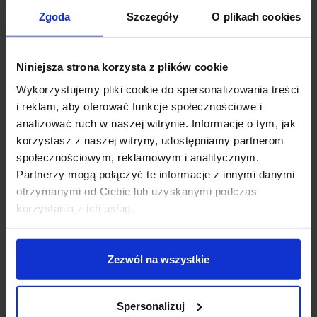
Zgoda
Szczegóły
O plikach cookies
Szczegóły produktu
Niniejsza strona korzysta z plików cookie
Wykorzystujemy pliki cookie do spersonalizowania treści
Zobacz także
i reklam, aby oferować funkcje społecznościowe i
analizować ruch w naszej witrynie. Informacje o tym, jak
Wyprzedaż!
Promocja
korzystasz z naszej witryny, udostępniamy partnerom
społecznościowym, reklamowym i analitycznym.
Partnerzy mogą połączyć te informacje z innymi danymi
otrzymanymi od Ciebie lub uzyskanymi podczas
korzystania z ich usług.
Zezwól na wszystkie
LEDIX Oprawa LED
LEDIX Oprawa LED Navi
natynkowa Navi NT 14V
PT 14V DC czujnik z
DC z ramką
ramką
Spersonalizuj