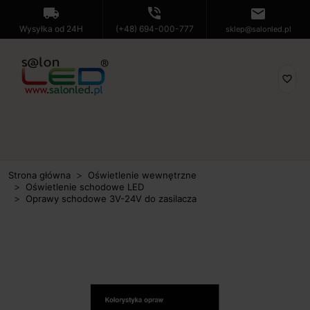
local_shipping
phone_in_talk
mail
Wysyłka od 24H
(+48) 694-000-777
sklep@salonled.pl
favorite_border
Strona główna
Oświetlenie wewnętrzne
Oświetlenie schodowe LED
Oprawy schodowe 3V-24V do zasilacza