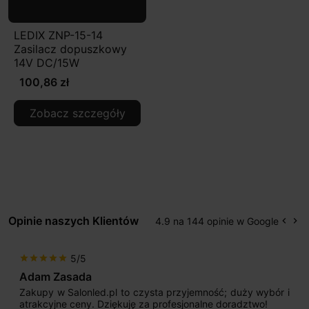
LEDIX ZNP-15-14
Zasilacz dopuszkowy
14V DC/15W
100,86 zł
Zobacz szczegóły
Opinie naszych Klientów
4.9 na 144 opinie w Google
keyboard_arrow_left
keyboard_arrow_right
Popr
Na
5/5
star
star
star
star
star
Adam Zasada
Zakupy w Salonled.pl to czysta przyjemność; duży wybór i
atrakcyjne ceny. Dziękuję za profesjonalne doradztwo!