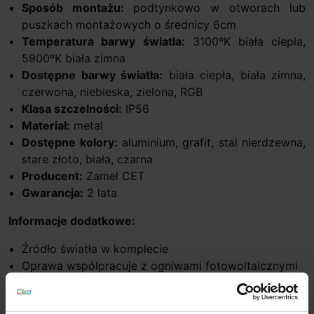
Sposób montażu:
podtynkowo w otworach lub
puszkach montażowych o średnicy 6cm
Temperatura barwy światła:
3100ºK biała ciepła,
5900ºK biała zimna
Dostępne barwy światła:
biała ciepła, biała zimna,
czerwona, niebieska, zielona, RGB
Klasa szczelności:
IP56
Materiał:
metal
Dostępne kolory:
aluminium, grafit, stal nierdzewna,
stare złoto, biała, czarna
Producent:
Zamel CET
Gwarancja:
2 lata
Informacje dodatkowe:
Źródło światła w komplecie
Oprawa współpracuje z ogniwami fotowoltaicznymi
Wbudowany układ stabilizujący prąd diod
Wersja RGB wymaga dodatkowo sterownika i pilota