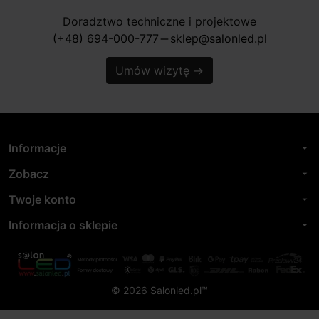
Doradztwo techniczne i projektowe
(+48) 694-000-777
sklep@salonled.pl
horizontal_rule
Umów wizytę
→
Informacje
arrow_drop_down
Zobacz
arrow_drop_down
Twoje konto
arrow_drop_down
Informacja o sklepie
arrow_drop_down
© 2026 Salonled.pl™