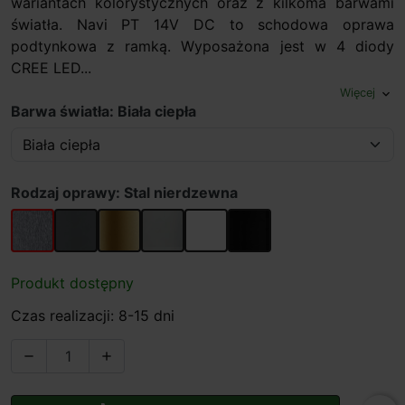
wariantach kolorystycznych oraz z kilkoma barwami
światła. Navi PT 14V DC to schodowa oprawa
podtynkowa z ramką. Wyposażona jest w 4 diody
CREE LED...
Więcej
expand_more
Barwa światła: Biała ciepła
Rodzaj oprawy: Stal nierdzewna
Stal nierdzewna
Grafit
Stare złoto
Aluminium
Biały
Czarny
Produkt dostępny
Czas realizacji: 8-15 dni

