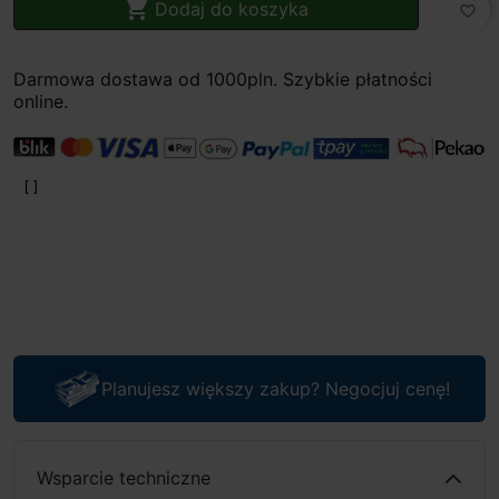

Dodaj do koszyka
favorite_border
Darmowa dostawa od 1000pln. Szybkie płatności
online.
Planujesz większy zakup? Negocjuj cenę!
Wsparcie techniczne