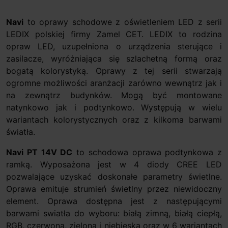
Navi
to oprawy schodowe z oświetleniem LED z serii
LEDIX polskiej firmy Zamel CET. LEDIX to rodzina
opraw LED, uzupełniona o urządzenia sterujące i
zasilacze, wyróżniająca się szlachetną formą oraz
bogatą kolorystyką. Oprawy z tej serii stwarzają
ogromne możliwości aranżacji zarówno wewnątrz jak i
na zewnątrz budynków. Mogą być montowane
natynkowo jak i podtynkowo. Występują w wielu
wariantach kolorystycznych oraz z kilkoma barwami
światła.
Navi PT 14V DC
to schodowa oprawa podtynkowa z
ramką. Wyposażona jest w 4 diody CREE LED
pozwalające uzyskać doskonałe parametry świetlne.
Oprawa emituje strumień świetlny przez niewidoczny
element. Oprawa dostępna jest z następującymi
barwami swiatła do wyboru: białą zimną, białą ciepłą,
RGB, czerwoną, zieloną i niebieską oraz w 6 wariantach