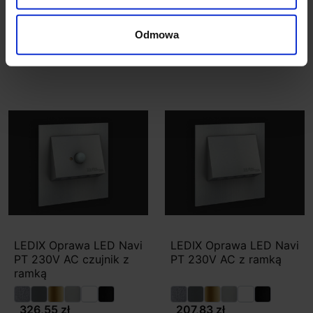
121,83 zł
103,56 zł
286,67 zł
Odmowa
Zobacz szczegóły
Zobacz szczegóły
LEDIX Oprawa LED Navi
LEDIX Oprawa LED Navi
PT 230V AC czujnik z
PT 230V AC z ramką
ramką
326,55 zł
207,83 zł