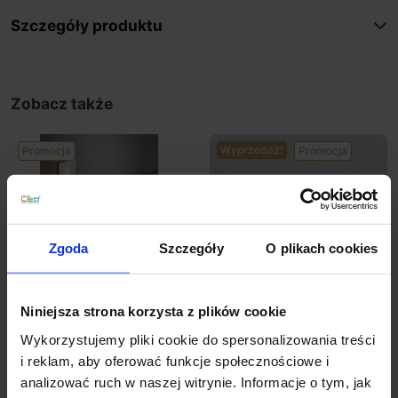
Szczegóły produktu
Zobacz także
Wyprzedaż!
Promocja
Promocja
Zgoda
Szczegóły
O plikach cookies
Niniejsza strona korzysta z plików cookie
ELKIM LESEL 001
ELKIM LESEL 002
Wykorzystujemy pliki cookie do spersonalizowania treści
schodowa LED 1W alu,
schodowa LED 1W alu,
i reklam, aby oferować funkcje społecznościowe i
biała, czarna
biała, czarna 48mm
analizować ruch w naszej witrynie. Informacje o tym, jak