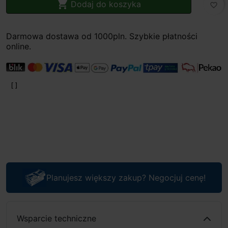

Dodaj do koszyka
favorite_border
Darmowa dostawa od 1000pln. Szybkie płatności
online.
Planujesz większy zakup? Negocjuj cenę!
Wsparcie techniczne