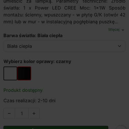
umieścić za lampką. Parametry techniczne: Źródło
światła: 1 x Power LED CREE Moc: 1x1W Sposób
montażu: ścienny, wpuszczany - w płytę G/K (otwór 42
mm) lub w mur - w instalacyjną pogłębianą puszkę...
Więcej
expand_more
Barwa światła: Biała ciepła
Wybierz kolor oprawy: czarny
biały
czarny
Produkt dostępny
Czas realizacji: 2-10 dni

