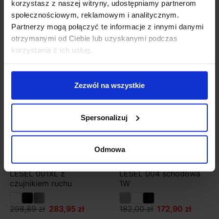
korzystasz z naszej witryny, udostępniamy partnerom
198,03 zł
188,13 zł
222,63 zł
178,10 zł
społecznościowym, reklamowym i analitycznym.
Partnerzy mogą połączyć te informacje z innymi danymi
Zobacz szczegóły
Zobacz szczegóły
otrzymanymi od Ciebie lub uzyskanymi podczas
korzystania z ich usług.
Promocja
Promocja
Zezwól na wszystkie
Spersonalizuj
Odmowa
Lampa LED ELKIM
Lampa LED ELKIM
LESEL 001XL z
LESEL 004 schodowa
czujnikiem ruchu
1W
298,89 zł
283,95 zł
182,00 zł
172,90 zł