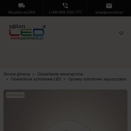
local_shipping
phone_in_talk
mail
Wysyłka od 24H
(+48) 694-000-777
sklep@salonled.pl
favorite_border
Strona główna
Oświetlenie wewnętrzne
Oświetlenie schodowe LED
Oprawy schodowe wpuszczane
Promocja