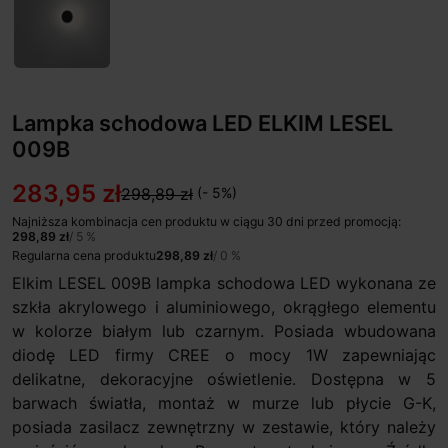
Lampka schodowa LED ELKIM LESEL
009B
283,95 zł
298,89 zł
(- 5%)
Najniższa kombinacja cen produktu w ciągu 30 dni przed promocją:
298,89 zł
/ 5 %
Regularna cena produktu
298,89 zł
/ 0 %
Elkim LESEL 009B lampka schodowa LED wykonana ze
szkła akrylowego i aluminiowego, okrągłego elementu
w kolorze białym lub czarnym. Posiada wbudowana
diodę LED firmy CREE o mocy 1W zapewniając
delikatne, dekoracyjne oświetlenie. Dostępna w 5
barwach światła, montaż w murze lub płycie G-K,
posiada zasilacz zewnętrzny w zestawie, który należy