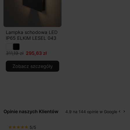
Lampka schodowa LED
IP65 ELKIM LESEL 043
311,19 zł
295,63 zł
Zobacz szczegóły
Opinie naszych Klientów
4.9 na 144 opinie w Google
keyboard_arrow_left
keyboard_arrow_right
Popr
Na
5/5
star
star
star
star
star