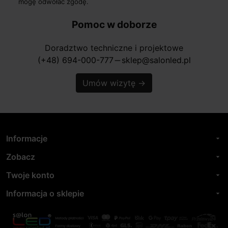
mogę odwołać zgodę.
Pomoc w doborze
Doradztwo techniczne i projektowe
(+48) 694-000-777
sklep@salonled.pl
horizontal_rule
Umów wizytę
→
Informacje
arrow_drop_down
Zobacz
arrow_drop_down
Twoje konto
arrow_drop_down
Informacja o sklepie
arrow_drop_down