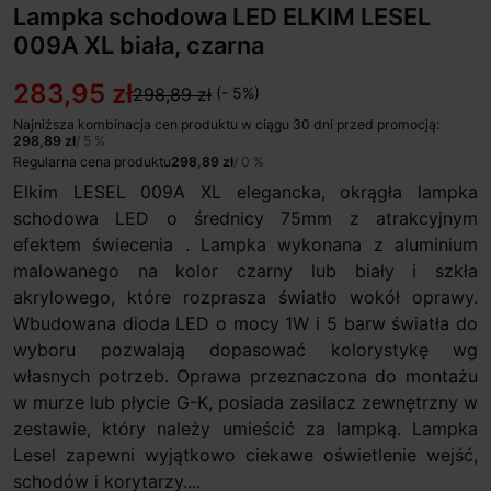
Lampka schodowa LED ELKIM LESEL
009A XL biała, czarna
283,95 zł
298,89 zł
(- 5%)
Najniższa kombinacja cen produktu w ciągu 30 dni przed promocją:
298,89 zł
/ 5 %
Regularna cena produktu
298,89 zł
/ 0 %
Elkim LESEL 009A XL elegancka, okrągła lampka
schodowa LED o średnicy 75mm z atrakcyjnym
efektem świecenia . Lampka wykonana z aluminium
malowanego na kolor czarny lub biały i szkła
akrylowego, które rozprasza światło wokół oprawy.
Wbudowana dioda LED o mocy 1W i 5 barw światła do
wyboru pozwalają dopasować kolorystykę wg
własnych potrzeb. Oprawa przeznaczona do montażu
w murze lub płycie G-K, posiada zasilacz zewnętrzny w
zestawie, który należy umieścić za lampką. Lampka
Lesel zapewni wyjątkowo ciekawe oświetlenie wejść,
schodów i korytarzy....