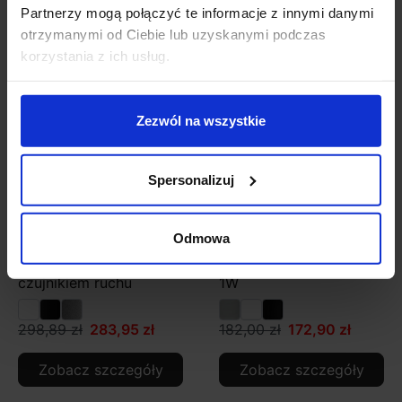
Partnerzy mogą połączyć te informacje z innymi danymi
otrzymanymi od Ciebie lub uzyskanymi podczas
korzystania z ich usług.
Promocja
Promocja
Zezwól na wszystkie
Spersonalizuj
Odmowa
Lampa LED ELKIM
Lampa LED ELKIM
LESEL 001XL z
LESEL 004 schodowa
czujnikiem ruchu
1W
298,89 zł
283,95 zł
182,00 zł
172,90 zł
Zobacz szczegóły
Zobacz szczegóły