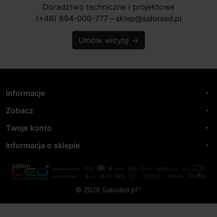
Doradztwo techniczne i projektowe
(+48) 694-000-777
sklep@salonled.pl
horizontal_rule
Umów wizytę
→
Informacje
arrow_drop_down
Zobacz
arrow_drop_down
Twoje konto
arrow_drop_down
Informacja o sklepie
arrow_drop_down
© 2026 Salonled.pl™