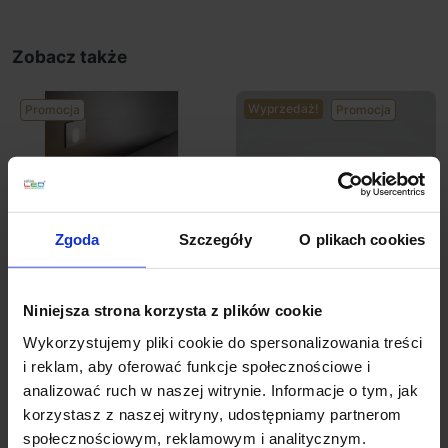
Zobacz także
Wyprzedaż!
Promocja
Promocja
Zgoda
Szczegóły
O plikach cookies
ELKIM LESEL 001
ELKIM LESEL 002
Niniejsza strona korzysta z plików cookie
schodowa LED 1W alu,
schodowa LED 1W alu,
Wykorzystujemy pliki cookie do spersonalizowania treści
biała, czarna
biała, czarna 48mm
i reklam, aby oferować funkcje społecznościowe i
analizować ruch w naszej witrynie. Informacje o tym, jak
198,03 zł
188,13 zł
222,63 zł
178,10 zł
korzystasz z naszej witryny, udostępniamy partnerom
społecznościowym, reklamowym i analitycznym.
Zobacz szczegóły
Zobacz szczegóły