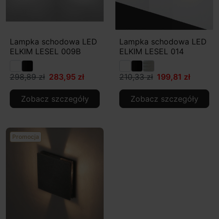
Lampka schodowa LED
Lampka schodowa LED
ELKIM LESEL 009B
ELKIM LESEL 014
298,89 zł
283,95 zł
210,33 zł
199,81 zł
Zobacz szczegóły
Zobacz szczegóły
Promocja