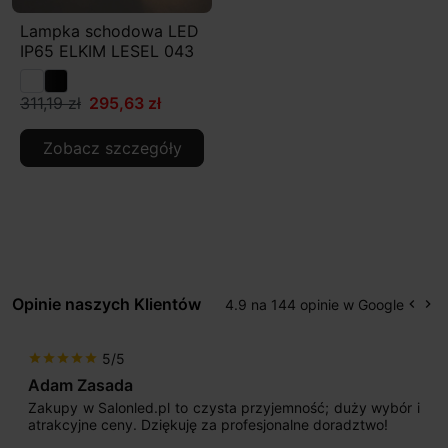
Lampka schodowa LED
IP65 ELKIM LESEL 043
311,19 zł
295,63 zł
Zobacz szczegóły
Opinie naszych Klientów
4.9 na 144 opinie w Google
keyboard_arrow_left
keyboard_arrow_right
Popr
Na
5/5
star
star
star
star
star
Adam Zasada
Zakupy w Salonled.pl to czysta przyjemność; duży wybór i
atrakcyjne ceny. Dziękuję za profesjonalne doradztwo!