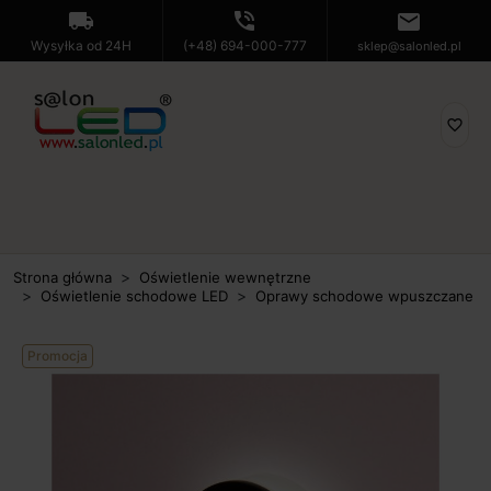
local_shipping
phone_in_talk
mail
Wysyłka od 24H
(+48) 694-000-777
sklep@salonled.pl
favorite_border
Strona główna
Oświetlenie wewnętrzne
Oświetlenie schodowe LED
Oprawy schodowe wpuszczane
Promocja