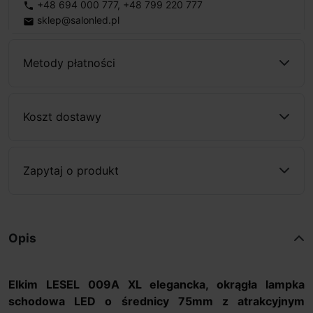
+48 694 000 777
,
+48 799 220 777
phone
sklep@salonled.pl
email
Metody płatności
Koszt dostawy
Zapytaj o produkt
Opis
Elkim LESEL 009A XL elegancka, okrągła lampka
schodowa LED o średnicy 75mm z atrakcyjnym