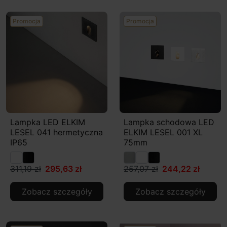
Promocja
Promocja
Lampka LED ELKIM
Lampka schodowa LED
LESEL 041 hermetyczna
ELKIM LESEL 001 XL
IP65
75mm
311,19 zł
295,63 zł
257,07 zł
244,22 zł
Zobacz szczegóły
Zobacz szczegóły