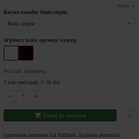
Więcej
expand_more
Barwa światła: Biała ciepła
Wybierz kolor oprawy: czarny
biały
czarny
Produkt dostępny
Czas realizacji: 2-10 dni



Dodaj do koszyka
favorite_border
Darmowa dostawa od 1000pln. Szybkie płatności