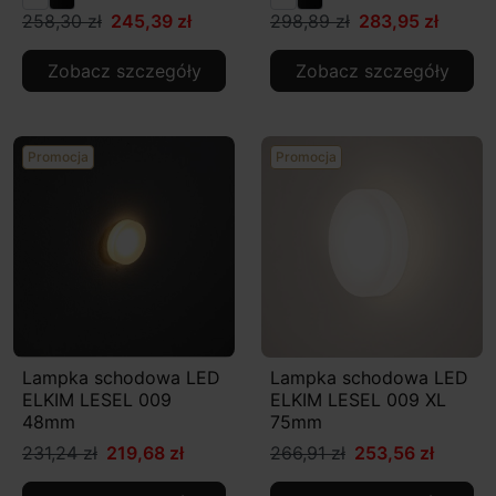
258,30 zł
245,39 zł
298,89 zł
283,95 zł
Zobacz szczegóły
Zobacz szczegóły
Promocja
Promocja
Lampka schodowa LED
Lampka schodowa LED
ELKIM LESEL 009
ELKIM LESEL 009 XL
48mm
75mm
231,24 zł
219,68 zł
266,91 zł
253,56 zł