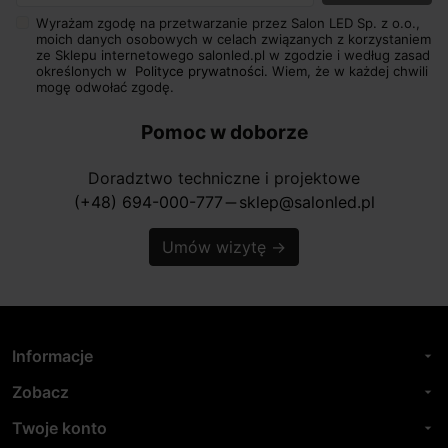
Wyrażam zgodę na przetwarzanie przez Salon LED Sp. z o.o.,
moich danych osobowych w celach związanych z korzystaniem
ze Sklepu internetowego salonled.pl w zgodzie i według zasad
określonych w
Polityce prywatności.
Wiem, że w każdej chwili
mogę odwołać zgodę.
Pomoc w doborze
Doradztwo techniczne i projektowe
(+48) 694-000-777
sklep@salonled.pl
horizontal_rule
Umów wizytę
→
Informacje
arrow_drop_down
Zobacz
arrow_drop_down
Twoje konto
arrow_drop_down