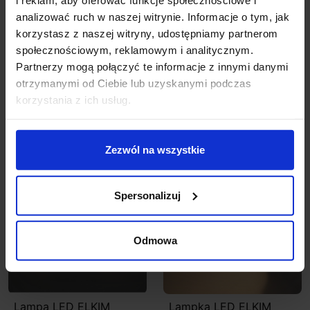
analizować ruch w naszej witrynie. Informacje o tym, jak
ELKIM LESEL 002
Lampa LED ELKIM
schodowa LED 1W alu,
LESEL 001XL z
korzystasz z naszej witryny, udostępniamy partnerom
biała, czarna 48mm
czujnikiem ruchu
społecznościowym, reklamowym i analitycznym.
Partnerzy mogą połączyć te informacje z innymi danymi
222,63 zł
178,10 zł
298,89 zł
283,95 zł
otrzymanymi od Ciebie lub uzyskanymi podczas
korzystania z ich usług.
Zobacz szczegóły
Zobacz szczegóły
Zezwól na wszystkie
Promocja
Promocja
Spersonalizuj
Odmowa
Lampa LED ELKIM
Lampka LED ELKIM