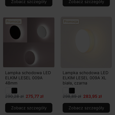
Zobacz szczegóły
Zobacz szczegóły
Promocja
Promocja
Lampka schodowa LED
Lampka schodowa LED
ELKIM LESEL 009A
ELKIM LESEL 009A XL
48mm
biała, czarna
290,28 zł
275,77 zł
298,89 zł
283,95 zł
Zobacz szczegóły
Zobacz szczegóły