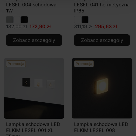
LESEL 004 schodowa
LESEL 041 hermetyczna
1W
IP65
182,00 zł
172,90 zł
311,19 zł
295,63 zł
Zobacz szczegóły
Zobacz szczegóły
Promocja
Promocja
Lampka schodowa LED
Lampka schodowa LED
ELKIM LESEL 001 XL
ELKIM LESEL 008