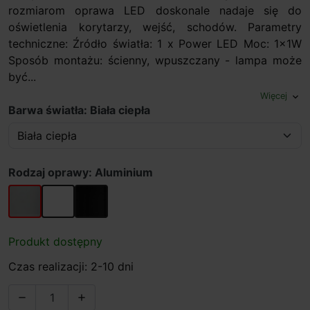
rozmiarom oprawa LED doskonale nadaje się do
oświetlenia korytarzy, wejść, schodów. Parametry
techniczne: Źródło światła: 1 x Power LED Moc: 1x1W
Sposób montażu: ścienny, wpuszczany - lampa może
być...
Więcej
expand_more
Barwa światła: Biała ciepła
Rodzaj oprawy: Aluminium
Aluminium
Biały
Czarny
Produkt dostępny
Czas realizacji: 2-10 dni

