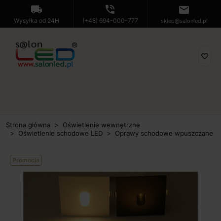
local_shipping
phone_in_talk
mail
Wysyłka od 24H
(+48) 694-000-777
sklep@salonled.pl
favorite_border
Strona główna
Oświetlenie wewnętrzne
Oświetlenie schodowe LED
Oprawy schodowe wpuszczane
Promocja