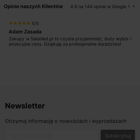
Opinie naszych Klientów
4.9 na 144 opinie w Google
keyboard_arrow_left
keyboard_arrow_right
Popr
Na
5/5
star
star
star
star
star
Max777
pl to czysta przyjemność; duży wybór i
Jestem bardzo zad
iękuję za profesjonalne doradztwo!
początku uderzyło 
sprzedającego. Pan 
odpowiednio pokiero
nasze wymarzone ośw
osiągnąć w przyzwoity
Newsletter
Otrzymuj informację o nowościach i wyprzedażach
Twój adres e-mail