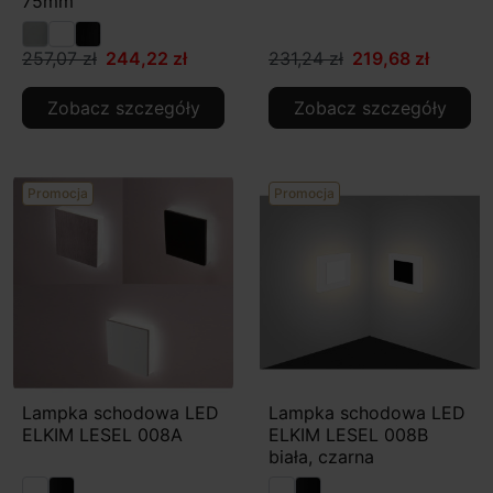
75mm
257,07 zł
244,22 zł
231,24 zł
219,68 zł
Zobacz szczegóły
Zobacz szczegóły
Promocja
Promocja
Lampka schodowa LED
Lampka schodowa LED
ELKIM LESEL 008A
ELKIM LESEL 008B
biała, czarna