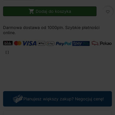

Dodaj do koszyka
favorite_border
Darmowa dostawa od 1000pln. Szybkie płatności
online.
Planujesz większy zakup? Negocjuj cenę!