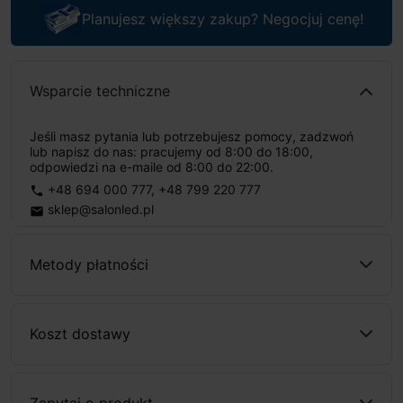
Planujesz większy zakup? Negocjuj cenę!
Wsparcie techniczne
Jeśli masz pytania lub potrzebujesz pomocy, zadzwoń
lub napisz do nas: pracujemy od 8:00 do 18:00,
odpowiedzi na e-maile od 8:00 do 22:00.
+48 694 000 777
,
+48 799 220 777
phone
sklep@salonled.pl
email
Metody płatności
Koszt dostawy
Zapytaj o produkt