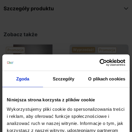
Szczegóły produktu
Zobacz także
Wyprzedaż!
Promocja
Promocja
Zgoda
Szczegóły
O plikach cookies
Niniejsza strona korzysta z plików cookie
ELKIM LESEL 001
ELKIM LESEL 002
Wykorzystujemy pliki cookie do spersonalizowania treści
schodowa LED 1W alu,
schodowa LED 1W alu,
i reklam, aby oferować funkcje społecznościowe i
biała, czarna
biała, czarna 48mm
analizować ruch w naszej witrynie. Informacje o tym, jak
korzystasz z naszej witryny, udostępniamy partnerom