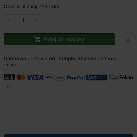
Czas realizacji: 2-10 dni



Dodaj do koszyka
favorite_border
Darmowa dostawa od 1000pln. Szybkie płatności
online.