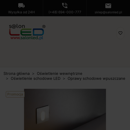
local_shipping
phone_in_talk
mail
Wysyłka od 24H
(+48) 694-000-777
sklep@salonled.pl
favorite_border
Strona główna
Oświetlenie wewnętrzne
Oświetlenie schodowe LED
Oprawy schodowe wpuszczane
Promocja