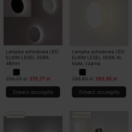
Lampka schodowa LED
Lampka schodowa LED
ELKIM LESEL 009A
ELKIM LESEL 009A XL
48mm
biała, czarna
290,28 zł
275,77 zł
298,89 zł
283,95 zł
Zobacz szczegóły
Zobacz szczegóły
Promocja
Promocja