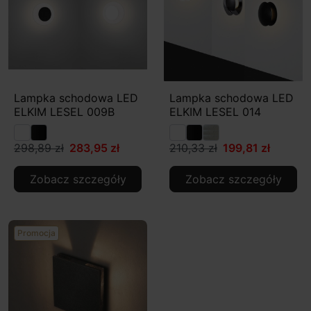
Lampka schodowa LED
Lampka schodowa LED
ELKIM LESEL 009B
ELKIM LESEL 014
298,89 zł
283,95 zł
210,33 zł
199,81 zł
Zobacz szczegóły
Zobacz szczegóły
Promocja