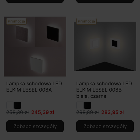
Promocja
Promocja
Lampka schodowa LED
Lampka schodowa LED
ELKIM LESEL 008A
ELKIM LESEL 008B
biała, czarna
258,30 zł
245,39 zł
298,89 zł
283,95 zł
Zobacz szczegóły
Zobacz szczegóły