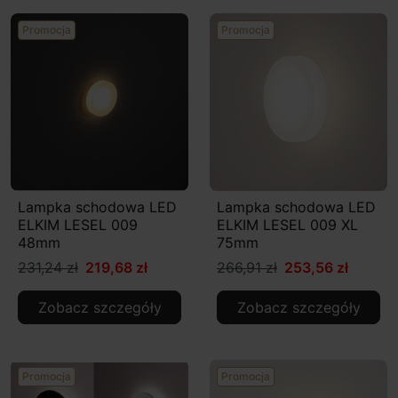
Promocja
Promocja
Lampka schodowa LED
Lampka schodowa LED
ELKIM LESEL 009
ELKIM LESEL 009 XL
48mm
75mm
231,24 zł
219,68 zł
266,91 zł
253,56 zł
Zobacz szczegóły
Zobacz szczegóły
Promocja
Promocja