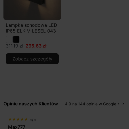
Lampka schodowa LED
IP65 ELKIM LESEL 043
311,19 zł
295,63 zł
Zobacz szczegóły
Opinie naszych Klientów
4.9 na 144 opinie w Google
keyboard_arrow_left
keyboard_arrow_right
Popr
Na
5/5
star
star
star
star
star
Max777