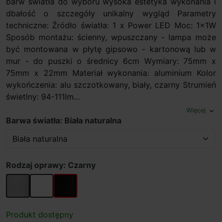
barw światła do wyboru wysoka estetyka wykonania i
dbałość o szczegóły unikalny wygląd Parametry
techniczne: Źródło światła: 1 x Power LED Moc: 1x1W
Sposób montażu: ścienny, wpuszczany - lampa może
być montowana w płytę gipsowo - kartonową lub w
mur - do puszki o średnicy 6cm Wymiary: 75mm x
75mm x 22mm Materiał wykonania: aluminium Kolor
wykończenia: alu szczotkowany, biały, czarny Strumień
świetlny: 94-111lm...
Więcej
expand_more
Barwa światła: Biała naturalna
Rodzaj oprawy: Czarny
Aluminium
Biały
Czarny
Produkt dostępny