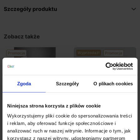
Szczegóły produktu
Zobacz także
Wyprzedaż!
Promocja
Promocja
Zgoda
Szczegóły
O plikach cookies
Niniejsza strona korzysta z plików cookie
ELKIM LESEL 001
ELKIM LESEL 002
Wykorzystujemy pliki cookie do spersonalizowania treści
schodowa LED 1W alu,
schodowa LED 1W alu,
i reklam, aby oferować funkcje społecznościowe i
biała, czarna
biała, czarna 48mm
analizować ruch w naszej witrynie. Informacje o tym, jak
korzystasz z naszej witryny, udostępniamy partnerom