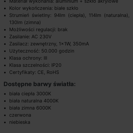
Materiał wykonania: aluminium + szkło akrylowe
Kolor wykończenia: białe szkło
Strumień świetlny: 94lm (ciepła), 114lm (naturalna),
130lm (zimna)
Możliwości regulacji: brak
Zasilanie: AC 230V
Zasilacz: zewnętrzny, 1x1W, 350mA
Użyteczność: 50.000 godzin
Klasa ochrony: III
Klasa szczelności: IP20
Certyfikaty: CE, RoHS
Dostępne barwy światła:
biała ciepła 3000K
biała naturalna 4000K
biała zimna 6000K
czerwona
niebieska