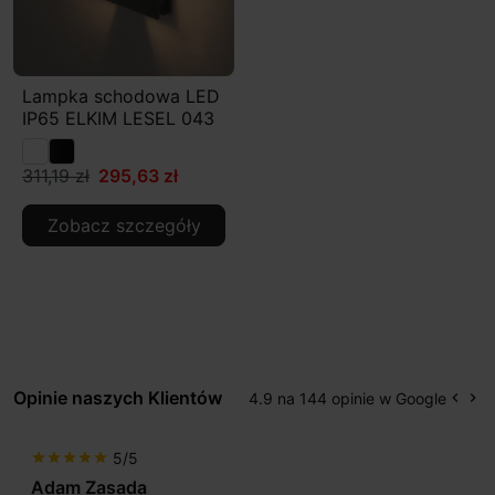
Lampka schodowa LED
IP65 ELKIM LESEL 043
311,19 zł
295,63 zł
Zobacz szczegóły
Opinie naszych Klientów
4.9 na 144 opinie w Google
keyboard_arrow_left
keyboard_arrow_right
Popr
Na
5/5
star
star
star
star
star
Max777