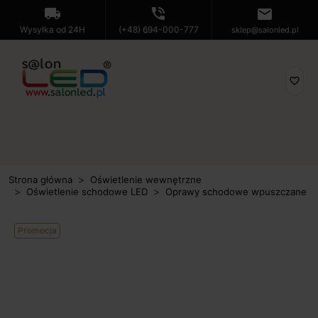
local_shipping
phone_in_talk
mail
Wysyłka od 24H
(+48) 694-000-777
sklep@salonled.pl
favorite_border
Strona główna
Oświetlenie wewnętrzne
Oświetlenie schodowe LED
Oprawy schodowe wpuszczane
Promocja