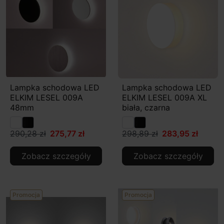
Lampka schodowa LED
Lampka schodowa LED
ELKIM LESEL 009A
ELKIM LESEL 009A XL
48mm
biała, czarna
290,28 zł
275,77 zł
298,89 zł
283,95 zł
Zobacz szczegóły
Zobacz szczegóły
Promocja
Promocja