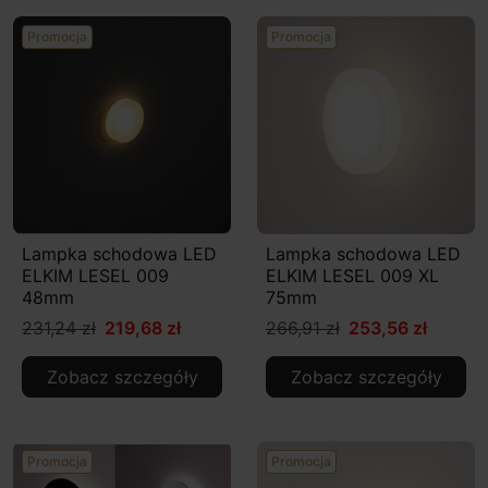
Promocja
Promocja
Lampka schodowa LED
Lampka schodowa LED
ELKIM LESEL 009
ELKIM LESEL 009 XL
48mm
75mm
231,24 zł
219,68 zł
266,91 zł
253,56 zł
Zobacz szczegóły
Zobacz szczegóły
Promocja
Promocja