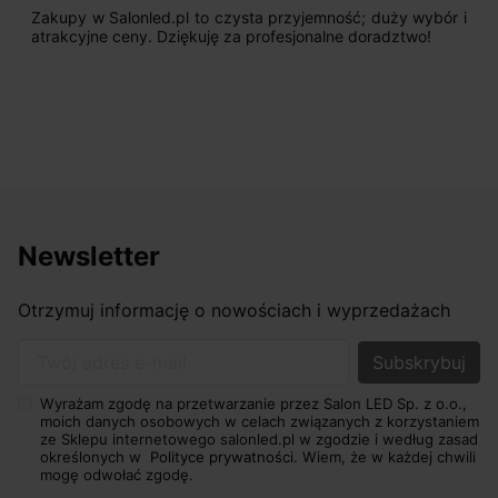
Jestem bardzo zadowolony. Przede wszystkim od
początku uderzyło mnie profesjonalne podejście
sprzedającego. Pan ma duże doświadczenie i potrafi
odpowiednio pokierować i doradzić dzięki czemu mamy
nasze wymarzone oświetlenie. Dodatkowo udało się to
osiągnąć w przyzwoitych pieniądzach.
Newsletter
Otrzymuj informację o nowościach i wyprzedażach
Twój adres e-mail
Wyrażam zgodę na przetwarzanie przez Salon LED Sp. z o.o.,
moich danych osobowych w celach związanych z korzystaniem
ze Sklepu internetowego salonled.pl w zgodzie i według zasad
określonych w
Polityce prywatności.
Wiem, że w każdej chwili
mogę odwołać zgodę.