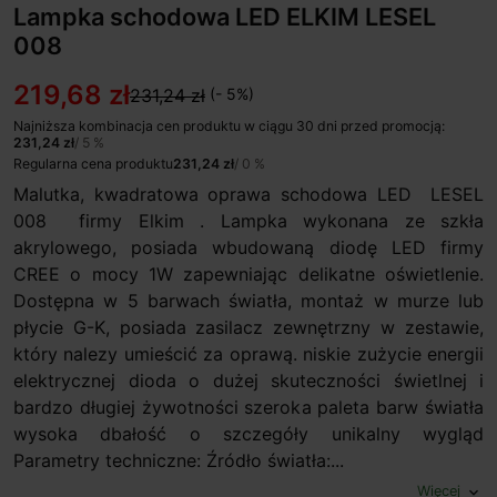
Lampka schodowa LED ELKIM LESEL
008
219,68 zł
231,24 zł
(- 5%)
Najniższa kombinacja cen produktu w ciągu 30 dni przed promocją:
231,24 zł
/ 5 %
Regularna cena produktu
231,24 zł
/ 0 %
Malutka, kwadratowa oprawa schodowa LED LESEL
008 firmy Elkim . Lampka wykonana ze szkła
akrylowego, posiada wbudowaną diodę LED firmy
CREE o mocy 1W zapewniając delikatne oświetlenie.
Dostępna w 5 barwach światła, montaż w murze lub
płycie G-K, posiada zasilacz zewnętrzny w zestawie,
który nalezy umieścić za oprawą. niskie zużycie energii
elektrycznej dioda o dużej skuteczności świetlnej i
bardzo długiej żywotności szeroka paleta barw światła
wysoka dbałość o szczegóły unikalny wygląd
Parametry techniczne: Źródło światła:...
Więcej
expand_more