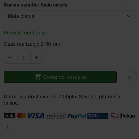
Barwa światła: Biała ciepła
Produkt dostępny
Czas realizacji: 2-10 dni



Dodaj do koszyka
favorite_border
Darmowa dostawa od 1000pln. Szybkie płatności
online.