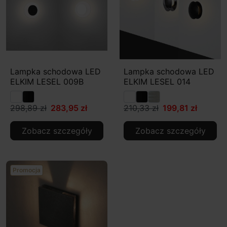
Lampka schodowa LED
Lampka schodowa LED
ELKIM LESEL 009B
ELKIM LESEL 014
298,89 zł
283,95 zł
210,33 zł
199,81 zł
Zobacz szczegóły
Zobacz szczegóły
Promocja