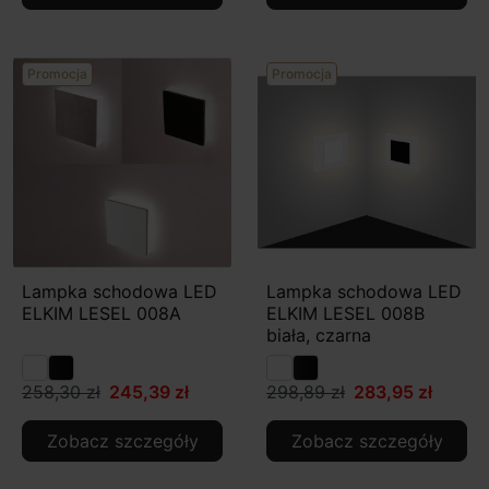
Promocja
Promocja
Lampka schodowa LED
Lampka schodowa LED
ELKIM LESEL 008A
ELKIM LESEL 008B
biała, czarna
258,30 zł
245,39 zł
298,89 zł
283,95 zł
Zobacz szczegóły
Zobacz szczegóły