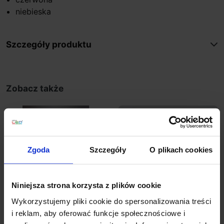
niebieska
Szczegóły produktu
Zobacz także
Wyprzedaż!
Promocja
Promocja
Zgoda
Szczegóły
O plikach cookies
Niniejsza strona korzysta z plików cookie
Wykorzystujemy pliki cookie do spersonalizowania treści
i reklam, aby oferować funkcje społecznościowe i
ELKIM LESEL 001
ELKIM LESEL 002