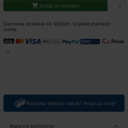

Dodaj do koszyka
favorite_border
Darmowa dostawa od 1000pln. Szybkie płatności
online.
Planujesz większy zakup? Negocjuj cenę!
Wsparcie techniczne