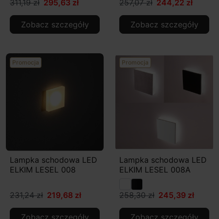
311,19 zł
295,63 zł
257,07 zł
244,22 zł
Zobacz szczegóły
Zobacz szczegóły
Promocja
Promocja
Lampka schodowa LED
Lampka schodowa LED
ELKIM LESEL 008
ELKIM LESEL 008A
231,24 zł
219,68 zł
258,30 zł
245,39 zł
Zobacz szczegóły
Zobacz szczegóły