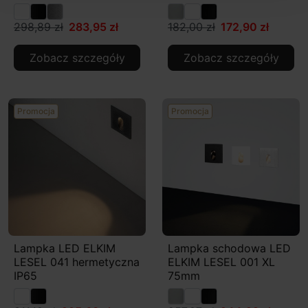
298,89 zł
283,95 zł
182,00 zł
172,90 zł
Zobacz szczegóły
Zobacz szczegóły
Promocja
Promocja
Lampka LED ELKIM
Lampka schodowa LED
LESEL 041 hermetyczna
ELKIM LESEL 001 XL
IP65
75mm