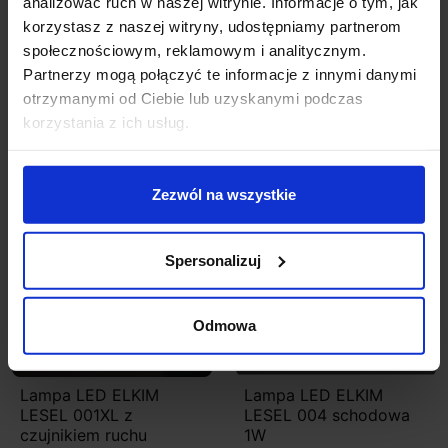
schodowa LED 1W alu,
schodowa LED 1W alu,
analizować ruch w naszej witrynie. Informacje o tym, jak
biała, czarna
biała, czarna 48mm
korzystasz z naszej witryny, udostępniamy partnerom
społecznościowym, reklamowym i analitycznym.
198,03 zł
188,13 zł
222,63 zł
178,10 zł
Partnerzy mogą połączyć te informacje z innymi danymi
otrzymanymi od Ciebie lub uzyskanymi podczas
Zobacz szczegóły
Zobacz szczegóły
korzystania z ich usług.
Zezwól na wszystkie
Promocja
Promocja
Spersonalizuj
Odmowa
Lampa LED ELKIM
Lampa LED ELKIM
LESEL 001XL z
LESEL 004 schodowa
czujnikiem ruchu
1W