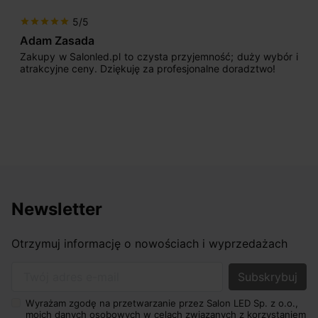
5/5
star
star
star
star
star
Adam Zasada
Zakupy w Salonled.pl to czysta przyjemność; duży wybór i
atrakcyjne ceny. Dziękuję za profesjonalne doradztwo!
Newsletter
Otrzymuj informację o nowościach i wyprzedażach
Twój adres e-mail
Wyrażam zgodę na przetwarzanie przez Salon LED Sp. z o.o.,
moich danych osobowych w celach związanych z korzystaniem