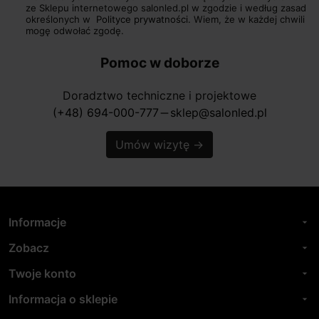
ze Sklepu internetowego salonled.pl w zgodzie i według zasad
określonych w
Polityce prywatności.
Wiem, że w każdej chwili
mogę odwołać zgodę.
Pomoc w doborze
Doradztwo techniczne i projektowe
(+48) 694-000-777
sklep@salonled.pl
horizontal_rule
Umów wizytę
→
Informacje
arrow_drop_down
Zobacz
arrow_drop_down
Twoje konto
arrow_drop_down
Informacja o sklepie
arrow_drop_down