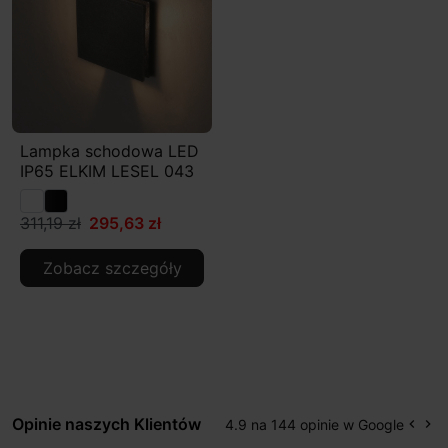
Lampka schodowa LED
IP65 ELKIM LESEL 043
311,19 zł
295,63 zł
Zobacz szczegóły
Opinie naszych Klientów
4.9 na 144 opinie w Google
keyboard_arrow_left
keyboard_arrow_right
Popr
Na