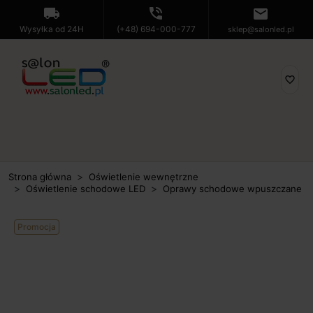
local_shipping
phone_in_talk
mail
Wysyłka od 24H
(+48) 694-000-777
sklep@salonled.pl
favorite_border
Strona główna
Oświetlenie wewnętrzne
Oświetlenie schodowe LED
Oprawy schodowe wpuszczane
Promocja