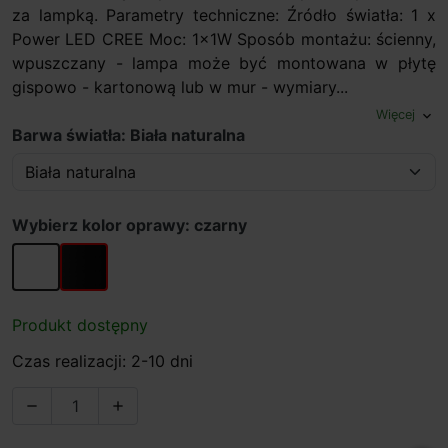
za lampką. Parametry techniczne: Źródło światła: 1 x
Power LED CREE Moc: 1x1W Sposób montażu: ścienny,
wpuszczany - lampa może być montowana w płytę
gispowo - kartonową lub w mur - wymiary...
Więcej
expand_more
Barwa światła: Biała naturalna
Wybierz kolor oprawy: czarny
biały
czarny
Produkt dostępny
Czas realizacji: 2-10 dni

