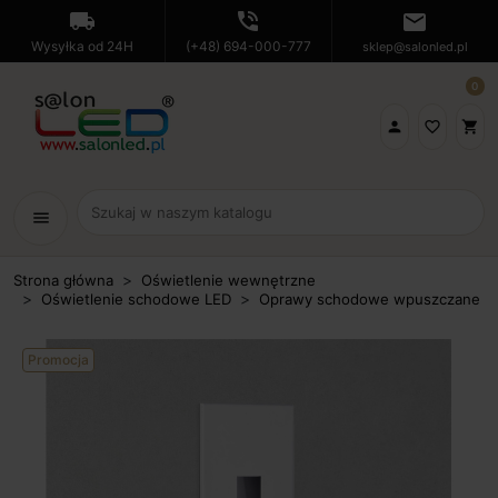
local_shipping
phone_in_talk
mail
Wysyłka od 24H
(+48) 694-000-777
sklep@salonled.pl
0

favorite_border
shopping_cart
menu
Strona główna
Oświetlenie wewnętrzne
Oświetlenie schodowe LED
Oprawy schodowe wpuszczane
Promocja