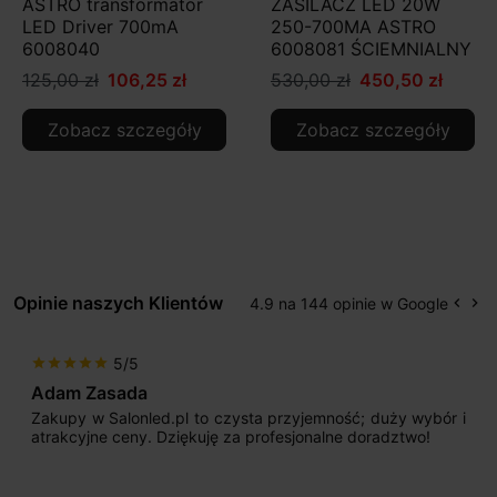
ASTRO transformator
ZASILACZ LED 20W
LED Driver 700mA
250-700MA ASTRO
6008040
6008081 ŚCIEMNIALNY
125,00 zł
106,25 zł
530,00 zł
450,50 zł
Zobacz szczegóły
Zobacz szczegóły
Opinie naszych Klientów
4.9 na 144 opinie w Google
keyboard_arrow_left
keyboard_arrow_right
Popr
Na
5/5
star
star
star
star
star
Adam Zasada
Zakupy w Salonled.pl to czysta przyjemność; duży wybór i
atrakcyjne ceny. Dziękuję za profesjonalne doradztwo!