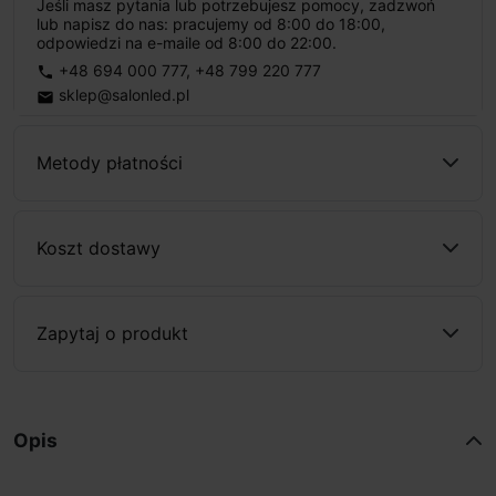
Jeśli masz pytania lub potrzebujesz pomocy, zadzwoń
lub napisz do nas: pracujemy od 8:00 do 18:00,
odpowiedzi na e-maile od 8:00 do 22:00.
+48 694 000 777
,
+48 799 220 777
phone
sklep@salonled.pl
email
Metody płatności
Koszt dostawy
Zapytaj o produkt
Opis