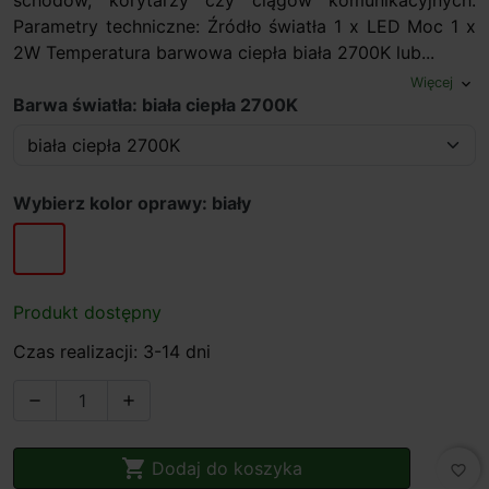
schodów, korytarzy czy ciągów komunikacyjnych.
Parametry techniczne: Źródło światła 1 x LED Moc 1 x
2W Temperatura barwowa ciepła biała 2700K lub...
Więcej
expand_more
Barwa światła: biała ciepła 2700K
Wybierz kolor oprawy: biały
biały
Produkt dostępny
Czas realizacji: 3-14 dni



Dodaj do koszyka
favorite_border