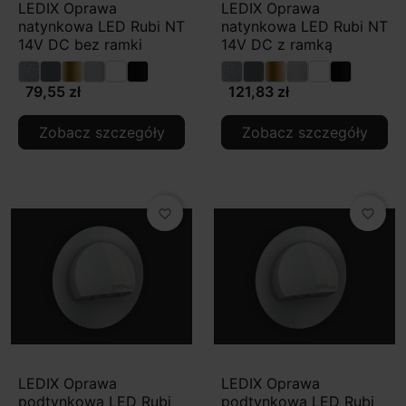
LEDIX Oprawa
LEDIX Oprawa
natynkowa LED Rubi NT
natynkowa LED Rubi NT
14V DC bez ramki
14V DC z ramką
79,55 zł
121,83 zł
Zobacz szczegóły
Zobacz szczegóły
favorite_border
favorite_border
LEDIX Oprawa
LEDIX Oprawa
podtynkowa LED Rubi
podtynkowa LED Rubi