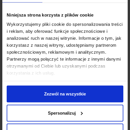
element. Dostępna jest z następującymi barwami
swiatła do wyboru: białą zimną, białą ciepłą, czerwoną,
Niniejsza strona korzysta z plików cookie
zieloną i niebieską oraz w 6 wariantach
Wykorzystujemy pliki cookie do spersonalizowania treści
kolorystycznych: biała, czarna, aluminium, stal
i reklam, aby oferować funkcje społecznościowe i
nierdzewna, grafit oraz stare złoto. Nowoczesny
analizować ruch w naszej witrynie. Informacje o tym, jak
wygląd oraz wysoka jakość wykonania sprawiają, że ta
korzystasz z naszej witryny, udostępniamy partnerom
ledowa oprawa idealnie sprawdzi się przy oświetlaniu
społecznościowym, reklamowym i analitycznym.
schodów, ciągów komunikacyjnych, dekoracyjnym
Partnerzy mogą połączyć te informacje z innymi danymi
podświetlaniu mebli czy tworzeniu aranżacji świetlnych
otrzymanymi od Ciebie lub uzyskanymi podczas
w architekturze wnętrz.
korzystania z ich usług.
Dane techniczne:
Źródło światła:
4 x CREE LED
Zezwól na wszystkie
Zasilanie:
230V AC
Pobór mocy:
1,40W barwa biała zimna, 1,23W barwa
biała ciepła, 1,06W barwy czerwona, zielona i
Spersonalizuj
niebieska
Wymiary:
7,3cm (średnica) x 1,55cm (szerokość)