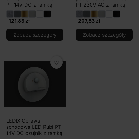
PT 14V DC z ramką
PT 230V AC z ramką
121,83 zł
207,83 zł
Zobacz szczegóły
Zobacz szczegóły
favorite_border
LEDIX Oprawa
schodowa LED Rubi PT
14V DC czujnik z ramką