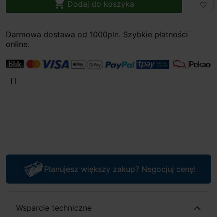

Dodaj do koszyka
favorite_border
Darmowa dostawa od 1000pln. Szybkie płatności
online.
Planujesz większy zakup? Negocjuj cenę!
Wsparcie techniczne