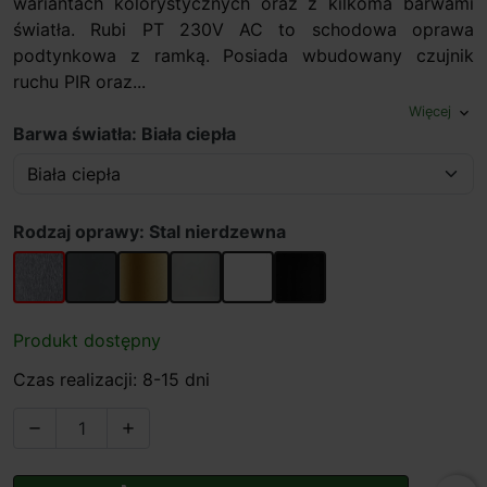
wariantach kolorystycznych oraz z kilkoma barwami
światła. Rubi PT 230V AC to schodowa oprawa
podtynkowa z ramką. Posiada wbudowany czujnik
ruchu PIR oraz...
Więcej
expand_more
Barwa światła: Biała ciepła
Rodzaj oprawy: Stal nierdzewna
Stal nierdzewna
Grafit
Stare złoto
Aluminium
Biały
Czarny
Produkt dostępny
Czas realizacji: 8-15 dni

