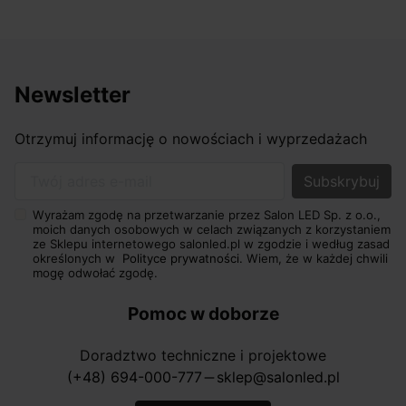
Newsletter
Otrzymuj informację o nowościach i wyprzedażach
Twój adres e-mail
Wyrażam zgodę na przetwarzanie przez Salon LED Sp. z o.o.,
moich danych osobowych w celach związanych z korzystaniem
ze Sklepu internetowego salonled.pl w zgodzie i według zasad
określonych w
Polityce prywatności.
Wiem, że w każdej chwili
mogę odwołać zgodę.
Pomoc w doborze
Doradztwo techniczne i projektowe
(+48) 694-000-777
sklep@salonled.pl
horizontal_rule