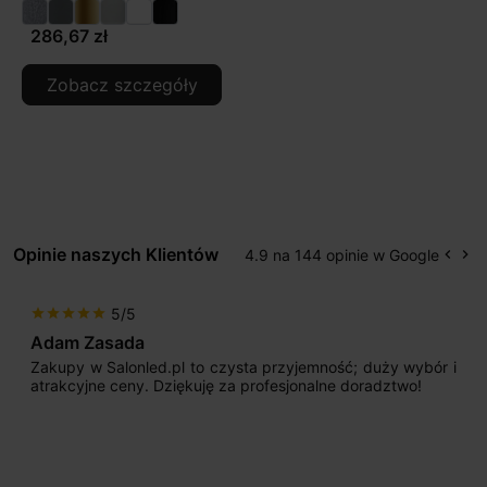
286,67 zł
Zobacz szczegóły
Opinie naszych Klientów
4.9 na 144 opinie w Google
keyboard_arrow_left
keyboard_arrow_right
Popr
Na
5/5
star
star
star
star
star
Adam Zasada
Zakupy w Salonled.pl to czysta przyjemność; duży wybór i
atrakcyjne ceny. Dziękuję za profesjonalne doradztwo!