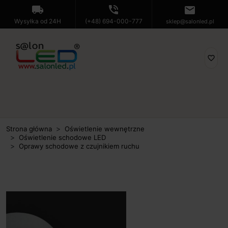
local_shipping
phone_in_talk
mail
Wysyłka od 24H
(+48) 694-000-777
sklep@salonled.pl
favorite_border
Strona główna
Oświetlenie wewnętrzne
Oświetlenie schodowe LED
Oprawy schodowe z czujnikiem ruchu