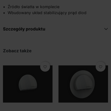
Źródło światła w komplecie
Wbudowany układ stabilizujący prąd diod
Szczegóły produktu
Zobacz także
favorite_border
favorite_border