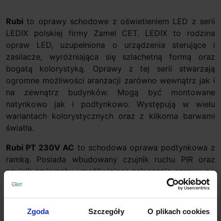
Rubi
to oprawy schodowe z oświetleniem LED z serii
LEDIX polskiej firmy Zamel CET. LEDIX to rodzina
opraw LED, uzupełniona o urządzenia sterujące i
zasilacze, wyróżniająca się szlachetną formą oraz
bogatą kolorystyką. Oprawy z tej serii stwarzają
ogromne możliwości aranżacji zarówno wewnątrz jak i
na zewnątrz budynków. Mogą być montowane
natynkowo jak i podtynkowo. Występują w wielu
wariantach kolorystycznych oraz z kilkoma barwami
światła.
Rubi PT 230V AC
to schodowa oprawa podtynkowa z
ramką. Posiada wbudowany czujnik ruchu PIR oraz
czujnik zmierzchu umożliwiające załączanie oprawy po
wykryciu ruchu bądź przy określonym natężeniu
oświetlenia. Wyposażona jest w 4 diody CREE LED
pozwalające uzyskać doskonałe parametry świetlne.
Zgoda
Szczegóły
O plikach cookies
Oprawa emituje strumień świetlny przez niewidoczny