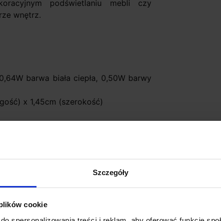
koracyjnym podświetlaniu mebli czy
rze wnętrz.
0,64W barwa biała ciepła, 0,50W barwy
gość) x 1,45cm (szerokość)
howego:
2-20lx
twarcia 120º
orach lub puszkach montażowych o
 ciepła, 5900ºK biała zimna
Szczegóły
ała zimna, czerwona, niebieska, zielona
 plików cookie
nierdzewna, stare złoto, biały, czarny
do spersonalizowania treści i reklam, aby oferować funkcje sp