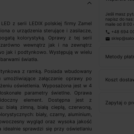
Jeśli masz py
napisz do nas
ED z serii LEDIX polskiej firmy Zamel
maile od 8:00 
ona o urządzenia sterujące i zasilacze,
+48 694 0
phone
ogatą kolorystyką. Oprawy z tej serii
sklep@salo
email
 zarówno wewnątrz jak i na zewnątrz
 jak i podtynkowo. Występują w wielu
Metody płat
 barwami światła.
tynkowa z ramką. Posiada wbudowany
u umożliwiające załączanie oprawy po
Koszt dosta
żeniu oświetlenia. Wyposażona jest w 4
oskonałe parametry świetlne. Oprawa
widoczny element. Dostępna jest z
Zapytaj o p
 białą zimną, białą ciepłą, czerwoną,
lorystycznych: biały, czarny, aluminium,
. Nowoczesny wygląd oraz wysoka jakość
idealnie sprawdzi się przy oświetlaniu