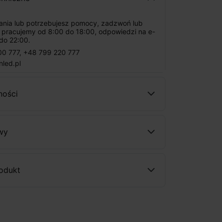
tania lub potrzebujesz pomocy, zadzwoń lub
: pracujemy od 8:00 do 18:00, odpowiedzi na e-
do 22:00.
00 777
,
+48 799 220 777
nled.pl
ności
wy
rodukt