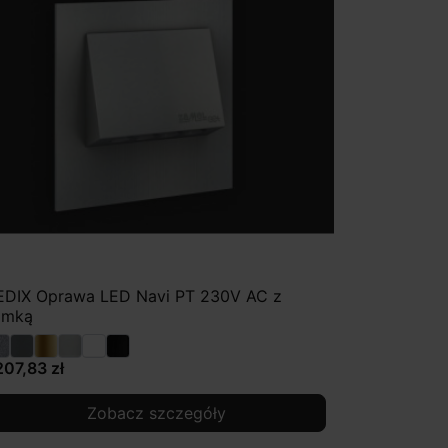
EDIX Oprawa LED Navi PT 230V AC z
amką
207,83 zł
Zobacz szczegóły