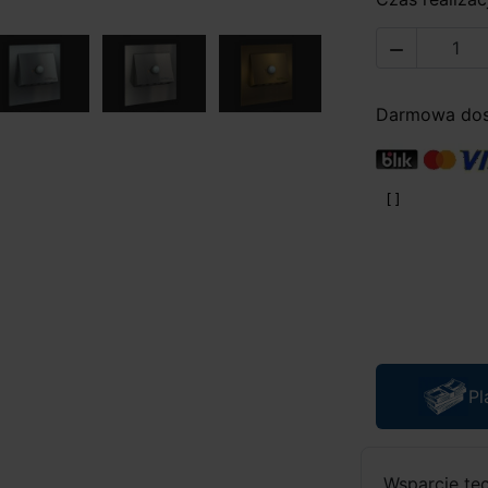

Darmowa dost
Pl
Wsparcie te