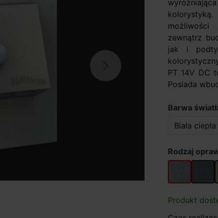
wyróżniają
kolorystyką
możliwości
zewnątrz bu
jak i podt
kolorystyczn
Next
PT 14V DC t
Posiada wbud
Barwa światła
Rodzaj opraw
Stal nierdze
Grafit
Produkt dost
Czas realizacj