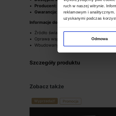
Producent:
Zamel CET
ruch w naszej witrynie. Inf
Gwarancja:
2 lata
reklamowym i analitycznym. 
uzyskanymi podczas korzysta
Informacje dodatkowe:
Źródło światła w komplecie
Oprawa współpracuje z ogniwami fotowo
Odmowa
Wbudowany układ stabilizujący prąd dio
Szczegóły produktu
Zobacz także
Wyprzedaż!
Promocja