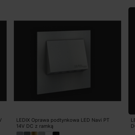
V
LEDIX Oprawa podtynkowa LED Navi PT
L
14V DC z ramką
D