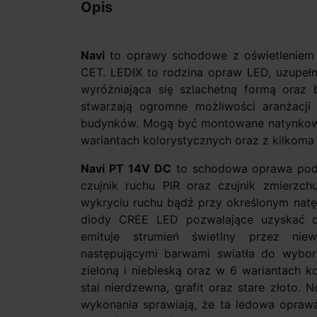
Opis
Navi
to oprawy schodowe z oświetleniem L
CET. LEDIX to rodzina opraw LED, uzupełni
wyróżniająca się szlachetną formą oraz b
stwarzają ogromne możliwości aranżacji
budynków. Mogą być montowane natynkowo
wariantach kolorystycznych oraz z kilkoma
Navi PT 14V DC
to schodowa oprawa pod
czujnik ruchu PIR oraz czujnik zmierzch
wykryciu ruchu bądź przy określonym natę
diody CREE LED pozwalające uzyskać d
emituje strumień świetlny przez nie
następującymi barwami swiatła do wyboru:
zieloną i niebieską oraz w 6 wariantach ko
stal nierdzewna, grafit oraz stare złoto
wykonania sprawiają, że ta ledowa oprawa 