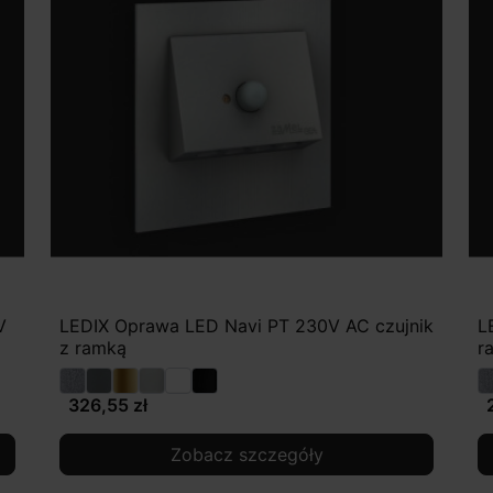
V
LEDIX Oprawa LED Navi PT 230V AC czujnik
L
z ramką
r
326,55 zł
Zobacz szczegóły