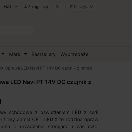
0
Zaloguj się
Koszyk

favorite_border
shopping_cart
D
Marki
Bestsellery
Wyprzedaże
IX Oprawa LED Navi PT 14V DC czujnik z ramką
wa LED Navi PT 14V DC czujnik z
ł
awy schodowe z oświetleniem LED z serii
ej firmy Zamel CET. LEDIX to rodzina opraw
iona o urządzenia sterujące i zasilacze,