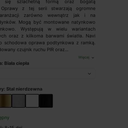
ca się szlachetną formą oraz bogatą
. Oprawy z tej serii stwarzają ogromne
 aranżacji zarówno wewnątrz jak i na
dynków. Mogą być montowane natynkowo
ynkowo. Występują w wielu wariantach
ych oraz z kilkoma barwami światła. Navi
o schodowa oprawa podtynkowa z ramką.
owany czujnik ruchu PIR oraz...
Więcej
expand_more
: Biała ciepła
y: Stal nierdzewna
wna
Stare złoto
Aluminium
Biały
Czarny
ępny
i: 8-15 dni