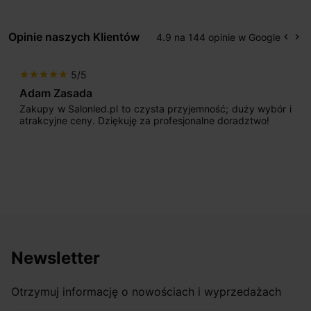
Opinie naszych Klientów
4.9 na 144 opinie w Google
keyboard_arrow_left
keyboard_arrow_right
Popr
Na
5/5
star
star
star
star
star
Adam Zasada
Zakupy w Salonled.pl to czysta przyjemność; duży wybór i
atrakcyjne ceny. Dziękuję za profesjonalne doradztwo!
Newsletter
Otrzymuj informację o nowościach i wyprzedażach