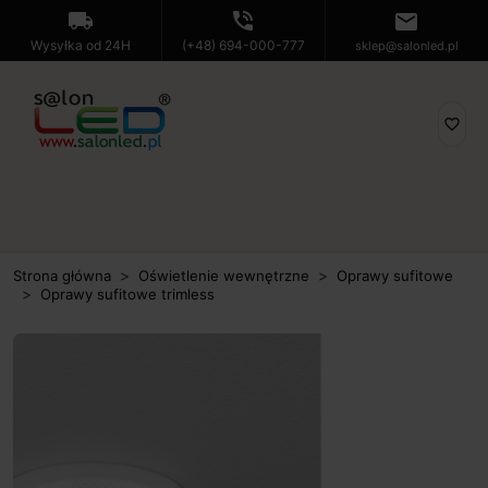
local_shipping
phone_in_talk
mail
Wysyłka od 24H
(+48) 694-000-777
sklep@salonled.pl
favorite_border
Strona główna
Oświetlenie wewnętrzne
Oprawy sufitowe
Oprawy sufitowe trimless