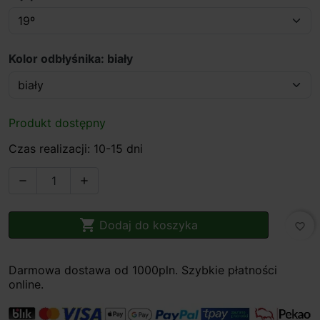
Kolor odbłyśnika: biały
Produkt dostępny
Czas realizacji: 10-15 dni



Dodaj do koszyka
favorite_border
Darmowa dostawa od 1000pln. Szybkie płatności
online.