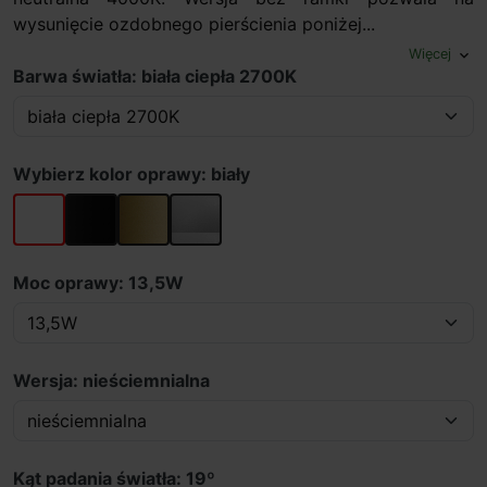
wysunięcie ozdobnego pierścienia poniżej...
Więcej
expand_more
Barwa światła: biała ciepła 2700K
Wybierz kolor oprawy: biały
biały
czarny
złoty
szary
Moc oprawy: 13,5W
Wersja: nieściemnialna
Kąt padania światła: 19º