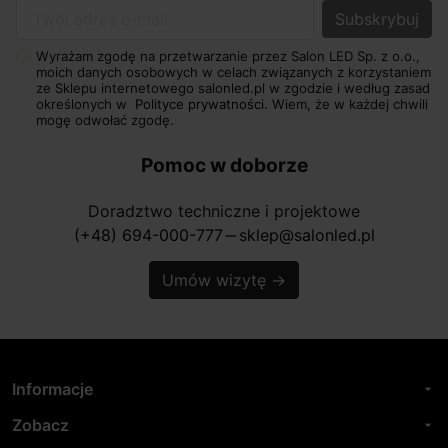
Twój adres e-mail
Wyrażam zgodę na przetwarzanie przez Salon LED Sp. z o.o.,
moich danych osobowych w celach związanych z korzystaniem
ze Sklepu internetowego salonled.pl w zgodzie i według zasad
określonych w
Polityce prywatności.
Wiem, że w każdej chwili
mogę odwołać zgodę.
Pomoc w doborze
Doradztwo techniczne i projektowe
(+48) 694-000-777
sklep@salonled.pl
horizontal_rule
Umów wizytę
→
Informacje
arrow_drop_down
Zobacz
arrow_drop_down