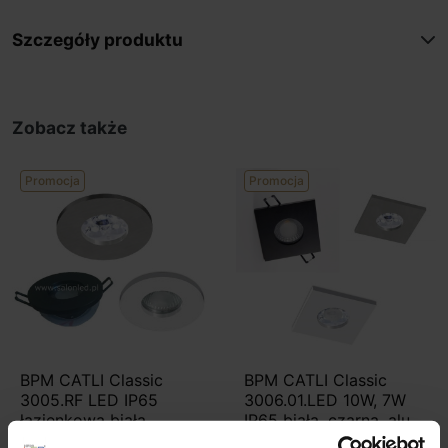
Szczegóły produktu
Zobacz także
Promocja
Promocja
BPM CATLI Classic
BPM CATLI Classic
3005.RF LED IP65
3006.01.LED 10W, 7W
łazienkowa biała,
IP65 biała, czarna, alu
czarna 10W, 7W