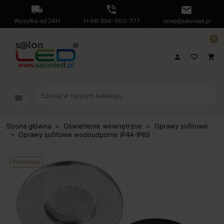
local_shipping
phone_in_talk
mail
Wysyłka od 24H
(+48) 694-000-777
sklep@salonled.pl
0

favorite_border
shopping_cart
menu
Strona główna
Oświetlenie wewnętrzne
Oprawy sufitowe
Oprawy sufitowe wodoodporne IP44-IP65
Promocja