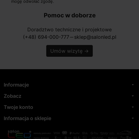
mogę odwołać zgodę.
Pomoc w doborze
Doradztwo techniczne i projektowe
(+48) 694-000-777
sklep@salonled.pl
horizontal_rule
Umów wizytę
→
Informacje
arrow_drop_down
Zobacz
arrow_drop_down
Twoje konto
arrow_drop_down
Informacja o sklepie
arrow_drop_down