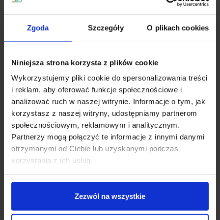
386,22 zł
347,60 zł
386,22 zł
347,60 zł
Zgoda
Szczegóły
O plikach cookies
Zobacz szczegóły
Zobacz szczegóły
Niniejsza strona korzysta z plików cookie
Wykorzystujemy pliki cookie do spersonalizowania treści
Promocja
Promocja
i reklam, aby oferować funkcje społecznościowe i
analizować ruch w naszej witrynie. Informacje o tym, jak
korzystasz z naszej witryny, udostępniamy partnerom
społecznościowym, reklamowym i analitycznym.
Partnerzy mogą połączyć te informacje z innymi danymi
otrzymanymi od Ciebie lub uzyskanymi podczas
korzystania z ich usług.
BPM Catli Classic SQ
Oprawa BPM SU
3006 12V, 230V biała,
3149.02 IP65 LED
Zezwól na wszystkie
czarna, alu IP65
biała/czarna/alu/
srebrna 8W