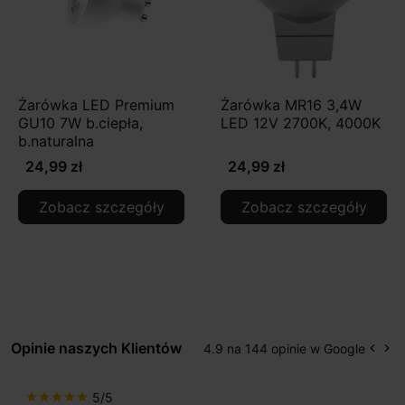
Żarówka LED Premium
Żarówka MR16 3,4W
GU10 7W b.ciepła,
LED 12V 2700K, 4000K
b.naturalna
24,99 zł
24,99 zł
Zobacz szczegóły
Zobacz szczegóły
Opinie naszych Klientów
4.9 na 144 opinie w Google
keyboard_arrow_left
keyboard_arrow_right
Popr
Na
5/5
star
star
star
star
star