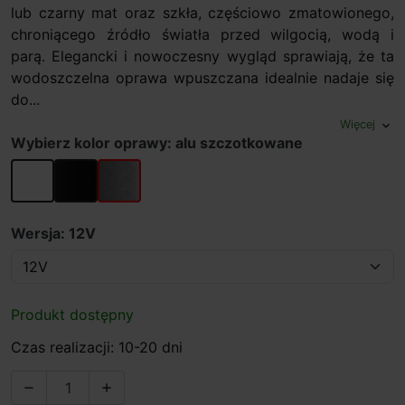
lub czarny mat oraz szkła, częściowo zmatowionego,
chroniącego źródło światła przed wilgocią, wodą i
parą. Elegancki i nowoczesny wygląd sprawiają, że ta
wodoszczelna oprawa wpuszczana idealnie nadaje się
do...
Więcej
expand_more
Wybierz kolor oprawy: alu szczotkowane
biały
czarny
alu szczotkowane
Wersja: 12V
Produkt dostępny
Czas realizacji: 10-20 dni

