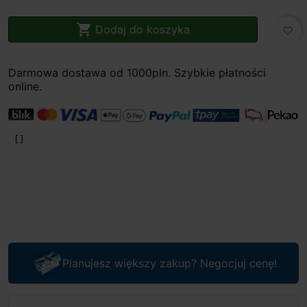

Dodaj do koszyka
favorite_border
Darmowa dostawa od 1000pln. Szybkie płatności
online.
Planujesz większy zakup? Negocjuj cenę!