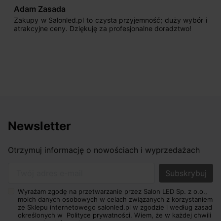
Max777
Jestem bardzo zadowolony. Przede wszystkim od
początku uderzyło mnie profesjonalne podejście
sprzedającego. Pan ma duże doświadczenie i potrafi
odpowiednio pokierować i doradzić dzięki czemu mamy
nasze wymarzone oświetlenie. Dodatkowo udało się to
osiągnąć w przyzwoitych pieniądzach.
Newsletter
Otrzymuj informację o nowościach i wyprzedażach
Twój adres e-mail
Wyrażam zgodę na przetwarzanie przez Salon LED Sp. z o.o.,
moich danych osobowych w celach związanych z korzystaniem
ze Sklepu internetowego salonled.pl w zgodzie i według zasad
określonych w
Polityce prywatności.
Wiem, że w każdej chwili