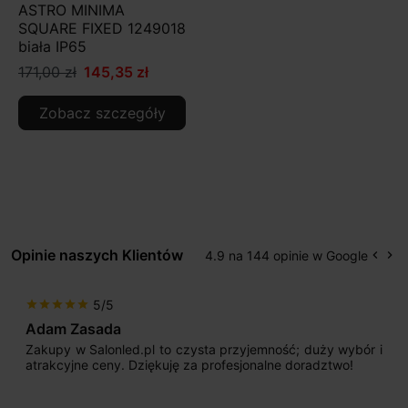
ASTRO MINIMA
SQUARE FIXED 1249018
biała IP65
171,00 zł
145,35 zł
Zobacz szczegóły
Opinie naszych Klientów
4.9 na 144 opinie w Google
keyboard_arrow_left
keyboard_arrow_right
Popr
Na
5/5
star
star
star
star
star
Adam Zasada
Zakupy w Salonled.pl to czysta przyjemność; duży wybór i
atrakcyjne ceny. Dziękuję za profesjonalne doradztwo!