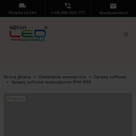
local_shipping
phone_in_talk
mail
Wysyłka od 24H
(+48) 694-000-777
sklep@salonled.pl
favorite_border
Strona główna
Oświetlenie wewnętrzne
Oprawy sufitowe
Oprawy sufitowe wodoodporne IP44-IP65
Promocja