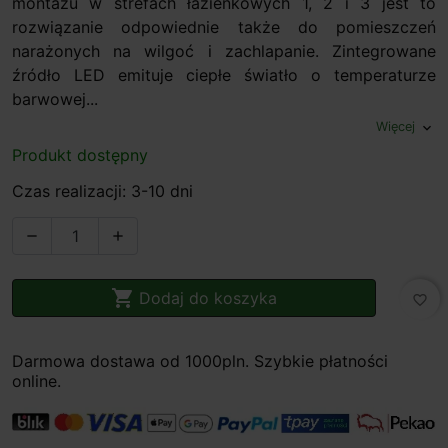
montażu w strefach łazienkowych 1, 2 i 3 jest to
rozwiązanie odpowiednie także do pomieszczeń
narażonych na wilgoć i zachlapanie. Zintegrowane
źródło LED emituje ciepłe światło o temperaturze
barwowej...
Więcej
expand_more
Produkt dostępny
Czas realizacji: 3-10 dni



Dodaj do koszyka
favorite_border
Darmowa dostawa od 1000pln. Szybkie płatności
online.