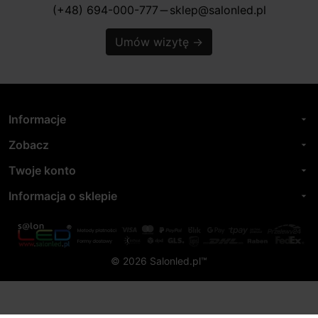
(+48) 694-000-777
sklep@salonled.pl
horizontal_rule
Umów wizytę
→
Informacje
arrow_drop_down
Zobacz
arrow_drop_down
Twoje konto
arrow_drop_down
Informacja o sklepie
arrow_drop_down
© 2026 Salonled.pl™