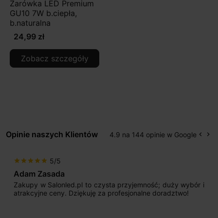
Żarówka LED Premium
GU10 7W b.ciepła,
b.naturalna
24,99 zł
Zobacz szczegóły
Opinie naszych Klientów
4.9 na 144 opinie w Google
keyboard_arrow_left
keyboard_arrow_right
Popr
Na
5/5
star
star
star
star
star
Adam Zasada
Zakupy w Salonled.pl to czysta przyjemność; duży wybór i
atrakcyjne ceny. Dziękuję za profesjonalne doradztwo!