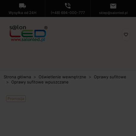
local_shipping
phone_in_talk
mail
Wysyłka od 24H
(+48) 694-000-777
sklep@salonled.pl
favorite_border
Strona główna
Oświetlenie wewnętrzne
Oprawy sufitowe
Oprawy sufitowe wpuszczane
Promocja