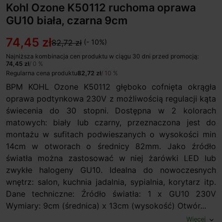
Kohl Ozone K50112 ruchoma oprawa
GU10 biała, czarna 9cm
74,45 zł
82,72 zł
(- 10%)
Najniższa kombinacja cen produktu w ciągu 30 dni przed promocją:
74,45 zł
/ 0 %
Regularna cena produktu
82,72 zł
/ 10 %
BPM KOHL Ozone K50112 głęboko cofnięta okrągła
oprawa podtynkowa 230V z możliwością regulacji kąta
świecenia do 30 stopni. Dostępna w 2 kolorach
matowych: biały lub czarny, przeznaczona jest do
montażu w sufitach podwieszanych o wysokości min
14cm w otworach o średnicy 82mm. Jako źródło
światła można zastosować w niej żarówki LED lub
zwykłe halogeny GU10. Idealna do nowoczesnych
wnętrz: salon, kuchnia jadalnia, sypialnia, korytarz itp.
Dane techniczne: Źródło światła: 1 x GU10 230V
Wymiary: 9cm (średnica) x 13cm (wysokość) Otwór...
Więcej
expand_more