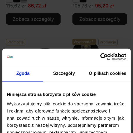
115,62 zł
86,72 zł
105,78 zł
95,20 zł
Zobacz szczegóły
Zobacz szczegóły
Wyprzedaż!
Promocja
Promocja
Zgoda
Szczegóły
O plikach cookies
Niniejsza strona korzysta z plików cookie
Kohl Dawn K50141
Kohl Moon K50110
Wykorzystujemy pliki cookie do spersonalizowania treści
oprawa 230V biała,
oprawa GU10 biała,
i reklam, aby oferować funkcje społecznościowe i
czarna 75mm
czarna 85mm
analizować ruch w naszej witrynie. Informacje o tym, jak
korzystasz z naszej witryny, udostępniamy partnerom
48,02 zł
43,22 zł
62,67 zł
53,27 zł
społecznościowym, reklamowym i analitycznym.