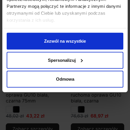
Partnerzy mogą połączyć te informacje z innymi danymi
Zobacz szczegóły
Zobacz szczegóły
otrzymanymi od Ciebie lub uzyskanymi podczas
korzystania z ich usług.
Promocja
Promocja
Zezwól na wszystkie
Spersonalizuj
Odmowa
Kohl SUN K50140
Kohl Venus K50111
oprawa GU10 biała,
ruchoma oprawa GU10
czarna 75mm
biała, czarna
48,02 zł
43,22 zł
76,63 zł
68,97 zł
Zobacz szczegóły
Zobacz szczegóły