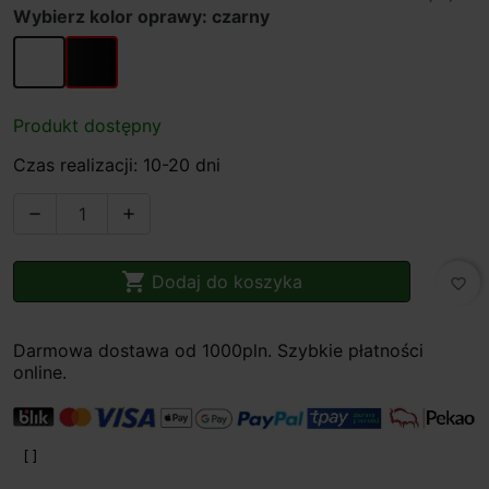
Wybierz kolor oprawy: czarny
biały
czarny
Produkt dostępny
Czas realizacji: 10-20 dni



Dodaj do koszyka
favorite_border
Darmowa dostawa od 1000pln. Szybkie płatności
online.