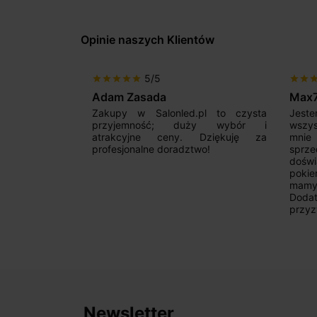
Opinie naszych Klientów
5/5
star
star
star
star
star
star
star
sta
Adam Zasada
Max
alny sklep,
Zakupy w Salonled.pl to czysta
Jeste
niam fachową
przyjemność; duży wybór i
wszy
 wyborze
atrakcyjne ceny. Dziękuję za
mnie
Zdecydowanie
profesjonalne doradztwo!
sprz
doświ
pokie
mamy 
Dodat
przyz
Newsletter