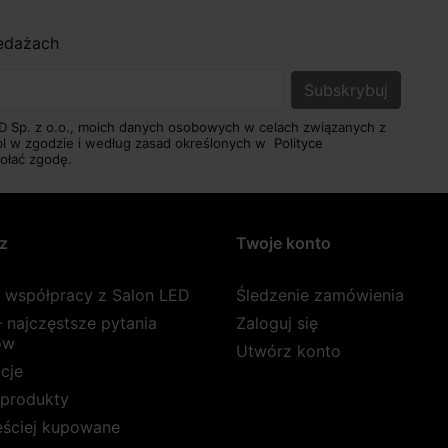
zedażach
D Sp. z o.o., moich danych osobowych w celach związanych z
pl w zgodzie i według zasad określonych w
Polityce
ołać zgodę.
z
Twoje konto
a współpracy z Salon LED
Śledzenie zamówienia
 najczęstsze pytania
Zaloguj się
ów
Utwórz konto
cje
produkty
ęściej kupowane