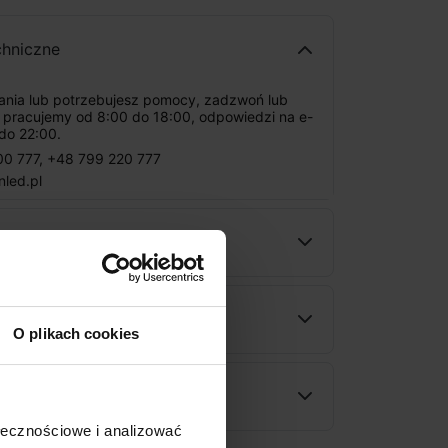
chniczne
tania lub potrzebujesz pomocy, zadzwoń lub
: pracujemy od 8:00 do 18:00, odpowiedzi na e-
do 22:00.
00 777
,
+48 799 220 777
nled.pl
ności
wy
O plikach cookies
rodukt
ołecznościowe i analizować