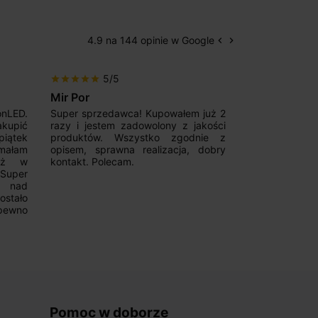
4.9 na 144 opinie w Google
keyboard_arrow_left
keyboard_arrow_right
Poprzedni
Następny
5/5
5/5
star
star
star
star
star
star
star
star
star
star
Mir Por
Patryk123
onLED.
Super sprzedawca! Kupowałem już 2
Szybka real
akupić
razy i jestem zadowolony z jakości
konkurencyjn
iątek
produktów. Wszystko zgodnie z
pomoc w 
ymałam
opisem, sprawna realizacja, dobry
magnetycznyc
już w
kontakt. Polecam.
wyboru. Z p
.Super
ponownie.
a nad
stało
pewno
Pomoc w doborze