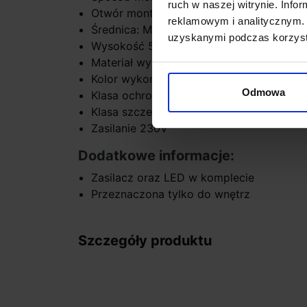
ruch w naszej witrynie. Inf
Otwór montażowy - uzależniony od rozm
reklamowym i analitycznym. 
Średnica: M-10,5cm; L-12,8cm lub XL-17,
uzyskanymi podczas korzysta
Wysokość 5,9cm
Materiał wykonania: aluminium + tworzy
Kolor wykończenia: czarny, biały, złoty
Odmowa
Klasa ochrony: I
Klasa szczelności: IP44/20
Zasilanie 230V
Dodatkowe informacje:
Zasilacz oraz LED w komplecie
Przeznaczona tylko do wnętrz
Szczegóły produktu