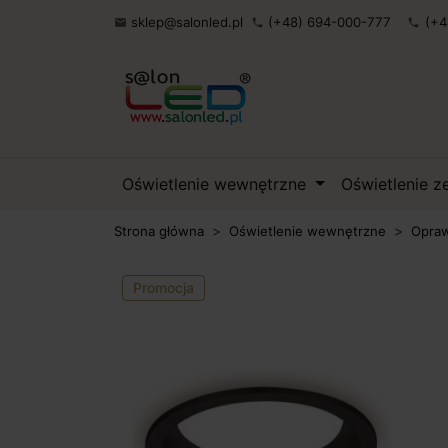
sklep@salonled.pl
(+48) 694-000-777
(+4

phone
phone
Oświetlenie wewnętrzne
Oświetlenie 
Strona główna
Oświetlenie wewnętrzne
Opraw
Promocja