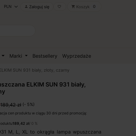
0
Zaloguj się
Koszyk

favorite_border
shopping_cart
D
Marki
Bestsellery
Wyprzedaże
KIM SUN 931 biały, złoty, czarny
szczana ELKIM SUN 931 biały,
ny
ł
189,42 zł
(- 5%)
acja cen produktu w ciągu 30 dni przed promocją:
roduktu
189,42 zł
/ 0 %
31 M, L, XL to okrągła lampa wpuszczana