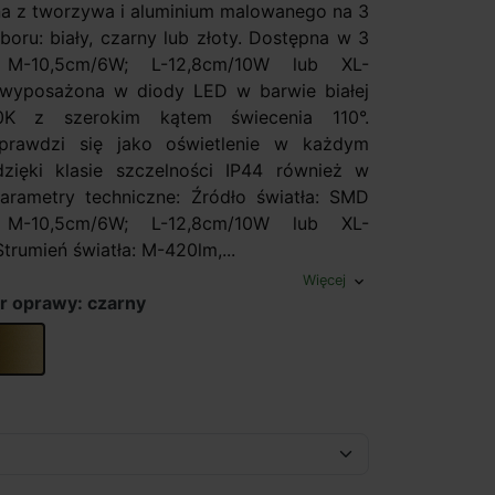
 z tworzywa i aluminium malowanego na 3
boru: biały, czarny lub złoty. Dostępna w 3
: M-10,5cm/6W; L-12,8cm/10W lub XL-
 wyposażona w diody LED w barwie białej
00K z szerokim kątem świecenia 110°.
prawdzi się jako oświetlenie w każdym
zięki klasie szczelności IP44 również w
Parametry techniczne: Źródło światła: SMD
M-10,5cm/6W; L-12,8cm/10W lub XL-
rumień światła: M-420lm,...
Więcej
expand_more
r oprawy: czarny
złoty