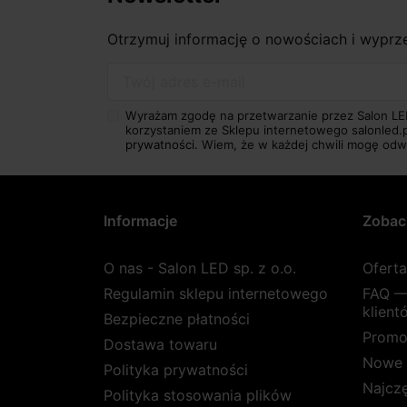
Otrzymuj informację o nowościach i wypr
Twój adres e-mail
Wyrażam zgodę na przetwarzanie przez Salon LE
korzystaniem ze Sklepu internetowego salonled.
prywatności.
Wiem, że w każdej chwili mogę odw
Informacje
Zobac
O nas - Salon LED sp. z o.o.
Ofert
Regulamin sklepu internetowego
FAQ —
klient
Bezpieczne płatności
Promo
Dostawa towaru
Nowe 
Polityka prywatności
Najcz
Polityka stosowania plików