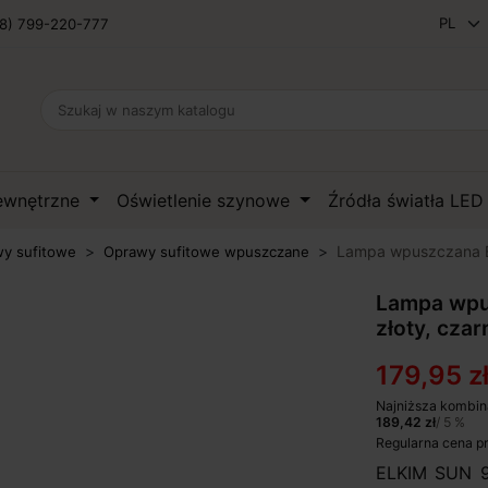
8) 799-220-777
zewnętrzne
Oświetlenie szynowe
Źródła światła LE
Lampa wpuszczana EL
y sufitowe
Oprawy sufitowe wpuszczane
Lampa wpu
złoty, czar
179,95 z
Najniższa kombin
189,42 zł
/ 5 %
Regularna cena p
ELKIM SUN 9