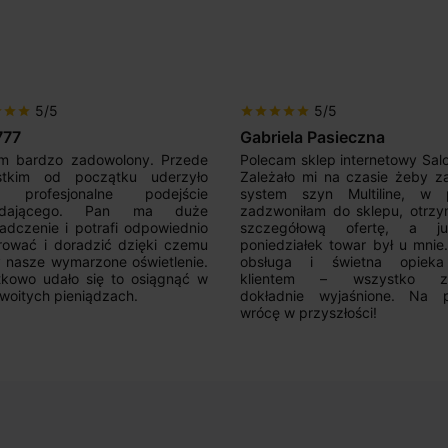
5/5
5/5
r
star
star
star
star
star
star
star
777
Gabriela Pasieczna
m bardzo zadowolony. Przede
Polecam sklep internetowy Sal
stkim od początku uderzyło
Zależało mi na czasie żeby z
 profesjonalne podejście
system szyn Multiline, w p
edającego. Pan ma duże
zadzwoniłam do sklepu, otrz
adczenie i potrafi odpowiednio
szczegółową ofertę, a 
rować i doradzić dzięki czemu
poniedziałek towar był u mnie
nasze wymarzone oświetlenie.
obsługa i świetna opiek
kowo udało się to osiągnąć w
klientem – wszystko zo
woitych pieniądzach.
dokładnie wyjaśnione. Na 
wrócę w przyszłości!