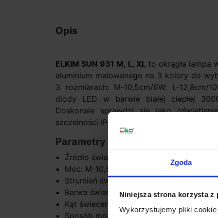
Opis
ELKIM SUN 931 M, L, XL
to okrągła lampa 
aluminium malowanego na 3 kolory do wybor
3 rozmiarach: M-10,5cm/6W; L-12,8cm/
diody LED w barwie białej ciepłej 300
Doskonale sprawdzi się jako oświetleni
szczelności IP44 również w łazienkach.
Parametry techniczne:
Źródło światła: SMD LED
Zgoda
Moc: M-10,5cm/6W; L-12,8cm/10W lub X
Strumień światła: M-420lm, L-630lm, XL
Barwa światła 3000K - biała ciepła
Niniejsza strona korzysta z
Kąt świecenia 110° - szeroki
Wykorzystujemy pliki cookie 
Sposób montażu: wpuszczany, płyty G-K