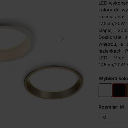
LED wykonana
kolory do wy
rozmiarach
17,5cm/20W,
ciepłej 30
Doskonale s
Next
wnętrzu, a d
łazienkach. 
LED Moc: 
17,5cm/20W St
Wybierz kolo
biały
czarny
Rozmiar: M