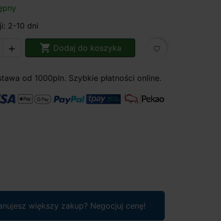
ępny
i: 2-10 dni

Dodaj do koszyka

favorite_border
awa od 1000pln. Szybkie płatności online.
anujesz większy zakup? Negocjuj cenę!