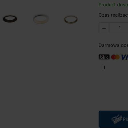
Produkt dost
Czas realizacj

Darmowa dost
Pl