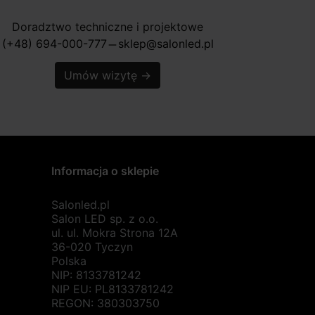
Doradztwo techniczne i projektowe
(+48) 694-000-777
sklep@salonled.pl
horizontal_rule
Umów wizytę
→
Informacja o sklepie
Salonled.pl
Salon LED sp. z o.o.
ul. ul. Mokra Strona 12A
36-020 Tyczyn
Polska
NIP: 8133781242
NIP EU: PL8133781242
REGON: 380303750