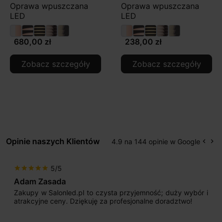
Oprawa wpuszczana
Oprawa wpuszczana
LED
LED
680,00 zł
238,00 zł
Zobacz szczegóły
Zobacz szczegóły
Opinie naszych Klientów
4.9 na 144 opinie w Google
keyboard_arrow_left
keyboard_arrow_right
Popr
Na
5/5
star
star
star
star
star
Adam Zasada
Zakupy w Salonled.pl to czysta przyjemność; duży wybór i
atrakcyjne ceny. Dziękuję za profesjonalne doradztwo!