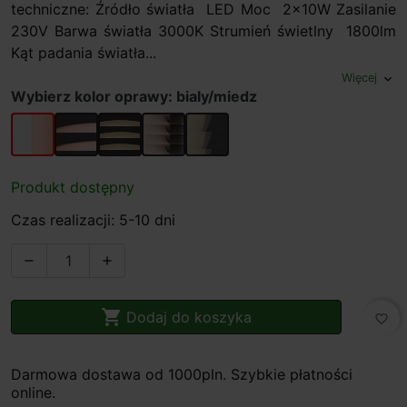
techniczne: Źródło światła LED Moc 2x10W Zasilanie
230V Barwa światła 3000K Strumień świetlny 1800lm
Kąt padania światła...
Więcej
expand_more
Wybierz kolor oprawy: bialy/miedz
bialy/miedz
czarny/miedz
braz/złoty
czarna miedz/miedziany
złota/brazowa
Produkt dostępny
Czas realizacji: 5-10 dni



Dodaj do koszyka
favorite_border
Darmowa dostawa od 1000pln. Szybkie płatności
online.