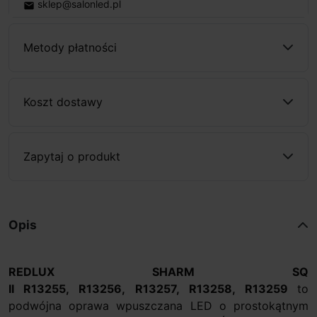
sklep@salonled.pl
email
Metody płatności
Koszt dostawy
Zapytaj o produkt
Opis
REDLUX SHARM SQ
II R13255, R13256, R13257, R13258, R13259
to
podwójna oprawa wpuszczana LED o prostokątnym