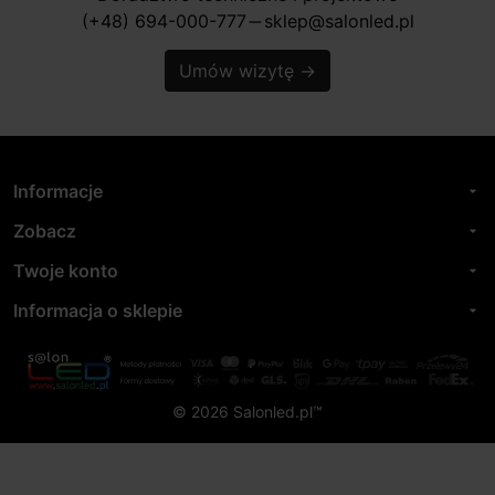
(+48) 694-000-777
sklep@salonled.pl
horizontal_rule
Umów wizytę
→
Informacje
arrow_drop_down
Zobacz
arrow_drop_down
Twoje konto
arrow_drop_down
Informacja o sklepie
arrow_drop_down
© 2026 Salonled.pl™