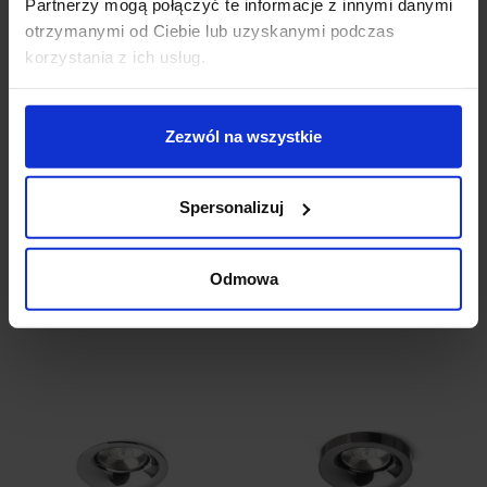
Partnerzy mogą połączyć te informacje z innymi danymi
czarny/miedź/miedź, czarny/miedź oraz
otrzymanymi od Ciebie lub uzyskanymi podczas
złoty/brązowy
korzystania z ich usług.
Producent
REDLUX
Informacje dodatkowe:
Zezwól na wszystkie
Źródło światła w komplecie
Spersonalizuj
Szczegóły produktu
Odmowa
Zobacz także