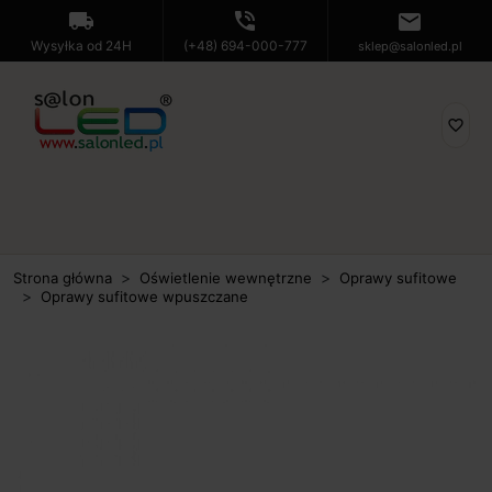
local_shipping
phone_in_talk
mail
Wysyłka od 24H
(+48) 694-000-777
sklep@salonled.pl
favorite_border
Strona główna
Oświetlenie wewnętrzne
Oprawy sufitowe
Oprawy sufitowe wpuszczane