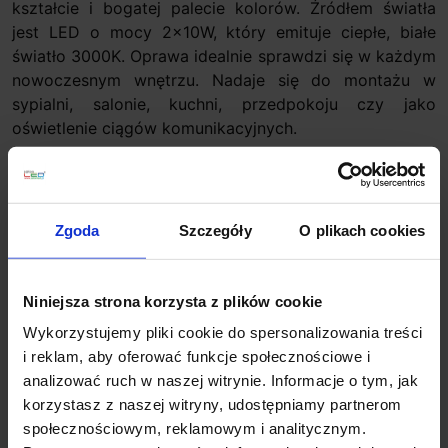
kształcie i bogatej palecie kolorów. Źródłem światła
jest LED o mocy 2x10W, który emituje ciepłe, białe
światło 3000K. Oprawa idealnie sprawdzi się w każdym
nowoczesnym wnętrzu. Nadaje się do montażu w
sypialni, salonie, kuchni, przedpokoju czy jako
oświetlenie ciągów komunikacyjnych.
Parametry techniczne:
Źródło światła
LED
Moc
2x10W
Zgoda
Szczegóły
O plikach cookies
Zasilanie
230V
Barwa światła
3000K
Strumień świetlny
1800lm
Niniejsza strona korzysta z plików cookie
o
Kąt padania światła
24
Wykorzystujemy pliki cookie do spersonalizowania treści
Szerokość
11,4 cm
i reklam, aby oferować funkcje społecznościowe i
Długość
22,8 cm
analizować ruch w naszej witrynie. Informacje o tym, jak
Wysokość
1,5 cm
korzystasz z naszej witryny, udostępniamy partnerom
Głębokość montażowa
9 cm
społecznościowym, reklamowym i analitycznym.
Kolor
biały/miedź, brązowy/złoty,