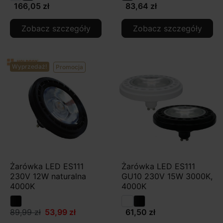
166,05 zł
83,64 zł
Zobacz szczegóły
Zobacz szczegóły
Wyprzedaż!
Promocja
Żarówka LED ES111
Żarówka LED ES111
230V 12W naturalna
GU10 230V 15W 3000K,
4000K
4000K
89,99 zł
53,99 zł
61,50 zł