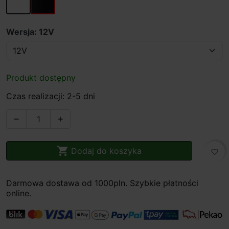
Wersja: 12V
Produkt dostępny
Czas realizacji: 2-5 dni



Dodaj do koszyka
favorite_border
Darmowa dostawa od 1000pln. Szybkie płatności
online.