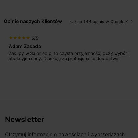
Opinie naszych Klientów
4.9 na 144 opinie w Google
keyboard_arrow_left
keyboard_arrow_right
Popr
Na
5/5
star
star
star
star
star
Adam Zasada
Zakupy w Salonled.pl to czysta przyjemność; duży wybór i
atrakcyjne ceny. Dziękuję za profesjonalne doradztwo!
Newsletter
Otrzymuj informację o nowościach i wyprzedażach