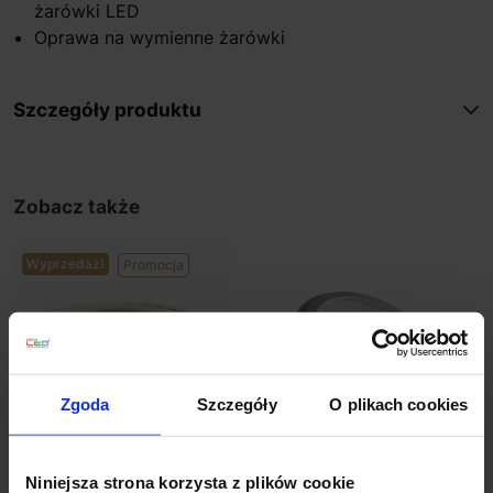
żarówki LED
Oprawa na wymienne żarówki
Szczegóły produktu
Zobacz także
Wyprzedaż!
Promocja
Zgoda
Szczegóły
O plikach cookies
Niniejsza strona korzysta z plików cookie
LEDECCO DOMO LED
Osram PARATHOM PRO