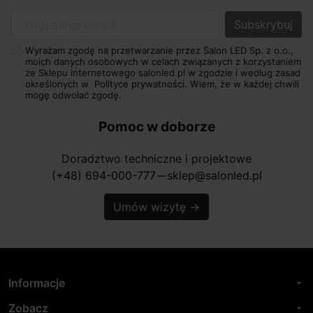
Twój adres e-mail
Wyrażam zgodę na przetwarzanie przez Salon LED Sp. z o.o.,
moich danych osobowych w celach związanych z korzystaniem
ze Sklepu internetowego salonled.pl w zgodzie i według zasad
określonych w
Polityce prywatności.
Wiem, że w każdej chwili
mogę odwołać zgodę.
Pomoc w doborze
Doradztwo techniczne i projektowe
(+48) 694-000-777
sklep@salonled.pl
horizontal_rule
Umów wizytę
→
Informacje
arrow_drop_down
Zobacz
arrow_drop_down