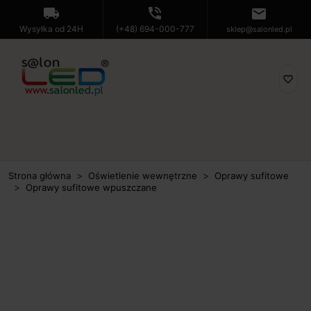
local_shipping
phone_in_talk
mail
Wysyłka od 24H
(+48) 694-000-777
sklep@salonled.pl
favorite_border
Strona główna
Oświetlenie wewnętrzne
Oprawy sufitowe
Oprawy sufitowe wpuszczane