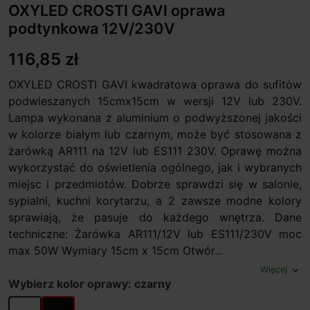
OXYLED CROSTI GAVI oprawa
podtynkowa 12V/230V
116,85 zł
OXYLED CROSTI GAVI kwadratowa oprawa do sufitów
podwieszanych 15cmx15cm w wersji 12V lub 230V.
Lampa wykonana z aluminium o podwyższonej jakości
w kolorze białym lub czarnym, może być stosowana z
żarówką AR111 na 12V lub ES111 230V. Oprawę można
wykorzystać do oświetlenia ogólnego, jak i wybranych
miejsc i przedmiotów. Dobrze sprawdzi się w salonie,
sypialni, kuchni korytarzu, a 2 zawsze modne kolory
sprawiają, że pasuje do każdego wnętrza. Dane
techniczne: Żarówka AR111/12V lub ES111/230V moc
max 50W Wymiary 15cm x 15cm Otwór...
Więcej
expand_more
Wybierz kolor oprawy: czarny
biały
czarny