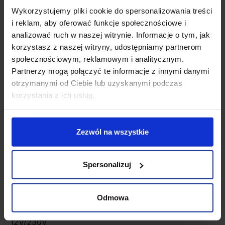
ES111 biała 10W 4000K
LED 11,7W(75W) AR111
Wykorzystujemy pliki cookie do spersonalizowania treści
ściemnialna
i reklam, aby oferować funkcje społecznościowe i
139,99 zł
119,99 zł
139,99 zł
analizować ruch w naszej witrynie. Informacje o tym, jak
korzystasz z naszej witryny, udostępniamy partnerom
Zobacz szczegóły
Zobacz szczegóły
społecznościowym, reklamowym i analitycznym.
Partnerzy mogą połączyć te informacje z innymi danymi
otrzymanymi od Ciebie lub uzyskanymi podczas
korzystania z ich usług.
Zezwól na wszystkie
Spersonalizuj
OXYLED CROSTI LANA
OXYLED CROSTI LANA
Odmowa
RO L oprawa
SQ DUE oprawa
podtynkowa 17cm
podtynkowa 12V/230V
12V/230V