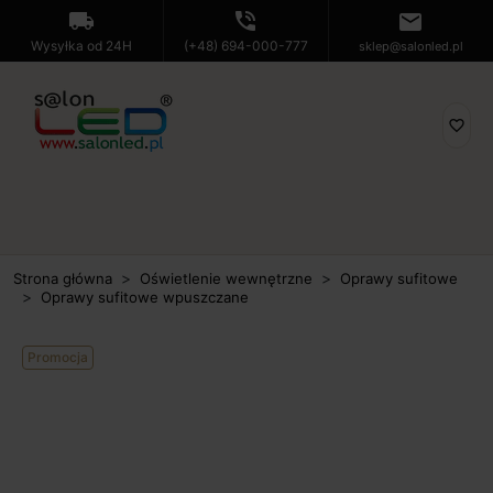
local_shipping
phone_in_talk
mail
Wysyłka od 24H
(+48) 694-000-777
sklep@salonled.pl
favorite_border
Strona główna
Oświetlenie wewnętrzne
Oprawy sufitowe
Oprawy sufitowe wpuszczane
Promocja