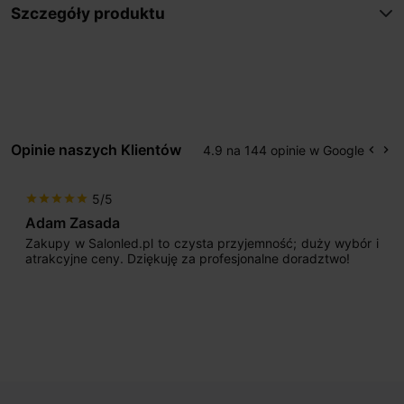
Szczegóły produktu
Opinie naszych Klientów
4.9 na 144 opinie w Google
keyboard_arrow_left
keyboard_arrow_right
Popr
Na
5/5
star
star
star
star
star
Adam Zasada
Zakupy w Salonled.pl to czysta przyjemność; duży wybór i
atrakcyjne ceny. Dziękuję za profesjonalne doradztwo!