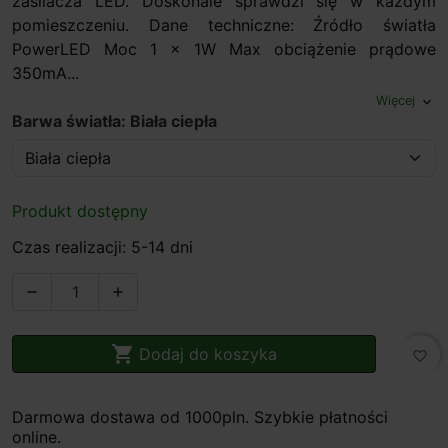
zasilacza LED. Doskonale sprawdzi się w każdym
pomieszczeniu. Dane techniczne: Źródło światła
PowerLED Moc 1 x 1W Max obciążenie prądowe
350mA...
Więcej
expand_more
Barwa światła: Biała ciepła
Produkt dostępny
Czas realizacji: 5-14 dni



Dodaj do koszyka
favorite_border
Darmowa dostawa od 1000pln. Szybkie płatności
online.