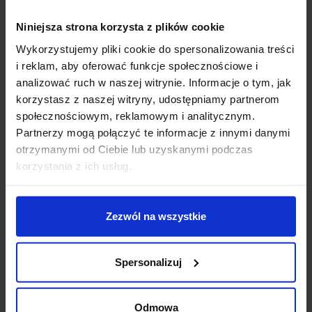
sklep@salonled.pl
email
Niniejsza strona korzysta z plików cookie
Wykorzystujemy pliki cookie do spersonalizowania treści
Metody płatności
i reklam, aby oferować funkcje społecznościowe i
analizować ruch w naszej witrynie. Informacje o tym, jak
korzystasz z naszej witryny, udostępniamy partnerom
Koszt dostawy
społecznościowym, reklamowym i analitycznym.
Partnerzy mogą połączyć te informacje z innymi danymi
otrzymanymi od Ciebie lub uzyskanymi podczas
Zapytaj o produkt
korzystania z ich usług.
Zezwól na wszystkie
Opis
Spersonalizuj
Nowoczesna oprawa sufitowa
SLV Dekled , 112242
Dekled
to niewielkich rozmiarów, okrągła oprawa
Odmowa