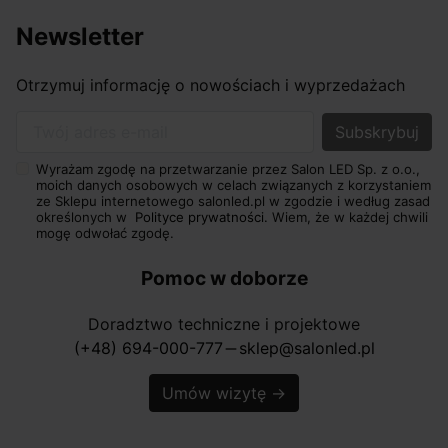
Newsletter
Otrzymuj informację o nowościach i wyprzedażach
Twój adres e-mail
Wyrażam zgodę na przetwarzanie przez Salon LED Sp. z o.o.,
moich danych osobowych w celach związanych z korzystaniem
ze Sklepu internetowego salonled.pl w zgodzie i według zasad
określonych w
Polityce prywatności.
Wiem, że w każdej chwili
mogę odwołać zgodę.
Pomoc w doborze
Doradztwo techniczne i projektowe
(+48) 694-000-777
sklep@salonled.pl
horizontal_rule
Umów wizytę
→