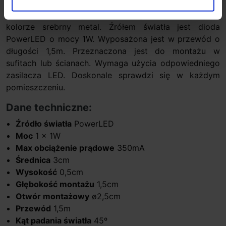
sufitowa renomowanej firmy
SLV
. Wykonana jest z
aluminium i tworzywa sztucznego. Wykończona w
kolorze srebrny metal. Źrółem światła jest dioda
PowerLED o mocy 1W. Wyposażona jest w przewód o
długości 1,5m. Przeznaczona jest do montażu w
sufitach lub ścianach. Wymaga użycia odpowiedniego
zasilacza LED. Doskonale sprawdzi się w każdym
pomieszczeniu.
Dane techniczne:
Źródło światła
PowerLED
Moc
1 x 1W
Max obciążenie prądowe
350mA
Średnica
3cm
Wysokość
0,5cm
Głębokość montażu
1,5cm
Otwór montażowy
ø2,5cm
Przewód
1,5m
Kąt padania światła
45º