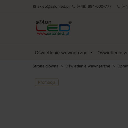
sklep@salonled.pl
(+48) 694-000-777
(+4

phone
phone
Oświetlenie wewnętrzne
Oświetlenie 
Strona główna
Oświetlenie wewnętrzne
Opraw
Promocja