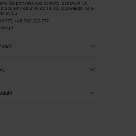
tania lub potrzebujesz pomocy, zadzwoń lub
: pracujemy od 8:00 do 18:00, odpowiedzi na e-
do 22:00.
00 777
,
+48 799 220 777
nled.pl
ności
wy
rodukt