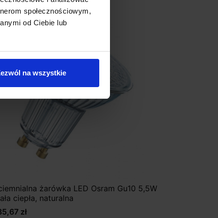
artnerom społecznościowym,
anymi od Ciebie lub
ezwól na wszystkie
ciemnialna żarówka LED Osram Gu10 5,5W
iała ciepła, naturalna
35,67 zł