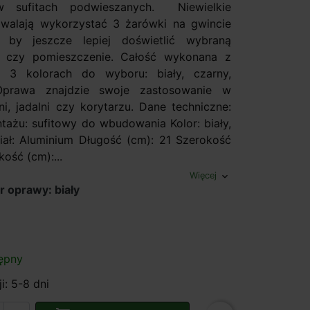
 sufitach podwieszanych. Niewielkie
walają wykorzystać 3 żarówki na gwincie
by jeszcze lepiej doświetlić wybraną
ę czy pomieszczenie. Całość wykonana z
 3 kolorach do wyboru: biały, czarny,
Oprawa znajdzie swoje zastosowanie w
ni, jadalni czy korytarzu. Dane techniczne:
ażu: sufitowy do wbudowania Kolor: biały,
iał: Aluminium Długość (cm): 21 Szerokość
ość (cm):...
Więcej
expand_more
r oprawy: biały
ępny
i: 5-8 dni