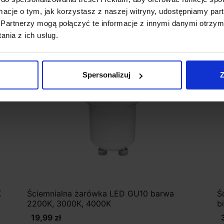
ormacje o tym, jak korzystasz z naszej witryny, udostępniamy p
Partnerzy mogą połączyć te informacje z innymi danymi otrzym
nia z ich usług.
Spersonalizuj
Z
K
Ściemnialna żarówka LED GU10 barwa
Ś
2200K, 3000K, 4000K
b
19,99 zł