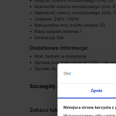
Długość otworu montażowego (cm): 20
Szerokość otworu montażowego (cm): 8
Głębokość otworu montażowego (cm): 1
Zasilanie: 230V ~50Hz
Maksymalna moc źródła światła: 50
Klasa bezpieczeństwa: I
Gwarancja 5lat
Dodatkowe informacje:
Brak żarówki w komplecie
Oprawa pod stałe napięcie 230V - nie 
Żarówki do kupienia w naszym sklepie
Szczegóły produktu
Zgoda
Niniejsza strona korzysta z
Zobacz także
Wykorzystujemy pliki cookie 