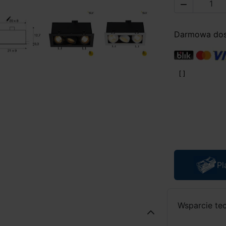

Darmowa dost
Pl
Wsparcie te