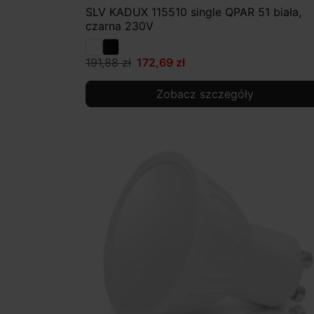
SLV KADUX 115510 single QPAR 51 biała,
czarna 230V
191,88 zł
172,69 zł
Zobacz szczegóły