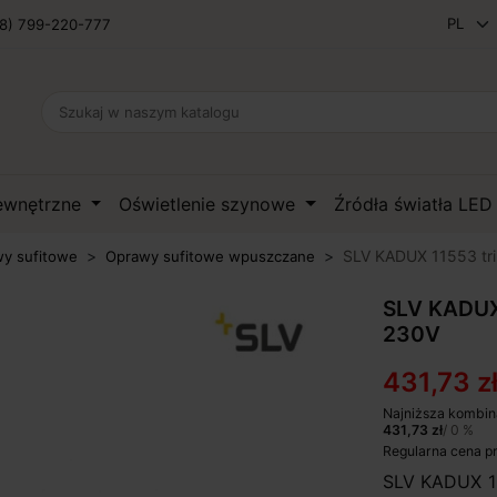
8) 799-220-777
zewnętrzne
Oświetlenie szynowe
Źródła światła LE
SLV KADUX 11553 tri
y sufitowe
Oprawy sufitowe wpuszczane
SLV KADUX 
230V
431,73 z
Najniższa kombin
431,73 zł
/ 0 %
Regularna cena p
SLV KADUX 1