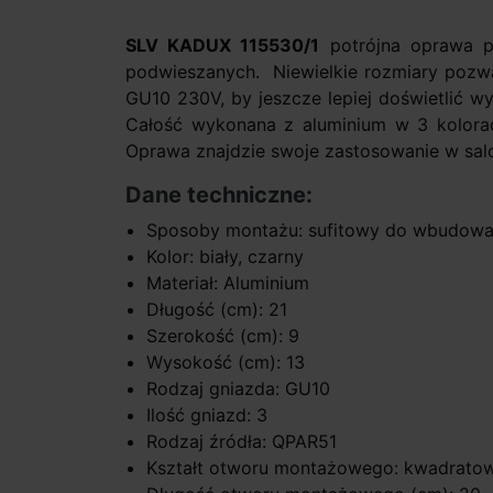
SLV KADUX 115530/1
potrójna oprawa p
podwieszanych. Niewielkie rozmiary pozwa
GU10 230V, by jeszcze lepiej doświetlić w
Całość wykonana z aluminium w 3 kolorach
Oprawa znajdzie swoje zastosowanie w salon
Dane techniczne:
Sposoby montażu: sufitowy do wbudowa
Kolor: biały, czarny
Materiał: Aluminium
Długość (cm): 21
Szerokość (cm): 9
Wysokość (cm): 13
Rodzaj gniazda: GU10
Ilość gniazd: 3
Rodzaj źródła: QPAR51
Kształt otworu montażowego: kwadrato