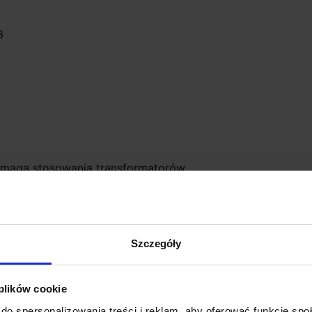
3
wymaga stosowania transformatorów
Szczegóły
 plików cookie
do spersonalizowania treści i reklam, aby oferować funkcje sp