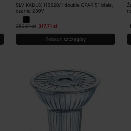
SLV KADUX 115520/1 double QPAR 51 biała,
Ż
czarna 230V
n
353,01 zł
317,71 zł
Zobacz szczegóły