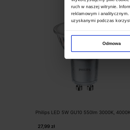
ruch w naszej witrynie. Inf
reklamowym i analitycznym. 
uzyskanymi podczas korzysta
Odmowa
Philips LED 5W GU10 550lm 3000K, 4000
27,99 zł