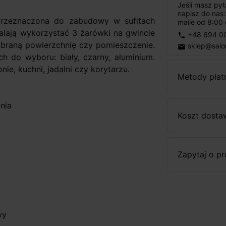
Jeśli masz py
napisz do nas
rzeznaczona do zabudowy w sufitach
maile od 8:00 
lają wykorzystać 3 żarówki na gwincie
+48 694 0
phone
ybraną powierzchnię czy pomieszczenie.
sklep@salo
email
 do wyboru: biały, czarny, aluminium.
ie, kuchni, jadalni czy korytarzu.
Metody płat
nia
Koszt dosta
Zapytaj o p
wy