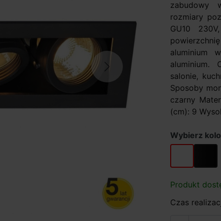
zabudowy w
rozmiary poz
GU10 230V, 
powierzchni
aluminium w
aluminium. 
Next
salonie, kuch
Sposoby mont
czarny Mater
(cm): 9 Wysok
Wybierz kolo
biały
czarny
Produkt dost
Czas realizacj