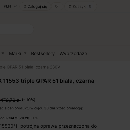
0
Zaloguj się
Koszyk

favorite_border
shopping_cart
D
Marki
Bestsellery
Wyprzedaże
ple QPAR 51 biała, czarna 230V
11553 triple QPAR 51 biała, czarna
ł
479,70 zł
(- 10%)
acja cen produktu w ciągu 30 dni przed promocją:
roduktu
479,70 zł
/ 10 %
15530/1 potrójna oprawa przeznaczona do