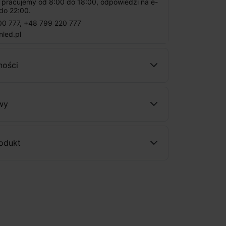
: pracujemy od 8:00 do 18:00, odpowiedzi na e-
do 22:00.
00 777
,
+48 799 220 777
nled.pl
ności
wy
rodukt