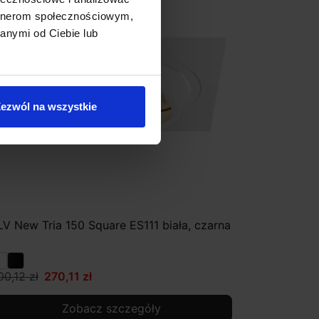
artnerom społecznościowym,
anymi od Ciebie lub
ezwól na wszystkie
LV New Tria 150 Square ES111 biała, czarna
00,12 zł
270,11 zł
Zobacz szczegóły