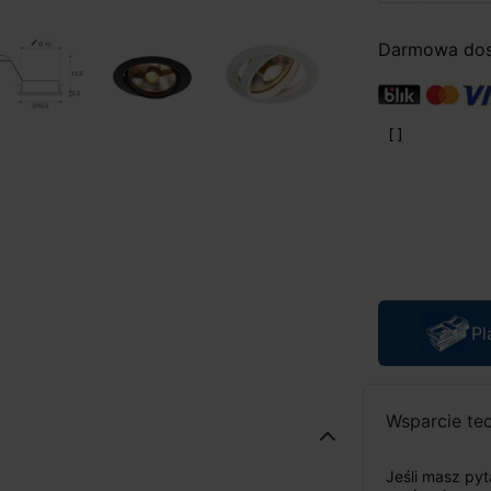
Darmowa dost
Pl
Wsparcie te
Jeśli masz py