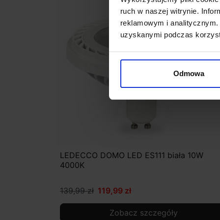
ruch w naszej witrynie. Inf
reklamowym i analitycznym. 
uzyskanymi podczas korzysta
Odmowa
LEDECCO DOMO LED ES111 biała 10W
4000K
139,99 zł
119,99 zł
Zobacz szczegóły