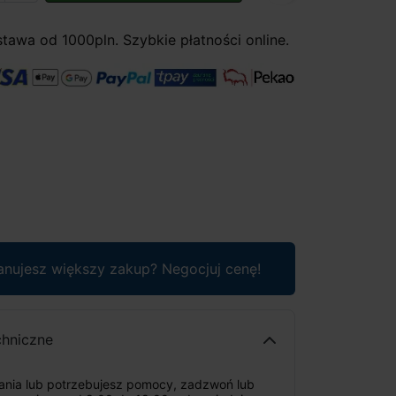
awa od 1000pln. Szybkie płatności online.
anujesz większy zakup? Negocjuj cenę!
chniczne
tania lub potrzebujesz pomocy, zadzwoń lub