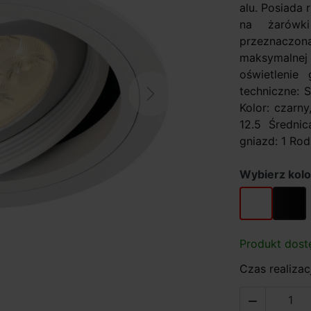
alu. Posiada
na żarówk
przeznaczo
maksymalnej 
oświetleni
techniczne: 
Next
Kolor: czarn
12.5 Średnic
gniazd: 1 Rodz
Wybierz kolo
biały
czarny
Produkt dost
Czas realizacj
