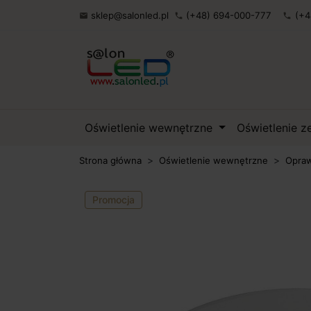
sklep@salonled.pl
(+48) 694-000-777
(+4

phone
phone
Oświetlenie wewnętrzne
Oświetlenie 
Strona główna
Oświetlenie wewnętrzne
Opraw
Promocja