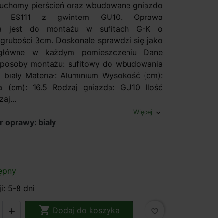
 ruchomy pierścień oraz wbudowane gniazdo
i ES111 z gwintem GU10. Oprawa
na jest do montażu w sufitach G-K o
grubości 3cm. Doskonale sprawdzi się jako
e główne w każdym pomieszczeniu Dane
Sposoby montażu: sufitowy do wbudowania
y, biały Materiał: Aluminium Wysokość (cm):
a (cm): 16.5 Rodzaj gniazda: GU10 Ilość
aj...
Więcej
expand_more
r oprawy: biały
ępny
i: 5-8 dni

Dodaj do koszyka

favorite_border