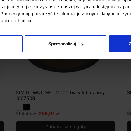
ormacje o tym, jak korzystasz z naszej witryny, udostępniamy p
Partnerzy mogą połączyć te informacje z innymi danymi otrzym
nia z ich usług.
Spersonalizuj
Z
SLV DOWNLIGHT V 100 biały lub czarny
S
1007508
264,45 zł
238,01 zł
3
Zobacz szczegóły