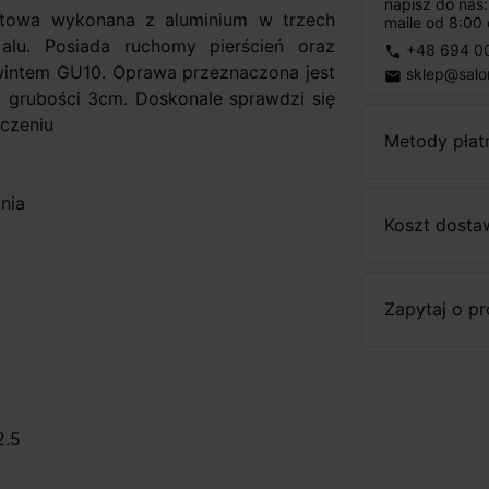
napisz do nas
itowa wykonana z aluminium w trzech
maile od 8:00 
alu. Posiada ruchomy pierścień oraz
+48 694 0
phone
intem GU10. Oprawa przeznaczona jest
sklep@salo
email
 grubości 3cm. Doskonale sprawdzi się
czeniu
Metody płat
nia
Koszt dosta
Zapytaj o p
2.5