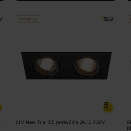
Promocja
,
SLV New Tria 155 podwójna GU10 230V
S
b