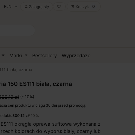
0
Zaloguj się
Koszyk

favorite_border
shopping_cart
D
Marki
Bestsellery
Wyprzedaże
11 biała, czarna
ia 150 ES111 biała, czarna
300,12 zł
(- 10%)
acja cen produktu w ciągu 30 dni przed promocją:
roduktu
300,12 zł
/ 10 %
 ES111 okrągła oprawa sufitowa wykonana z
rzech kolorach do wyboru: biały, czarny lub