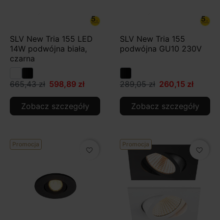
SLV New Tria 155 LED
SLV New Tria 155
14W podwójna biała,
podwójna GU10 230V
czarna
665,43 zł
598,89 zł
289,05 zł
260,15 zł
Zobacz szczegóły
Zobacz szczegóły
Promocja
Promocja
favorite_border
favorite_border