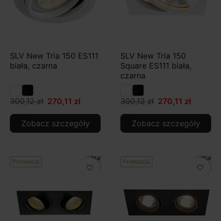
SLV New Tria 150 ES111
SLV New Tria 150
biała, czarna
Square ES111 biała,
czarna
300,12 zł
270,11 zł
300,12 zł
270,11 zł
Zobacz szczegóły
Zobacz szczegóły
Promocja
Promocja
favorite_border
favorite_border