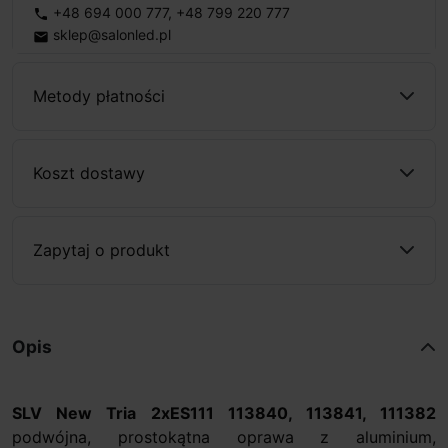
+48 694 000 777
,
+48 799 220 777
phone
sklep@salonled.pl
email
Metody płatności
Koszt dostawy
Zapytaj o produkt
Opis
SLV New Tria 2xES111 113840, 113841, 111382
podwójna, prostokątna oprawa z aluminium,