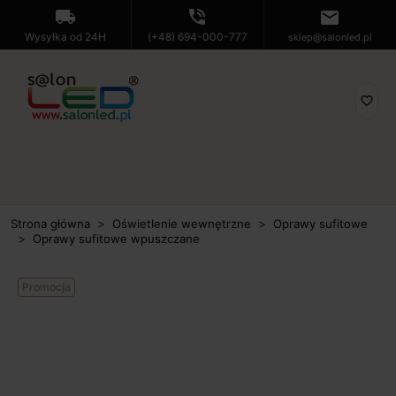
local_shipping
phone_in_talk
mail
Wysyłka od 24H
(+48) 694-000-777
sklep@salonled.pl
favorite_border
Strona główna
Oświetlenie wewnętrzne
Oprawy sufitowe
Oprawy sufitowe wpuszczane
Promocja