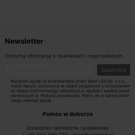
Newsletter
Otrzymuj informację o nowościach i wyprzedażach
Twój adres e-mail
Wyrażam zgodę na przetwarzanie przez Salon LED Sp. z o.o.,
moich danych osobowych w celach związanych z korzystaniem
ze Sklepu internetowego salonled.pl w zgodzie i według zasad
określonych w
Polityce prywatności.
Wiem, że w każdej chwili
mogę odwołać zgodę.
Pomoc w doborze
Doradztwo techniczne i projektowe
(+48) 694-000-777
sklep@salonled.pl