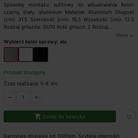
Sposoby montażu: sufitowy do wbudowania Kolor:
czarny, biały, aluminium Materiał: Aluminium Długość
(cm): 31.5 Szerokość (cm): 16.5 Wysokość (cm): 12.5
Rodzaj gniazda: GU10 Ilość gniazd: 2 Rodzaj...
Więcej
expand_more
Wybierz kolor oprawy: alu
alu
biały
czarny
Produkt dostępny
Czas realizacji: 5-8 dni



Dodaj do koszyka
favorite_border
Darmowa dostawa od 1000pln. Szybkie płatności