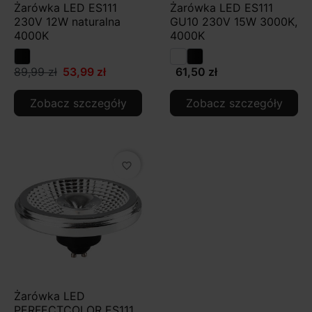
Żarówka LED ES111
Żarówka LED ES111
230V 12W naturalna
GU10 230V 15W 3000K,
4000K
4000K
89,99 zł
53,99 zł
61,50 zł
Zobacz szczegóły
Zobacz szczegóły
favorite_border
Żarówka LED
PERFECTCOLOR ES111