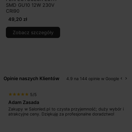
SMD GU10 12W 230V
CRI90
49,20 zł
Zobacz szczegóły
Opinie naszych Klientów
4.9 na 144 opinie w Google
keyboard_arrow_left
keyboard_arrow_right
Popr
Na
5/5
star
star
star
star
star
Adam Zasada
Zakupy w Salonled.pl to czysta przyjemność; duży wybór i
atrakcyjne ceny. Dziękuję za profesjonalne doradztwo!