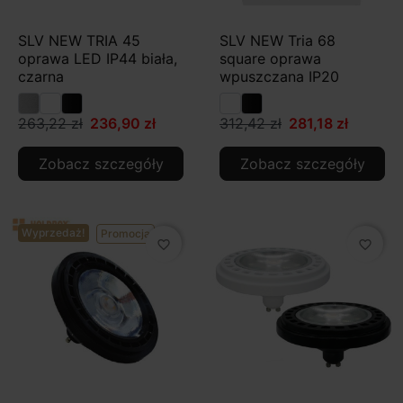
SLV NEW TRIA 45
SLV NEW Tria 68
oprawa LED IP44 biała,
square oprawa
czarna
wpuszczana IP20
263,22 zł
236,90 zł
312,42 zł
281,18 zł
Zobacz szczegóły
Zobacz szczegóły
Wyprzedaż!
Promocja
favorite_border
favorite_border