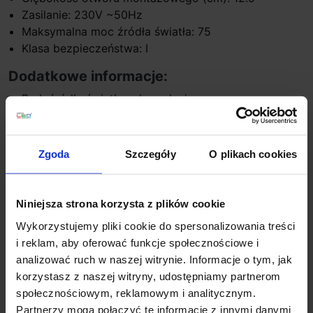
Zasilanie: 230V ~50Hz
Maksymalna moc źródła światła: 75
Klasa bezpieczeństwa: I
Dodatkowe informacje:
Brak źródła światła w komplecie
Możliwość dokupienia żarówek w naszym sklepie
Oprawy nie wymagają transformatora
Zgoda
Szczegóły
O plikach cookies
Szczegóły produktu
Niniejsza strona korzysta z plików cookie
Wykorzystujemy pliki cookie do spersonalizowania treści
Zobacz także
i reklam, aby oferować funkcje społecznościowe i
analizować ruch w naszej witrynie. Informacje o tym, jak
korzystasz z naszej witryny, udostępniamy partnerom
Wyprzedaż!
Promocja
Promocja
favorite_border
favorite_border
społecznościowym, reklamowym i analitycznym.
Partnerzy mogą połączyć te informacje z innymi danymi