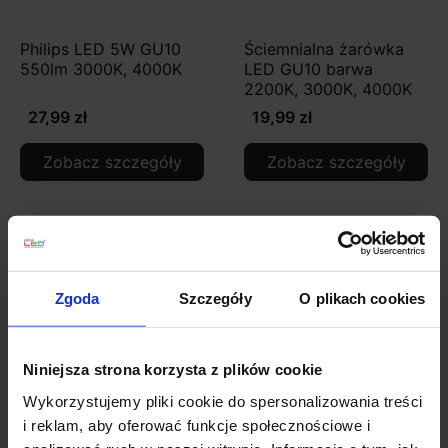
Philips LED 5W GU10
Ściemnialna żarówka
550lm 3000K, 4000K
LED GU10 barwa
2200K, 3000K, 4000K
27,99 zł
19,99 zł
Zobacz szczegóły
Zobacz szczegóły
Promocja
Zgoda
Szczegóły
O plikach cookies
Niniejsza strona korzysta z plików cookie
Wykorzystujemy pliki cookie do spersonalizowania treści
i reklam, aby oferować funkcje społecznościowe i
Ściemnialna żarówka
SLV DOWNLIGHT V 100