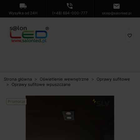
local_shipping
phone_in_talk
mail
Wysyłka od 24H
(+48) 694-000-777
sklep@salonled.pl
favorite_border
Strona główna
Oświetlenie wewnętrzne
Oprawy sufitowe
Oprawy sufitowe wpuszczane
Promocja