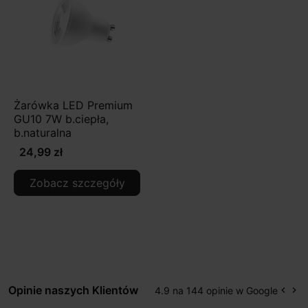
Żarówka LED Premium
GU10 7W b.ciepła,
b.naturalna
24,99 zł
Zobacz szczegóły
Opinie naszych Klientów
4.9 na 144 opinie w Google
keyboard_arrow_left
keyboard_arrow_right
Popr
Na