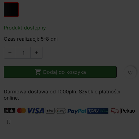
czarny
Produkt dostępny
Czas realizacji: 5-8 dni



Dodaj do koszyka
favorite_border
Darmowa dostawa od 1000pln. Szybkie płatności
online.