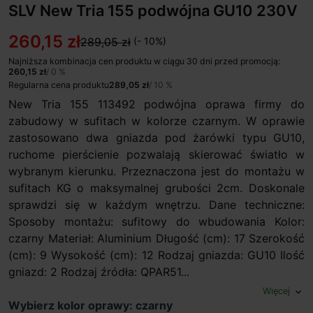
SLV New Tria 155 podwójna GU10 230V
260,15 zł
289,05 zł
(- 10%)
Najniższa kombinacja cen produktu w ciągu 30 dni przed promocją:
260,15 zł
/ 0 %
Regularna cena produktu
289,05 zł
/ 10 %
New Tria 155 113492 podwójna oprawa firmy do
zabudowy w sufitach w kolorze czarnym. W oprawie
zastosowano dwa gniazda pod żarówki typu GU10,
ruchome pierścienie pozwalają skierować światło w
wybranym kierunku. Przeznaczona jest do montażu w
sufitach KG o maksymalnej grubości 2cm. Doskonale
sprawdzi się w każdym wnętrzu. Dane techniczne:
Sposoby montażu: sufitowy do wbudowania Kolor:
czarny Materiał: Aluminium Długość (cm): 17 Szerokość
(cm): 9 Wysokość (cm): 12 Rodzaj gniazda: GU10 Ilość
gniazd: 2 Rodzaj źródła: QPAR51...
Więcej
expand_more
Wybierz kolor oprawy: czarny