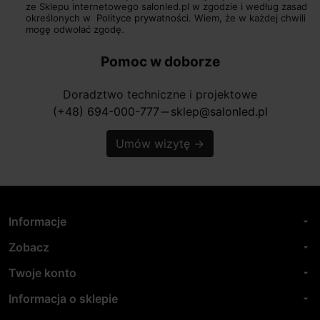
ze Sklepu internetowego salonled.pl w zgodzie i według zasad
określonych w
Polityce prywatności.
Wiem, że w każdej chwili
mogę odwołać zgodę.
Pomoc w doborze
Doradztwo techniczne i projektowe
(+48) 694-000-777
sklep@salonled.pl
horizontal_rule
Umów wizytę
→
Informacje
arrow_drop_down
Zobacz
arrow_drop_down
Twoje konto
arrow_drop_down
Informacja o sklepie
arrow_drop_down