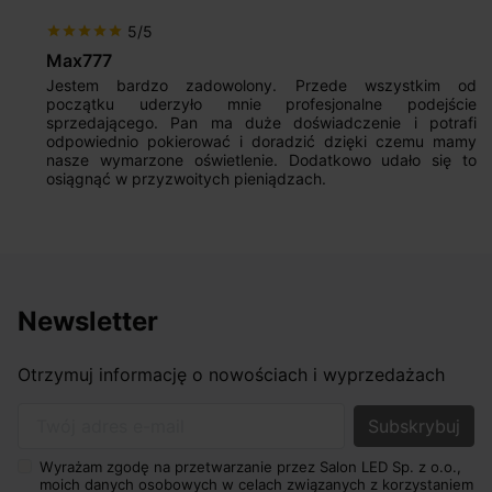
5/5
star
star
star
star
star
Max777
Jestem bardzo zadowolony. Przede wszystkim od
początku uderzyło mnie profesjonalne podejście
sprzedającego. Pan ma duże doświadczenie i potrafi
odpowiednio pokierować i doradzić dzięki czemu mamy
nasze wymarzone oświetlenie. Dodatkowo udało się to
osiągnąć w przyzwoitych pieniądzach.
Newsletter
Otrzymuj informację o nowościach i wyprzedażach
Twój adres e-mail
Wyrażam zgodę na przetwarzanie przez Salon LED Sp. z o.o.,
moich danych osobowych w celach związanych z korzystaniem