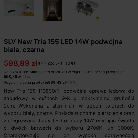
SLV New Tria 155 LED 14W podwójna
biała, czarna
598,89 zł
665,43 zł
(- 10%)
Najniższa kombinacja cen produktu w ciągu 30 dni przed promocją:
598,89 zł
/ 0 %
Regularna cena produktu
665,43 zł
/ 10 %
New Tria 155 113890/1 podwójna oprawa ledowa do
zabudowy w sufitach G-K o maksymalnej grubości
2cm. Wykonana z aluminium w trzech kolorach do
wyboru biały, czarny. Posiada ruchome pierścienie oraz
zintegrowane diody LED o mocy 14W emitując światło
o dwóch barwach do wyboru 2700K lub 3000K.
Charakteryzuje się on wysoką sprawnością