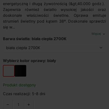
energetyczną i długą żywotnością (&gt;40.000 godz.).
Zapewnia również światło wysokiej jakości oraz
doskonałe właściwości świetlne. Oprawa emituje
strumień świetlny pod kątem 38º. Doskonale sprawdzi
się w...
Więcej
expand_more
Barwa światła: biała ciepła 2700K
Wybierz kolor oprawy: biały
biały
czarny
Produkt dostępny
Czas realizacji: 5-8 dni

