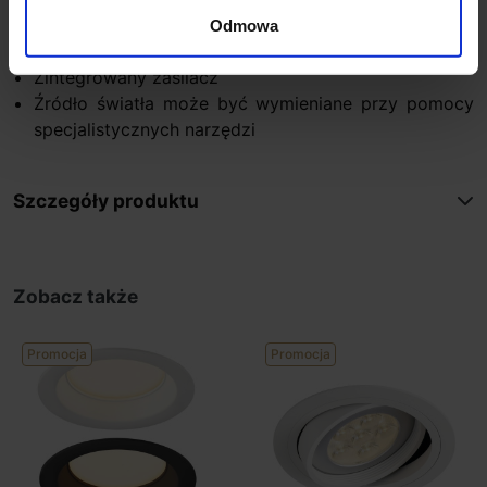
Dodatkowe informacje:
Odmowa
Źródło światła w komplecie
Zintegrowany zasilacz
Źródło światła może być wymieniane przy pomocy
specjalistycznych narzędzi
Szczegóły produktu
Zobacz także
Promocja
Promocja