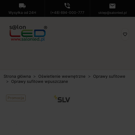
local_shipping
phone_in_talk
mail
Wysyłka od 24H
(+48) 694-000-777
sklep@salonled.pl
favorite_border
Strona główna
Oświetlenie wewnętrzne
Oprawy sufitowe
Oprawy sufitowe wpuszczane
Promocja