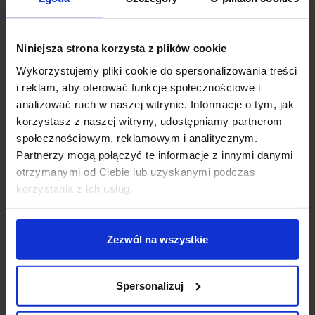
Kolor: czarny, biały
Materiał: Aluminium
Długość (cm): 17
Niniejsza strona korzysta z plików cookie
Szerokość (cm): 9
Wykorzystujemy pliki cookie do spersonalizowania treści
Wysokość (cm): 3.9
i reklam, aby oferować funkcje społecznościowe i
Kształt otworu montażowego: kwadratowy
analizować ruch w naszej witrynie. Informacje o tym, jak
Długość otworu montażowego (cm): 15.5
korzystasz z naszej witryny, udostępniamy partnerom
Szerokość otworu montażowego (cm): 8
społecznościowym, reklamowym i analitycznym.
Głębokość otworu montażowego (cm): 4
Partnerzy mogą połączyć te informacje z innymi danymi
Zasilanie: 230V ~50Hz, 350mA
otrzymanymi od Ciebie lub uzyskanymi podczas
Moc oprawy (W): 14
korzystania z ich usług.
Klasa bezpieczeństwa: II
Kąt świecenia oprawy nr 1 (°): 38
Średnia żywotność źródła światła 1 (h): 40000
Zezwól na wszystkie
Temp. barwowa źródła światła zintegr. w oprawie
(K): 2700
Współcz. oddawania barw (CRI): 80
Spersonalizuj
Strumień świetlny 1: 2700K - 1160lm