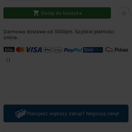

Dodaj do koszyka
favorite_border
Darmowa dostawa od 1000pln. Szybkie płatności
online.
Planujesz większy zakup? Negocjuj cenę!