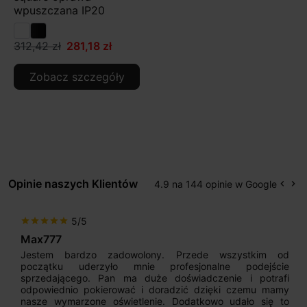
wpuszczana IP20
312,42 zł
281,18 zł
Zobacz szczegóły
Opinie naszych Klientów
4.9 na 144 opinie w Google
keyboard_arrow_left
keyboard_arrow_right
Popr
Na
5/5
star
star
star
star
star
Max777
Jestem bardzo zadowolony. Przede wszystkim od
początku uderzyło mnie profesjonalne podejście
sprzedającego. Pan ma duże doświadczenie i potrafi
odpowiednio pokierować i doradzić dzięki czemu mamy
nasze wymarzone oświetlenie. Dodatkowo udało się to