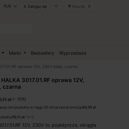
0
Zaloguj się
Koszyk

favorite_border
shopping_cart
D
Marki
Bestsellery
Wyprzedaże
7.01.RF oprawa 12V, 230V biała, czarna
 HALKA 3017.01.RF oprawa 12V,
, czarna
,11 zł
(- 10%)
acja cen produktu w ciągu 30 dni przed promocją:
63,10 zł
roduktu
70,11 zł
/ 10 %
17.01.RF 12V, 230V to pojedyncza, okrągła