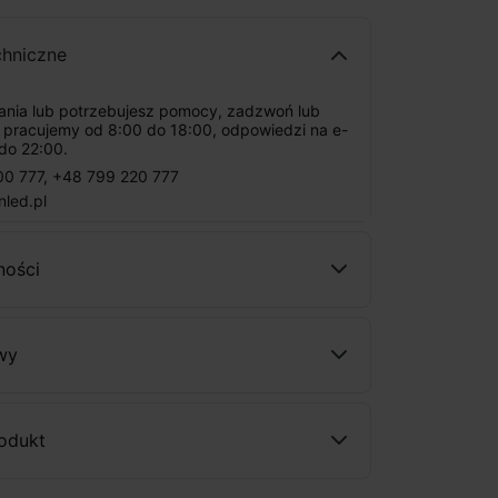
chniczne
tania lub potrzebujesz pomocy, zadzwoń lub
: pracujemy od 8:00 do 18:00, odpowiedzi na e-
do 22:00.
00 777
,
+48 799 220 777
nled.pl
ności
wy
rodukt