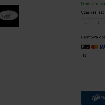
Produkt dost
Czas realizacj

Darmowa dost
Pl