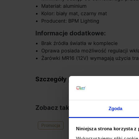
Materiał: aluminium
Kolor: biały mat, czarny mat
Producent: BPM Lighting
Informacje dodatkowe:
Brak źródła światła w komplecie
Oprawa posiada możliwość regulacji wkł
Żarówki MR16 (12V) wymagają użycia tr
Szczegóły produktu
Zobacz także
Zgoda
Promocja
Niniejsza strona korzysta z
Wykorzystujemy pliki cookie 