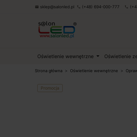
sklep@salonled.pl
(+48) 694-000-777
(+4

phone
phone
Oświetlenie wewnętrzne
Oświetlenie 
Strona główna
Oświetlenie wewnętrzne
Opraw
Promocja