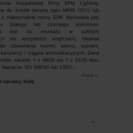
towa hiszpańskiej firmy BPM Lighting.
a do źródeł światła typu MR16 (12V) lub
 o maksymalnej mocy 50W. Wykonana jest
o białego lub czarnego aluminium.
ona jest do montażu w sufitach
ch we wszystkich wnętrzach, idealnie
o oświetlenia kuchni, salonu, sypialni,
 korytarzy i ciągów komunikacyjnych. Dane
Źródło światła: 1 x MR16 lub 1 x GU10 Moc
Napięcie: 12V (MR16) lub 230V...
Więcej
expand_more
r oprawy: biały