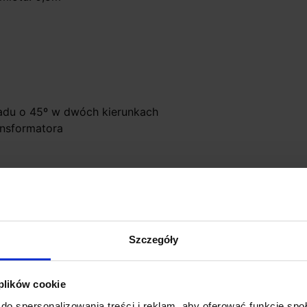
adu o 45º w dwóch kierunkach
ansformatora
Szczegóły
Promocja
 plików cookie
do spersonalizowania treści i reklam, aby oferować funkcje sp