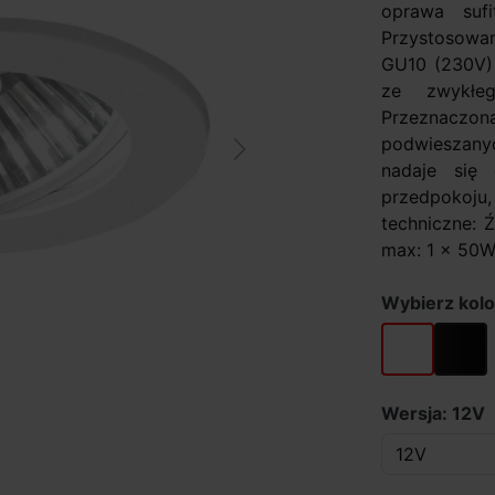
oprawa sufi
Przystosowan
GU10 (230V)
ze zwykłeg
Przeznacz
podwieszany
Next
nadaje się d
przedpokoju,
techniczne: 
max: 1 x 50W 
Wybierz kolo
biały
czarny
Wersja: 12V