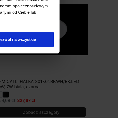
artnerom społecznościowym,
anymi od Ciebie lub
ezwól na wszystkie
PM CATLI HALKA 3017.01.RF.WH/BK.LED
0W, 7W biała, czarna
64,08 zł
327,67 zł
Zobacz szczegóły