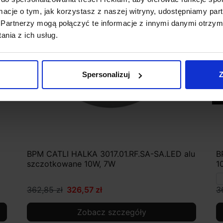
ormacje o tym, jak korzystasz z naszej witryny, udostępniamy p
Partnerzy mogą połączyć te informacje z innymi danymi otrzym
nia z ich usług.
Spersonalizuj
Z
BPM CATLI HALKA 3017.01.RF.SA-SA.LED alu
B
szczotkowane 10W, 7W
1
362,85 zł
326,57 zł
3
Zobacz szczegóły