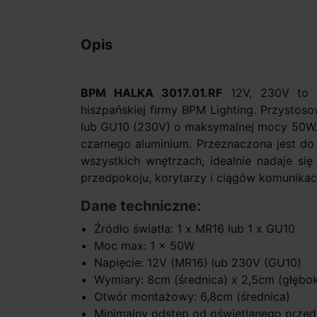
Opis
BPM HALKA 3017.01.RF
12V, 230V to p
hiszpańskiej firmy BPM Lighting. Przystos
lub GU10 (230V) o maksymalnej mocy 50W. 
czarnego aluminium. Przeznaczona jest d
wszystkich wnętrzach, idealnie nadaje się 
przedpokoju, korytarzy i ciągów komunikac
Dane techniczne:
Źródło światła: 1 x MR16 lub 1 x GU10
Moc max: 1 x 50W
Napięcie: 12V (MR16) lub 230V (GU10)
Wymiary: 8cm (średnica) x 2,5cm (głębo
Otwór montażowy: 6,8cm (średnica)
Minimalny odstęp od oświetlanego przed