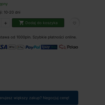
ępny
i: 10-20 dni

Dodaj do koszyka

favorite_border
awa od 1000pln. Szybkie płatności online.
anujesz większy zakup? Negocjuj cenę!