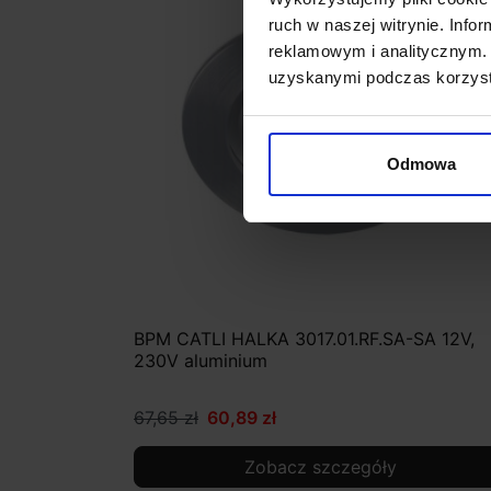
ruch w naszej witrynie. Inf
reklamowym i analitycznym. 
uzyskanymi podczas korzysta
Odmowa
BPM CATLI HALKA 3017.01.RF.SA-SA 12V,
230V aluminium
67,65 zł
60,89 zł
Zobacz szczegóły