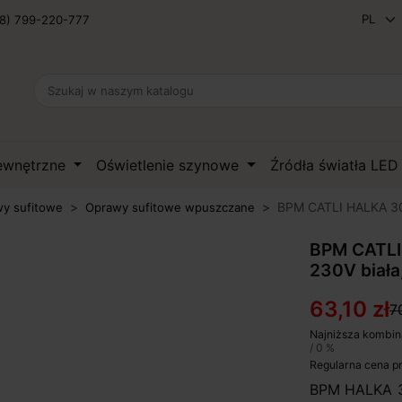
8) 799-220-777
zewnętrzne
Oświetlenie szynowe
Źródła światła LE
BPM CATLI HALKA 301
y sufitowe
Oprawy sufitowe wpuszczane
BPM CATLI
230V biała
63,10 zł
70
Najniższa kombin
/ 0 %
Regularna cena p
BPM HALKA 30