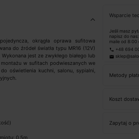
Wsparcie te
Jeśli masz py
napisz do nas
ojedyncza, okrągła oprawa sufitowa
maile od 8:00 
owana do źródeł światła typu MR16 (12V)
+48 694 0
phone
Wykonana jest ze zwykłego białego lub
sklep@salo
email
o montażu w sufitach podwieszanych we
do oświetlenia kuchni, salonu, sypialni,
Metody płat
yjnych.
Koszt dosta
kość)
Zapytaj o p
miotu: 0,5m