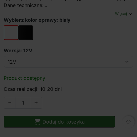
Dane techniczne:...
Więcej
expand_more
Wybierz kolor oprawy: biały
biały
czarny
Wersja: 12V
Produkt dostępny
Czas realizacji: 10-20 dni



Dodaj do koszyka
favorite_border