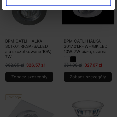
BPM CATLI HALKA
BPM CATLI HALKA
3017.01.RF.SA-SA.LED
3017.01.RF.WH/BK.LED
alu szczotkowane 10W,
10W, 7W biała, czarna
7W
362,85 zł
326,57 zł
364,08 zł
327,67 zł
Zobacz szczegóły
Zobacz szczegóły
Promocja