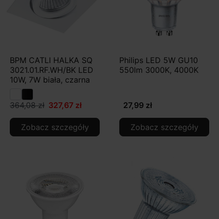
BPM CATLI HALKA SQ
Philips LED 5W GU10
3021.01.RF.WH/BK LED
550lm 3000K, 4000K
10W, 7W biała, czarna
364,08 zł
327,67 zł
27,99 zł
Zobacz szczegóły
Zobacz szczegóły