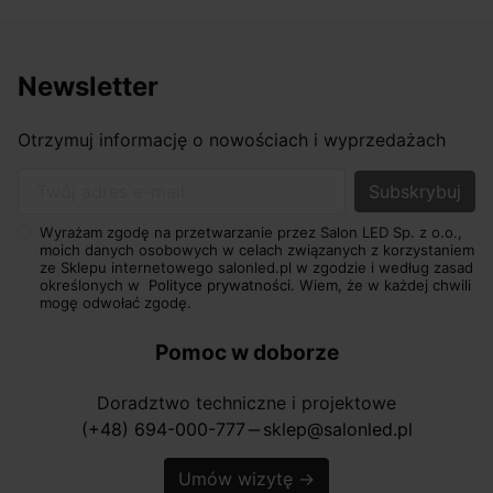
Newsletter
Otrzymuj informację o nowościach i wyprzedażach
Twój adres e-mail
Wyrażam zgodę na przetwarzanie przez Salon LED Sp. z o.o.,
moich danych osobowych w celach związanych z korzystaniem
ze Sklepu internetowego salonled.pl w zgodzie i według zasad
określonych w
Polityce prywatności.
Wiem, że w każdej chwili
mogę odwołać zgodę.
Pomoc w doborze
Doradztwo techniczne i projektowe
(+48) 694-000-777
sklep@salonled.pl
horizontal_rule
Umów wizytę
→