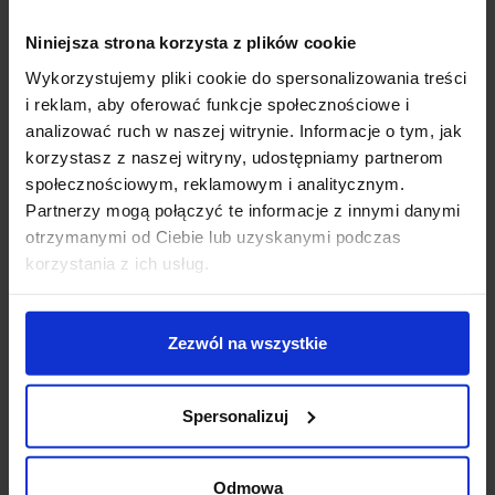
Niniejsza strona korzysta z plików cookie
Wykorzystujemy pliki cookie do spersonalizowania treści
i reklam, aby oferować funkcje społecznościowe i
analizować ruch w naszej witrynie. Informacje o tym, jak
korzystasz z naszej witryny, udostępniamy partnerom
społecznościowym, reklamowym i analitycznym.
BPM CATLI HALKA
BPM CATLI HALKA
Partnerzy mogą połączyć te informacje z innymi danymi
3017.01.RF oprawa 12V,
3017.01.RF.SA-SA 12V,
otrzymanymi od Ciebie lub uzyskanymi podczas
230V biała, czarna
230V aluminium
korzystania z ich usług.
70,11 zł
63,10 zł
67,65 zł
60,89 zł
Zezwól na wszystkie
Zobacz szczegóły
Zobacz szczegóły
Spersonalizuj
Promocja
Promocja
Odmowa