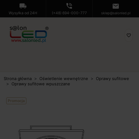
local_shipping
phone_in_talk
mail
Wysyłka od 24H
(+48) 694-000-777
sklep@salonled.pl
favorite_border
Strona główna
Oświetlenie wewnętrzne
Oprawy sufitowe
Oprawy sufitowe wpuszczane
Promocja