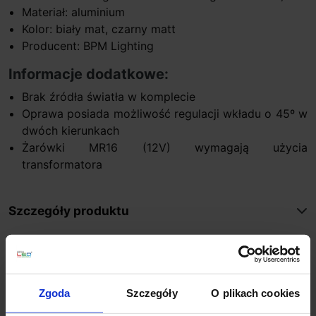
Materiał: aluminium
Kolor: biały mat, czarny matt
Producent: BPM Lighting
Informacje dodatkowe:
Brak źródła światła w komplecie
Oprawa posiada możliwość regulacji wkładu o 45º w
dwóch kierunkach
Żarówki MR16 (12V) wymagają użycia
transformatora
Szczegóły produktu
Zobacz także
Zgoda
Szczegóły
O plikach cookies
Promocja
Promocja