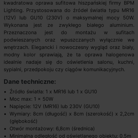
kwadratowa oprawa sufitowa hiszpańskiej firmy BPM
Lighting. Przystosowana do źródeł światła typu MR16
(12V) lub GU10 (230V) o maksymalnej mocy 50W.
Wykonana jest ze zwykłego białego aluminium.
Przeznaczona jest do montażu w sufitach
podwieszanych oraz wpuszczanych wyłącznie we
wnętrzach. Elegancki i nowoczesny wygląd oraz biały,
modny kolor sprawiają, że ta oprawa halogenowa
idealnie nadaje się do oświetlenia salonu, kuchni,
sypialni, przedpokoju czy ciągów komunikacyjnych.
Dane techniczne:
Źródło światła: 1 x MR16 lub 1 x GU10
Moc max: 1 x 50W
Napięcie: 12V (MR16) lub 230V (GU10)
Wymiary: 8cm (długość) x 8cm (szerokość) x 2,2cm
(głębokość)
Otwór montażowy: 6,8cm (średnica)
Minimalna odległość od oświetlanego obiektu: 0,5m