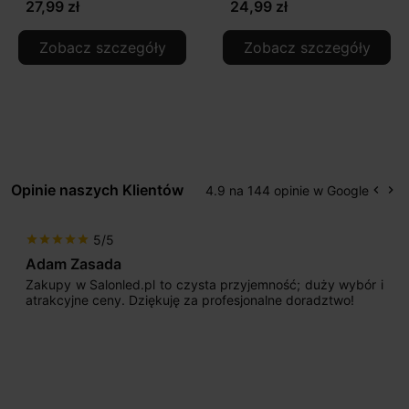
27,99 zł
24,99 zł
Zobacz szczegóły
Zobacz szczegóły
Opinie naszych Klientów
4.9 na 144 opinie w Google
keyboard_arrow_left
keyboard_arrow_right
Popr
Na
5/5
5/
ar
star
star
star
star
star
asada
Max777
Salonled.pl to czysta przyjemność; duży wybór i
Jestem bar
e ceny. Dziękuję za profesjonalne doradztwo!
początku u
sprzedające
odpowiednio
nasze wymar
osiągnąć w p