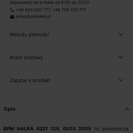
odpowiedzi na e-maile od 8:00 do 22:00.
+48 694 000 777
,
+48 799 220 777
phone
sklep@salonled.pl
email
Metody płatności
Koszt dostawy
Zapytaj o produkt
Opis
BPM HALKA 4221 12V, GU10 230V
to pojedyncza,