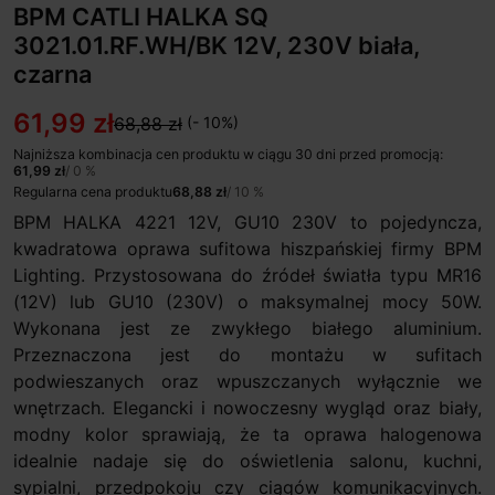
BPM CATLI HALKA SQ
3021.01.RF.WH/BK 12V, 230V biała,
czarna
61,99 zł
68,88 zł
(- 10%)
Najniższa kombinacja cen produktu w ciągu 30 dni przed promocją:
61,99 zł
/ 0 %
Regularna cena produktu
68,88 zł
/ 10 %
BPM HALKA 4221 12V, GU10 230V to pojedyncza,
kwadratowa oprawa sufitowa hiszpańskiej firmy BPM
Lighting. Przystosowana do źródeł światła typu MR16
(12V) lub GU10 (230V) o maksymalnej mocy 50W.
Wykonana jest ze zwykłego białego aluminium.
Przeznaczona jest do montażu w sufitach
podwieszanych oraz wpuszczanych wyłącznie we
wnętrzach. Elegancki i nowoczesny wygląd oraz biały,
modny kolor sprawiają, że ta oprawa halogenowa
idealnie nadaje się do oświetlenia salonu, kuchni,
sypialni, przedpokoju czy ciągów komunikacyjnych.