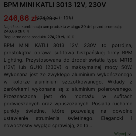
BPM MINI KATLI 3013 12V, 230V
246,86 zł
274,29 zł
(- 10%)
Najniższa kombinacja cen produktu w ciągu 30 dni przed promocją:
246,86 zł
/ 0 %
Regularna cena produktu
274,29 zł
/ 10 %
BPM MINI KATLI 3013 12V, 230V to potrójna,
prostokątna oprawa sufitowa hiszpańskiej firmy BPM
Lighting. Przystosowana do źródeł swiatła typu MR16
(12V) lub GU10 (230V) o maksymalnej mocy 50W.
Wykonana jest ze zwykłego aluminium wykończonego
w kolorze aluminium szczotkowanego. Wkłady z
żarówkami wykonane są z aluminium polerowanego.
Przeznaczona jest do montażu w sufitach
podwieszanych oraz wpuszczanych. Posiada ruchome
punkty świetlne, które pozwalają na dowolne
ustawienie strumienia świetlnego. Elegancki i
nowoczesny wygląd sprawiają, że ta...
Więcej
expand_more