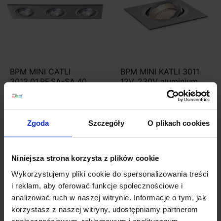
BPM MINI CATLI
BPM MINI KATLI 3011
3013.01.RF.SA-SA.40.
12V, 230V aluminium
LED 3x10W, 3x7W
1 154,97 zł
1 039,47 zł
59,04 zł
53,14 zł
Zgoda
Szczegóły
O plikach cookies
Zobacz szczegóły
Zobacz szczegóły
Niniejsza strona korzysta z plików cookie
Wyprzedaż!
Promocja
Promocja
Wykorzystujemy pliki cookie do spersonalizowania treści
i reklam, aby oferować funkcje społecznościowe i
analizować ruch w naszej witrynie. Informacje o tym, jak
korzystasz z naszej witryny, udostępniamy partnerom
społecznościowym, reklamowym i analitycznym.