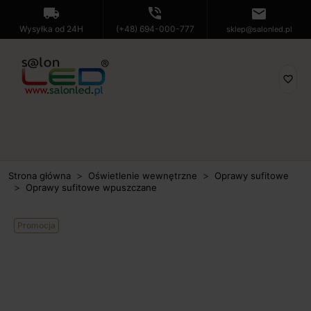
local_shipping
phone_in_talk
mail
Wysyłka od 24H
(+48) 694-000-777
sklep@salonled.pl
favorite_border
Strona główna
Oświetlenie wewnętrzne
Oprawy sufitowe
Oprawy sufitowe wpuszczane
Promocja