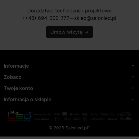
Doradztwo techniczne i projektowe
(+48) 694-000-777
sklep@salonled.pl
horizontal_rule
Umów wizytę
→
Informacje
arrow_drop_down
Zobacz
arrow_drop_down
Twoje konto
arrow_drop_down
Informacja o sklepie
arrow_drop_down
© 2026 Salonled.pl™