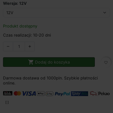
Wersja: 12V
Produkt dostępny
Czas realizacji: 10-20 dni



Dodaj do koszyka
favorite_border
Darmowa dostawa od 1000pln. Szybkie płatności
online.