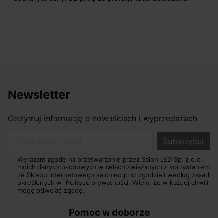
sprzedającego. Pan ma duże doświadczen
odpowiednio pokierować i doradzić dzięk
nasze wymarzone oświetlenie. Dodatkowo 
osiągnąć w przyzwoitych pieniądzach.
Newsletter
Otrzymuj informację o nowościach i wyprzedażach
Twój adres e-mail
Wyrażam zgodę na przetwarzanie przez Salon LED Sp. z o.o.,
moich danych osobowych w celach związanych z korzystaniem
ze Sklepu internetowego salonled.pl w zgodzie i według zasad
określonych w
Polityce prywatności.
Wiem, że w każdej chwili
mogę odwołać zgodę.
Pomoc w doborze