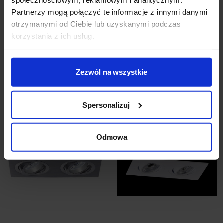
Partnerzy mogą połączyć te informacje z innymi danymi
otrzymanymi od Ciebie lub uzyskanymi podczas
korzystania z ich usług.
BPM MINI KATLI 2011
BPM MINI KATLI 2012
12V, 230V ciemny złoty
12V, 230V
63,96 zł
51,17 zł
189,42 zł
170,48 zł
Zezwól na wszystkie
Zobacz szczegóły
Zobacz szczegóły
Spersonalizuj
Promocja
Promocja
Odmowa