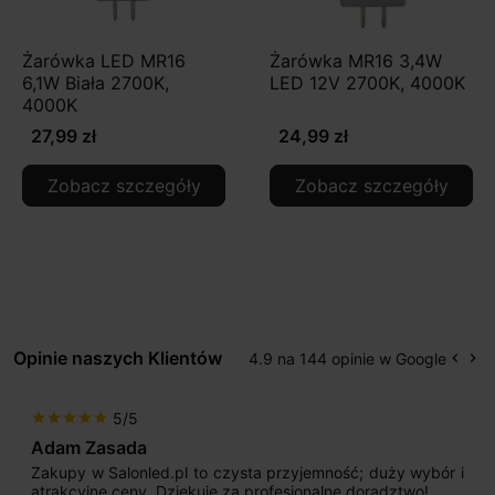
Żarówka LED MR16
Żarówka MR16 3,4W
6,1W Biała 2700K,
LED 12V 2700K, 4000K
4000K
27,99 zł
24,99 zł
Zobacz szczegóły
Zobacz szczegóły
Opinie naszych Klientów
4.9 na 144 opinie w Google
keyboard_arrow_left
keyboard_arrow_right
Popr
Na
5/5
star
star
star
star
star
Max777
ść; duży wybór i
Jestem bardzo zadowolony. Przede w
e doradztwo!
początku uderzyło mnie profesjonaln