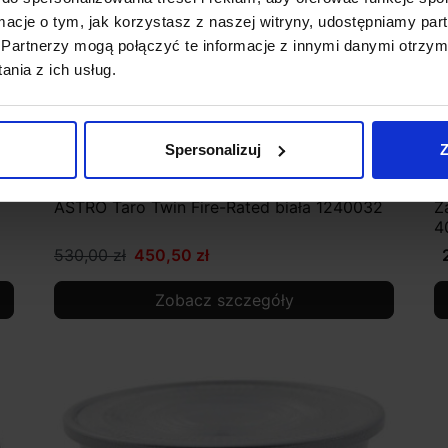
ormacje o tym, jak korzystasz z naszej witryny, udostępniamy p
Partnerzy mogą połączyć te informacje z innymi danymi otrzym
nia z ich usług.
Spersonalizuj
Z
ASTRO Taro Twin Fire-Rated biała 1240032
Ż
4
530,00 zł
450,50 zł
Zobacz szczegóły