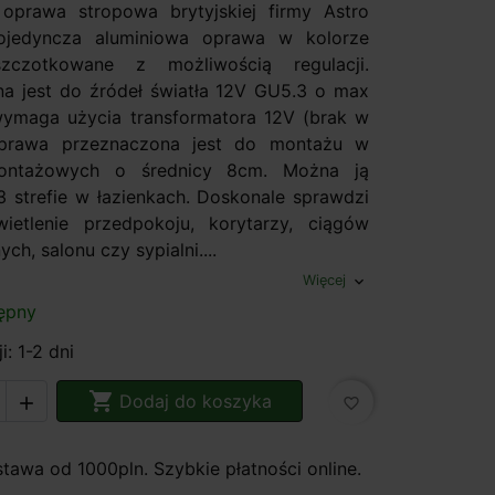
oprawa stropowa brytyjskiej firmy Astro
Pojedyncza aluminiowa oprawa w kolorze
zczotkowane z możliwością regulacji.
a jest do źródeł światła 12V GU5.3 o max
ymaga użycia transformatora 12V (brak w
Oprawa przeznaczona jest do montażu w
ontażowych o średnicy 8cm. Można ją
 strefie w łazienkach. Doskonale sprawdzi
ietlenie przedpokoju, korytarzy, ciągów
ch, salonu czy sypialni....
Więcej
expand_more
ępny
i: 1-2 dni

Dodaj do koszyka

favorite_border
awa od 1000pln. Szybkie płatności online.