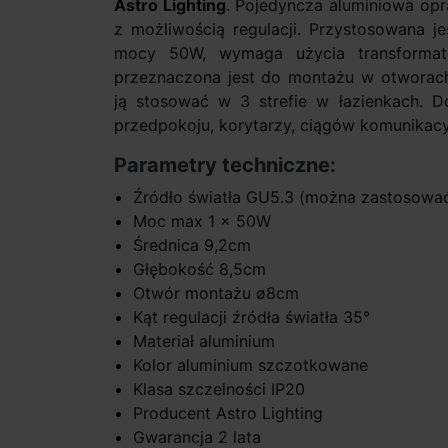
Astro Lighting
. Pojedyncza aluminiowa op
z możliwością regulacji. Przystosowana j
mocy 50W, wymaga użycia transformat
przeznaczona jest do montażu w otworac
ją stosować w 3 strefie w łazienkach. Do
przedpokoju, korytarzy, ciągów komunikacyj
Parametry techniczne:
Źródło światła GU5.3 (można zastosowa
Moc max 1 x 50W
Średnica 9,2cm
Głębokość 8,5cm
Otwór montażu ø8cm
Kąt regulacji źródła światła 35°
Materiał aluminium
Kolor aluminium szczotkowane
Klasa szczelności IP20
Producent Astro Lighting
Gwarancja 2 lata