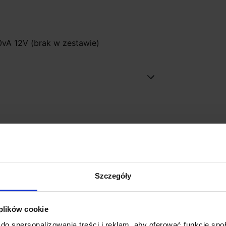
vA 12V (brak w zestawie)
Promocja
Szczegóły
 plików cookie
do spersonalizowania treści i reklam, aby oferować funkcje sp