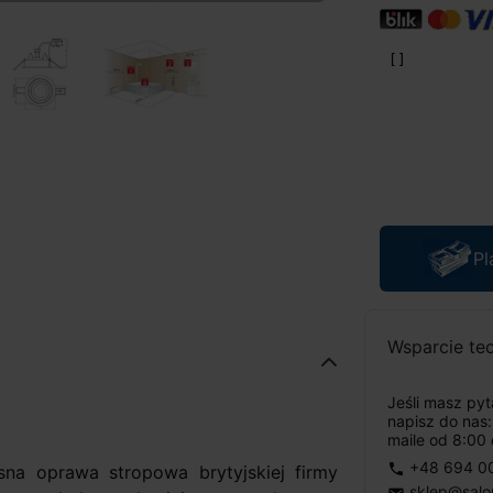
Pl
Wsparcie te
Jeśli masz py
napisz do nas
maile od 8:00 
+48 694 0
phone
a oprawa stropowa brytyjskiej firmy
sklep@salo