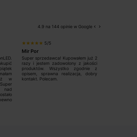
4.9 na 144 opinie w Google
keyboard_arrow_left
keyboard_arrow_right
Poprzedni
Następny
5/5
5/5
star
star
star
star
star
star
star
star
star
star
Mir Por
Patryk123
onLED.
Super sprzedawca! Kupowałem już 2
Szybka real
akupić
razy i jestem zadowolony z jakości
konkurencyjn
iątek
produktów. Wszystko zgodnie z
pomoc w 
ymałam
opisem, sprawna realizacja, dobry
magnetycznyc
już w
kontakt. Polecam.
wyboru. Z p
.Super
ponownie.
a nad
stało
pewno