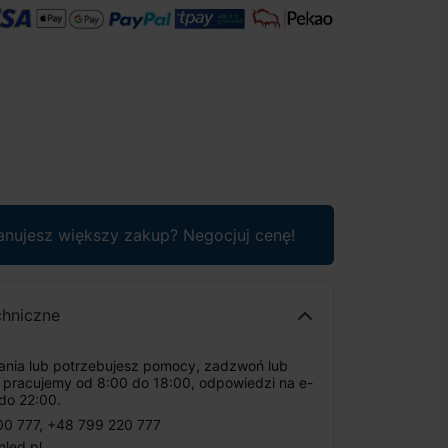
anujesz większy zakup? Negocjuj cenę!
chniczne
tania lub potrzebujesz pomocy, zadzwoń lub
: pracujemy od 8:00 do 18:00, odpowiedzi na e-
do 22:00.
00 777
,
+48 799 220 777
nled.pl