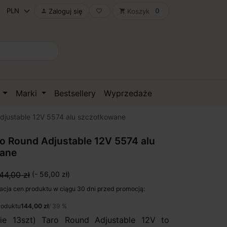
0
Zaloguj się
Koszyk

favorite_border
shopping_cart
D
Marki
Bestsellery
Wyprzedaże
justable 12V 5574 alu szczotkowane
 Round Adjustable 12V 5574 alu
ane
44,00 zł
(- 56,00 zł)
acja cen produktu w ciągu 30 dni przed promocją:
roduktu
144,00 zł
/ 39 %
nie 13szt) Taro Round Adjustable 12V to