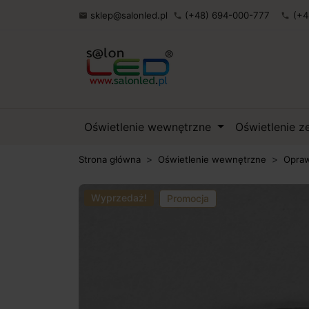
sklep@salonled.pl
(+48) 694-000-777
(+4

phone
phone
Oświetlenie wewnętrzne
Oświetlenie 
Strona główna
Oświetlenie wewnętrzne
Opraw
Wyprzedaż!
Promocja