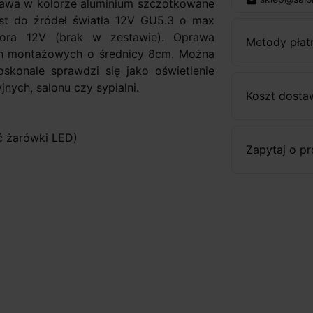
email
rawa w kolorze aluminium szczotkowane
est do źródeł światła 12V GU5.3 o max
ora 12V (brak w zestawie). Oprawa
Metody płat
h montażowych o średnicy 8cm. Można
skonale sprawdzi się jako oświetlenie
nych, salonu czy sypialni.
Koszt dosta
ć żarówki LED)
Zapytaj o p