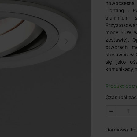
nowoczesna 
Lighting . 
aluminium s
Przystosowan
mocy 50W, w
zestawie). 
Next
otworach m
stosować w 3
się jako ośw
komunikacyjny
Produkt dost
Czas realizacj

Darmowa dost