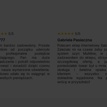
5/5
5/5
r
star
star
star
star
star
star
star
777
Gabriela Pasieczna
m bardzo zadowolony. Przede
Polecam sklep internetowy Sal
stkim od początku uderzyło
Zależało mi na czasie żeby z
 profesjonalne podejście
system szyn Multiline, w p
edającego. Pan ma duże
zadzwoniłam do sklepu, otrz
adczenie i potrafi odpowiednio
szczegółową ofertę, a 
rować i doradzić dzięki czemu
poniedziałek towar był u mnie
nasze wymarzone oświetlenie.
obsługa i świetna opiek
kowo udało się to osiągnąć w
klientem – wszystko zo
woitych pieniądzach.
dokładnie wyjaśnione. Na 
wrócę w przyszłości!