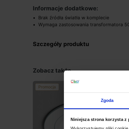
Informacje dodatkowe:
Brak źródła światła w komplecie
Wymaga zastosowania transformatora 50
Szczegóły produktu
Zobacz także
Promocja
Zgoda
Niniejsza strona korzysta z
Wykorzystujemy pliki cookie 