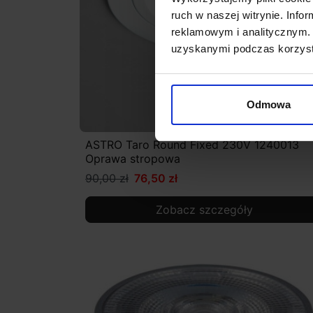
ruch w naszej witrynie. Inf
reklamowym i analitycznym. 
uzyskanymi podczas korzysta
Odmowa
ASTRO Taro Round Fixed 230V 1240013
Oprawa stropowa
90,00 zł
76,50 zł
Zobacz szczegóły