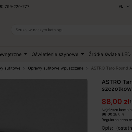
8) 799-220-777
zewnętrzne
Oświetlenie szynowe
Źródła światła LE
ASTRO Taro Round Ad
y sufitowe
Oprawy sufitowe wpuszczane
ASTRO Taro
szczotkow
88,00 zł
1
Najniższa kombin
88,00 zł
/ 0 %
Regularna cena p
Opis: (ostat