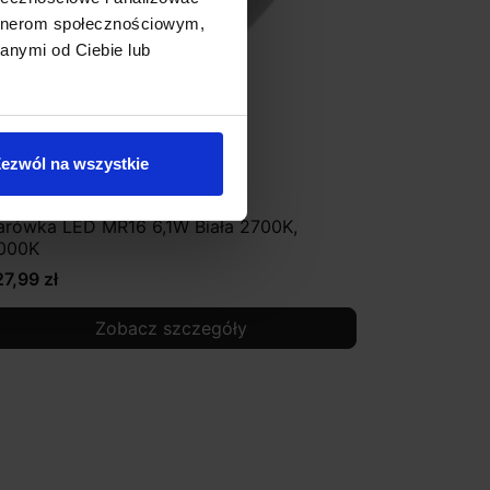
artnerom społecznościowym,
anymi od Ciebie lub
ezwól na wszystkie
arówka LED MR16 6,1W Biała 2700K,
000K
27,99 zł
Zobacz szczegóły