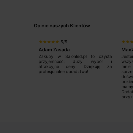
Opinie naszych Klientów
5/5
star
star
star
star
star
star
star
sta
Adam Zasada
Max
alny sklep,
Zakupy w Salonled.pl to czysta
Jeste
niam fachową
przyjemność; duży wybór i
wszy
 wyborze
atrakcyjne ceny. Dziękuję za
mnie
Zdecydowanie
profesjonalne doradztwo!
sprz
doświ
pokie
mamy 
Dodat
przyz