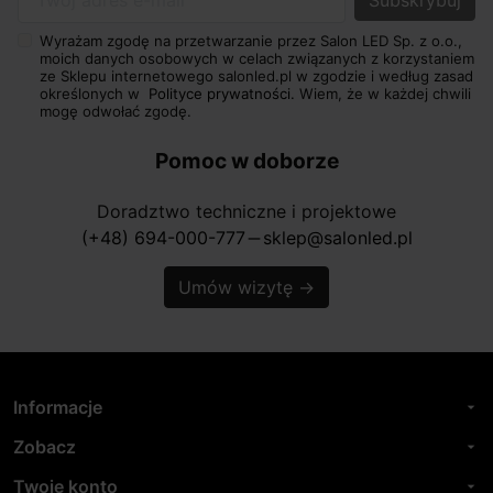
Twój adres e-mail
Wyrażam zgodę na przetwarzanie przez Salon LED Sp. z o.o.,
moich danych osobowych w celach związanych z korzystaniem
ze Sklepu internetowego salonled.pl w zgodzie i według zasad
określonych w
Polityce prywatności.
Wiem, że w każdej chwili
mogę odwołać zgodę.
Pomoc w doborze
Doradztwo techniczne i projektowe
(+48) 694-000-777
sklep@salonled.pl
horizontal_rule
Umów wizytę
→
Informacje
arrow_drop_down
Zobacz
arrow_drop_down
Twoje konto
arrow_drop_down