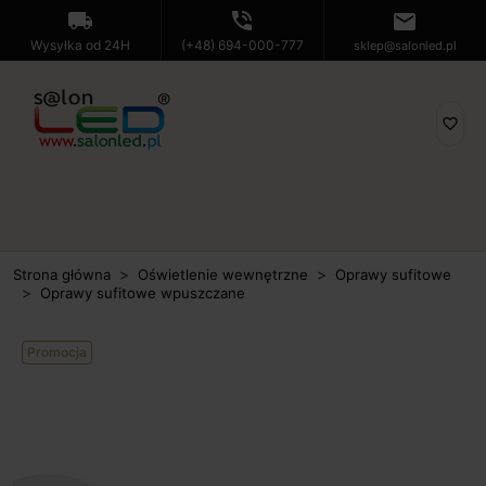
local_shipping
phone_in_talk
mail
Wysyłka od 24H
(+48) 694-000-777
sklep@salonled.pl
favorite_border
Strona główna
Oświetlenie wewnętrzne
Oprawy sufitowe
Oprawy sufitowe wpuszczane
Promocja