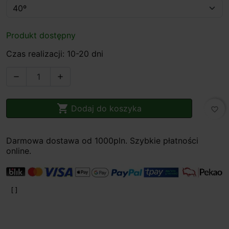
Produkt dostępny
Czas realizacji: 10-20 dni



Dodaj do koszyka
favorite_border
Darmowa dostawa od 1000pln. Szybkie płatności
online.