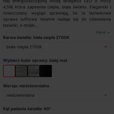
niej energooszczędną diodę Bridgelux LED o mocy
4,5W, która zapewnia ciepłe, białe światło. Elegancki i
nowoczesny wygląd sprawiają, że ta łazienkowa
oprawa sufitowa idealnie nadaje się do oświetlenia
łazienki, a dzięki...
Więcej
expand_more
Barwa światła: biała ciepła 2700K
Wybierz kolor oprawy: biały mat
biały mat
aluminium polerowane
srebrno-szary
czarny półmat
Wersja: nieściemnialna
Kąt padania światła: 40º