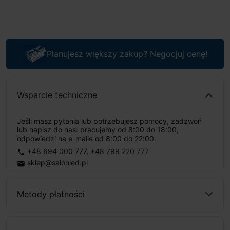
Planujesz większy zakup? Negocjuj cenę!
Wsparcie techniczne
Jeśli masz pytania lub potrzebujesz pomocy, zadzwoń
lub napisz do nas: pracujemy od 8:00 do 18:00,
odpowiedzi na e-maile od 8:00 do 22:00.
+48 694 000 777
,
+48 799 220 777
phone
sklep@salonled.pl
email
Metody płatności