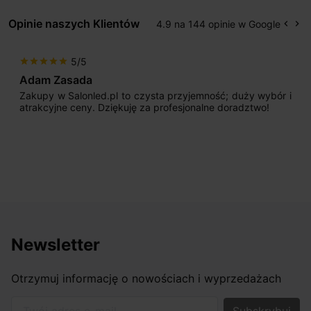
Opinie naszych Klientów
4.9 na 144 opinie w Google
keyboard_arrow_left
keyboard_arrow_right
Popr
Na
5/5
star
star
star
star
star
Adam Zasada
Zakupy w Salonled.pl to czysta przyjemność; duży wybór i
atrakcyjne ceny. Dziękuję za profesjonalne doradztwo!
Newsletter
Otrzymuj informację o nowościach i wyprzedażach